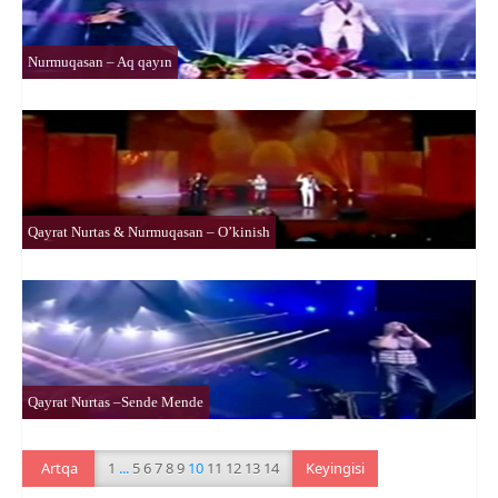
Nurmuqasan – Aq qayın
Qayrat Nurtas & Nurmuqasan – O’kinish
Qayrat Nurtas –Sende Mende
Artqa
1
...
5
6
7
8
9
10
11
12
13
14
Keyingisi