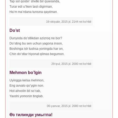
Tap sol qostın’ shetki bir quwısında,
Turar edi u’lken taslı digirman,
Ha’m ma’rdana turısına qayılman.
16-oktyabr, 2015 jıl. 2144 ret ko'rildi
Do’st
Dunyoda do’stlikdan azizroq ne bor?
Do’sting bu sen uchun yagona inson,
Boshinga ish tushsa yoningda har on,
Chin do’stlar hiyonat qilmas begumon.
29-iyul, 2015 jıl. 2000 ret ko'rildi
Mehmon bo’lgin
Uyingga kelsa mehmon,
Eng avvalo qo’ygin non.
Hol-ahvolin bil so’rab,
Yaxshi yomonin tinglab.
06-yanvar, 2015 jıl. 2680 ret ko'rildi
Өз тилинди умытпа!