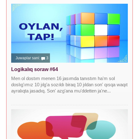
Juwaplar sani:
3
Logikalıq soraw #64
Men ol dostım menen 16 jasımda tanıstım ha'm sol
doslıg'ımız 10 jılg'a sozıldı biraq 10 jıldan son' qısqa waqıt
ayralıqta jasadıq. Son' azg'ana mu'ddetten ja'ne...