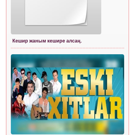
Кешир жаным кешире алсаң.