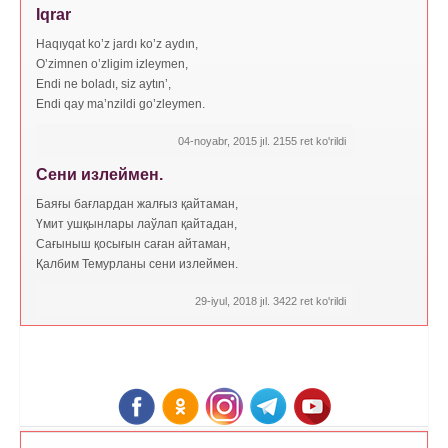
Iqrar
Haqıyqat ko’z jardı ko’z aydın,
O’zimnen o’zligim izleymen,
Endi ne boladı, siz aytın’,
Endi qay ma’nzildi go’zleymen.
04-noyabr, 2015 jıl. 2155 ret ko'rildi
Сени излеймен.
Баяғы бағлардан жалғыз қайтаман,
Үмит ушқынлары лаўлап қайтадан,
Сағыныш қосығын саған айтаман,
Қалбим Темурланы сени излеймен.
29-iyul, 2018 jıl. 3422 ret ko'rildi