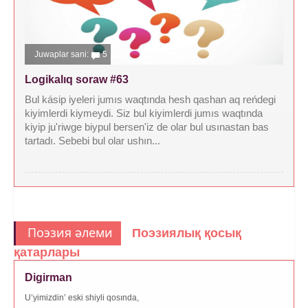
Juwaplar sani:
5
Logikalıq soraw #63
Bul kásip iyeleri jumıs waqtında hesh qashan aq reńdegi
kiyimlerdi kiymeydi. Siz bul kiyimlerdi jumıs waqtında
kiyip ju'riwge biypul bersen'iz de olar bul usınastan bas
tartadı. Sebebi bul olar ushın...
Поэзия әлеми
Поэзиялық қосық
қатарлары
Digirman
U’yimizdin’ eski shiyli qosında,