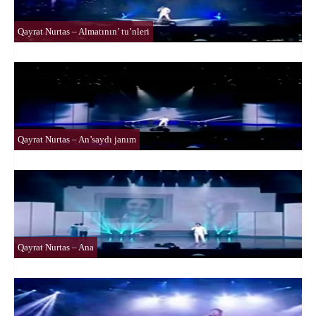
Qayrat Nurtas – Almatının’ tu’nleri
Qayrat Nurtas – An’saydı janım
Qayrat Nurtas – Ana