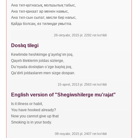
Ана тил-қатнасық, молшылық табыс,
Ана тил-қанаат ар менен намыс,
Ана тил-сын сыпат, мисли бир нағыс,
Қайда болсаң, өз тилиңди умытпа.
26-oktyabr, 2015 jıl. 2292 ret ko'rildi
Doslıq tilegi
Kewlimde heshkimge g’ayırlıg’ım joq,
Qayırlı tileklerim joldas sizlerge,
Du’nyada doslıqtan o’zge baylıq joq,
Qa’dirli joldaslarım men sizge dospan.
15-aprel, 2013 jıl. 2563 ret ko'rildi
English version of "Shegiwshilerge mu'rajat"
Is it illness or habit,
You have hooked already?
Now you cannot give up that
Smoking is in your body.
08-noyabr, 2015 jıl. 2407 ret ko'rildi