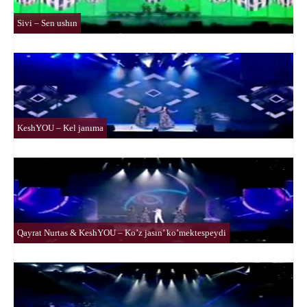
Sivi – Sen ushın
KeshYOU – Kel janıma
Qayrat Nurtas & KeshYOU – Ko’z jasın’ ko’mektespeydi