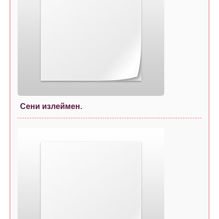
Сени излеймен.