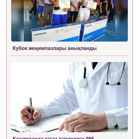
Кубок жеңимпазлары анықланды
Қазақстанда қағаз түриндеги 086