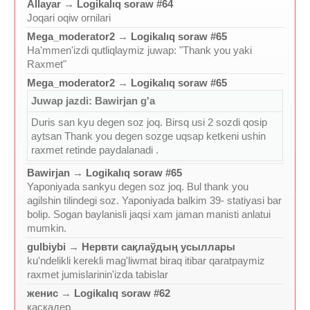
Allayar
→
Logikalıq soraw #64
Joqari oqiw ornilari
Mega_moderator2
→
Logikalıq soraw #65
Ha'mmen'izdi qutliqlaymiz juwap: "Thank you yaki
Raxmet"
Mega_moderator2
→
Logikalıq soraw #65
Juwap jazdi: Bawirjan g'a
Duris san kyu degen soz joq. Birsq usi 2 sozdi qosip
aytsan Thank you degen sozge uqsap ketkeni ushin
raxmet retinde paydalanadi .
Bawirjan
→
Logikalıq soraw #65
Yaponiyada sankyu degen soz joq. Bul thank you
agilshin tilindegi soz. Yaponiyada balkim 39- statiyasi bar
bolip. Sogan baylanisli jaqsi xam jaman manisti anlatui
mumkin.
gulbiybi
→
Нервти сақлаўдың усыллары
ku'ndelikli kerekli mag'liwmat biraq itibar qaratpaymiz
raxmet jumislarinin'izda tabislar
женис
→
Logikalıq soraw #62
каскадер