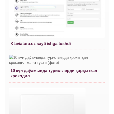
Klaviatura.uz sayti ishga tushdi
10 күн даўамында туристлерди қорқытқан
крокодил