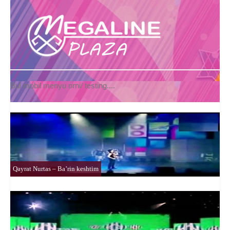
Bul mobil menyu orni/ testing....
Qayrat Nurtas – Ba’rin keshtim