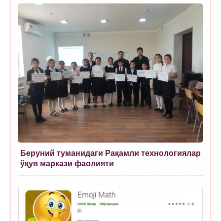
Беруний туманидаги Рақамли технологиялар
ўқув маркази фаолияти