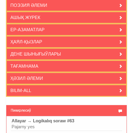
ПОЭЗИЯ ӘЛЕМИ
АШЫҚ ЖҮРЕК
ЕР-АЗАМАТЛАР
ҲАЯЛ-ҚЫЗЛАР
ДЕНЕ ШЫНЫҒЫЎЛАРЫ
ТАҒАМНАМА
ҲӘЗИЛ ӘЛЕМИ
BILIM-ALL
Пикирлесиў
Allayar
→
Logikalıq soraw #63
Pajarny yes