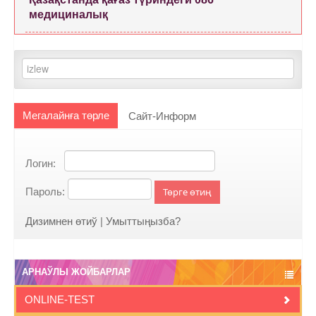
медициналық
Мегалайнға төрле
Сайт-Информ
Логин:
Пароль:
Төрге өтиң
Дизимнен өтиў
|
Умыттыңызба?
АРНАЎЛЫ ЖОЙБАРЛАР
ONLINE-TEST