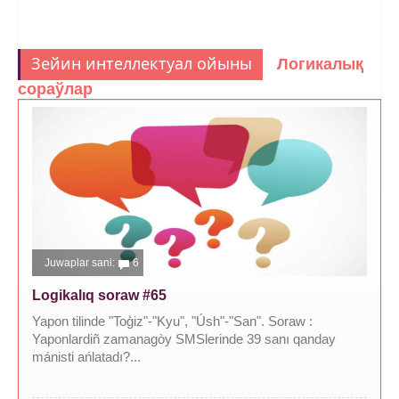
Зейин интеллектуал ойыны
Логикалық
сораўлар
Juwaplar sani:
6
Logikalıq soraw #65
Yapon tilinde "Toģiz"-"Kyu", "Úsh"-"San". Soraw :
Yaponlardiñ zamanagòy SMSlerinde 39 sanı qanday
mánisti ańlatadı?...