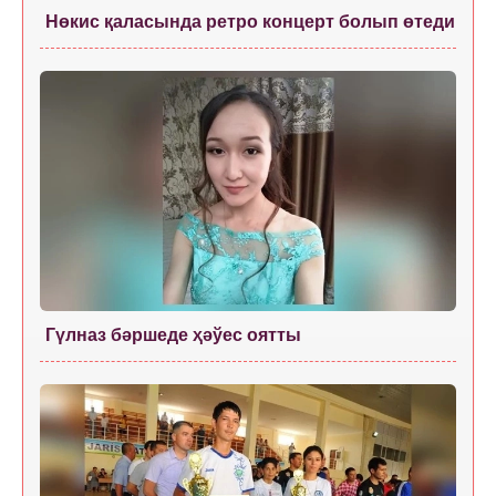
Нөкис қаласында ретро концерт болып өтеди
Гүлназ бәршеде ҳәўес оятты