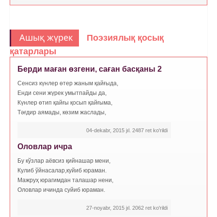
Ашық жүрек
Поэзиялық қосық
қатарлары
Берди маған өзгени, саған басқаны 2
Сенсиз күнлер өтер жаным қайғыда,
Енди сени жүрек умытпайды да,
Күнлер өтип қайғы қосып қайғыма,
Тәғдир аямады, көзим жаслады,
04-dekabr, 2015 jıl. 2487 ret ko'rildi
Оловлар ичра
Бу кўзлар аёвсиз қийнашар мени,
Кулиб ўйнасалар,куйиб юраман.
Мажруҳ юрагимдан талашар нени,
Оловлар ичинда суйиб юраман.
27-noyabr, 2015 jıl. 2062 ret ko'rildi