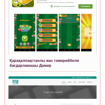
Қарақалпақстанлы жас тәжирийбели
бағдарламашы Дамир