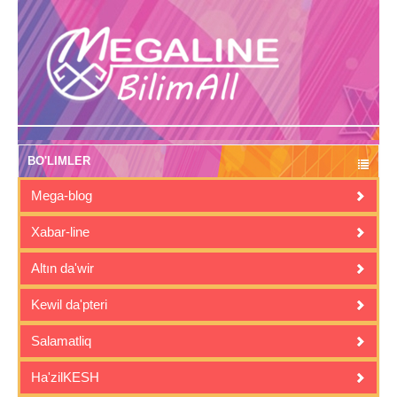
BO'LIMLER
Mega-blog
Xabar-line
Altın da'wir
Kewil da'pteri
Salamatliq
Ha'zilKESH