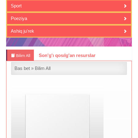
Sport
Poeziya
Ashiq ju'rek
Bilim All
Son'g'ı qosılg'an resurslar
Bas bet
»
Bilim All