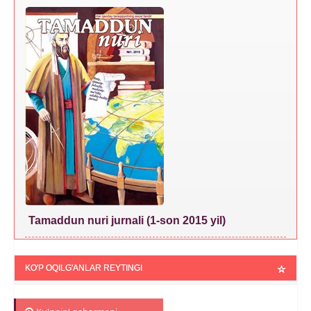
Tamaddun nuri jurnali (1-son 2015 yil)
KO'P OQILG'ANLAR REYTINGI