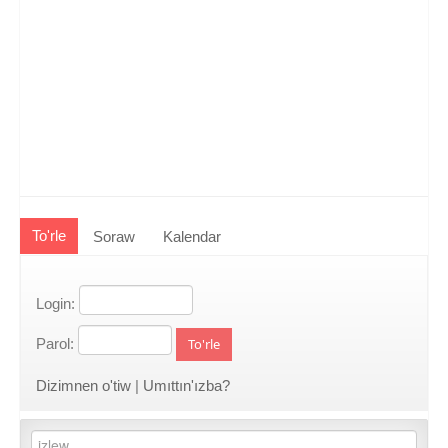
To'rle
Soraw
Kalendar
Login:
Parol:
To'rle
Dizimnen o'tiw
|
Umıttın'ızba?