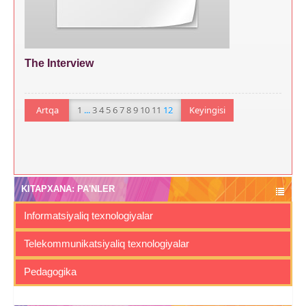
The Interview
Artqa
1
...
3
4
5
6
7
8
9
10
11
12
Keyingisi
KITAPXANA: PA'NLER
Informatsiyaliq texnologiyalar
Telekommunikatsiyaliq texnologiyalar
Pedagogika