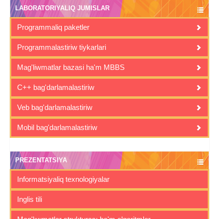
LABORATORIYALIQ JUMISLAR
Programmaliq paketler
Programmalastiriw tiykarlari
Mag'liwmatlar bazasi ha'm MBBS
C++ bag'darlamalastiriw
Veb bag'darlamalastiriw
Mobil bag'darlamalastiriw
PREZENTATSIYA
Informatsiyaliq texnologiyalar
Inglis tili