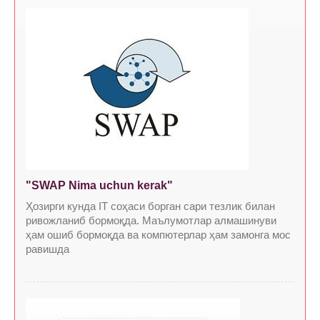
"SWAP Nima uchun kerak"
Ҳозирги кунда IT соҳаси борган сари тезлик билан
ривожланиб бормоқда. Маълумотлар алмашинуви
ҳам ошиб бормоқда ва компютерлар ҳам замонга мос
равишда