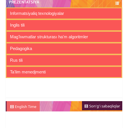
PREZENTATSIYA
Informatsiyaliq texnologiyalar
Inglis tili
Mag'lıwmatlar strukturası ha'm algoritmler
Pedagogika
Rus tili
Ta'lim menedjmenti
Son'g'i sabaqliqlar
English Time