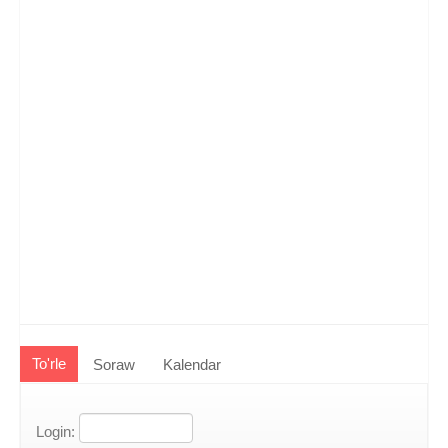
To'rle
Soraw
Kalendar
Login: