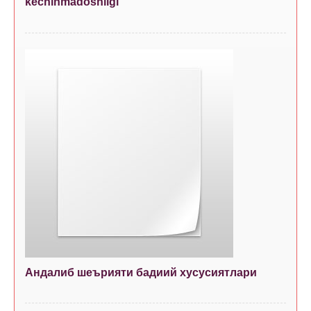
kechinmadoshligi
Андалиб шеърияти бадиий хусусиятлари