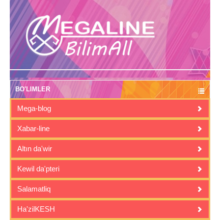
BO'LIMLER
Mega-blog
Xabar-line
Altın da'wir
Kewil da'pteri
Salamatliq
Ha'zilKESH