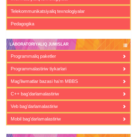
Telekommunikatsiyaliq texnologiyalar
Pedagogika
LABORATORIYALIQ JUMISLAR
Programmaliq paketler
Programmalastiriw tiykarlari
Mag'liwmatlar bazasi ha'm MBBS
C++ bag'darlamalastiriw
Veb bag'darlamalastiriw
Mobil bag'darlamalastiriw