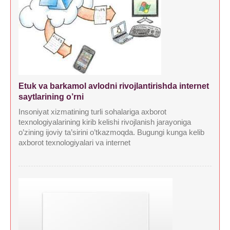
Etuk va barkamol avlodni rivojlantirishda internet
saytlarining o’rni
Insoniyat xizmatining turli sohalariga axborot
texnologiyalarining kirib kelishi rivojlanish jarayoniga
o’zining ijoviy ta’sirini o’tkazmoqda. Bugungi kunga kelib
axborot texnologiyalari va internet