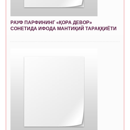
РАУФ ПАРФИНИНГ «ҚОРА ДЕВОР»
СОНЕТИДА ИФОДА МАНТИҚИЙ ТАРАҚҚИЁТИ