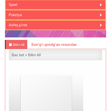
Sport
Poeziya
Ashiq ju'rek
Bilim All
Son'g'ı qosılg'an resurslar
Bas bet
»
Bilim All