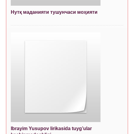
Нутқ маданияти тушунчаси моҳияти
Ibrayim Yusupov lirikasida tuyg’ular