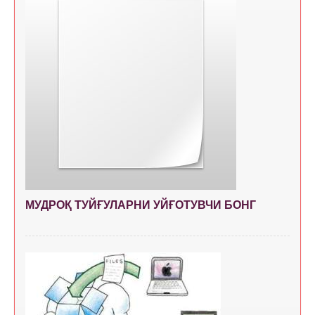
МУДРОҚ ТУЙҒУЛAРНИ УЙҒОТУВЧИ БОНГ