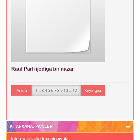
Rauf Parfi ijodiga bir nazar
Artqa
1
2
3
4
5
6
7
8
9
10
...
12
Keyingisi
KITAPXANA: PA'NLER
Informatsiyaliq texnologiyalar