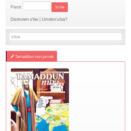
Parol:
To'rle
Dizimnen o'tiw
|
Umıttın'ızba?
Tamaddun nurı jurnalı