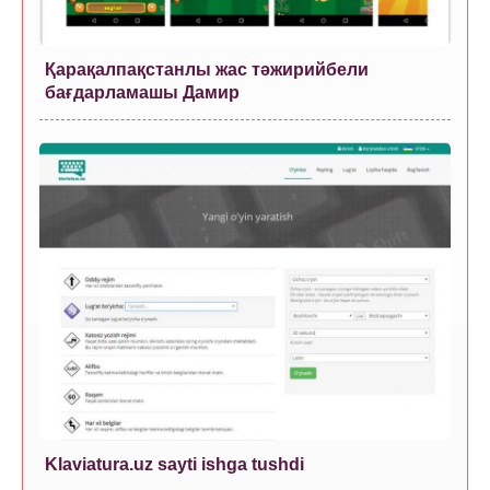
Қарақалпақстанлы жас тәжирийбели
бағдарламашы Дамир
Klaviatura.uz sayti ishga tushdi