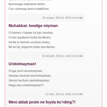
Қыялыңды жаўлаған жигит,
Сөз салғанда көзге илмейсен.
01-avgust, 2014 jıl. 3078 ret ko'rildi
Muhabbat- kewilge miyman
O’zimnen o’zgege ha’rgiz isenbey,
U’nsiz qıyallarım boldı da’rtlesim,
Ha’tte tu’slerime sa’wlesi enbey,
Bir ko’rip, bilgenim boldı sha’rtlesim.
16-oktyabr, 2015 jıl. 2116 ret ko'rildi
Unitolmayman!
O’zga yorni sevolmayman,
Sendan hecham kecholmayman,
Sensiz hecham yasholmayman,
Nega seni unitolmayman?!
12-mart, 2013 jıl. 2622 ret ko'rildi
Meni aldab jonim ne foyda ko’rding?!