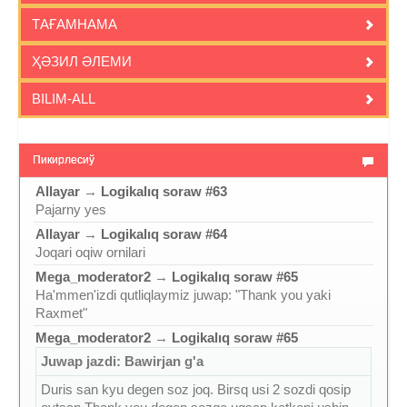
ТАҒАМНАМА
ҲӘЗИЛ ӘЛЕМИ
BILIM-ALL
Пикирлесиў
Allayar
→
Logikalıq soraw #63
Pajarny yes
Allayar
→
Logikalıq soraw #64
Joqari oqiw ornilari
Mega_moderator2
→
Logikalıq soraw #65
Ha'mmen'izdi qutliqlaymiz juwap: "Thank you yaki
Raxmet"
Mega_moderator2
→
Logikalıq soraw #65
Juwap jazdi: Bawirjan g'a
Duris san kyu degen soz joq. Birsq usi 2 sozdi qosip