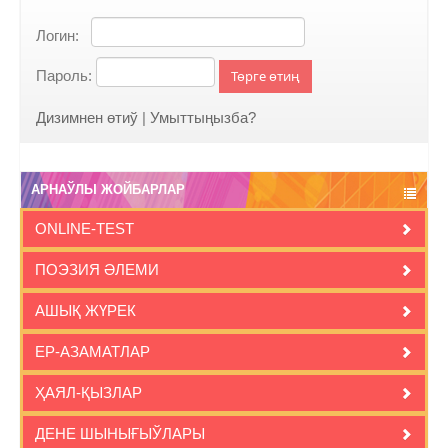
Логин:
Пароль:
Төрге өтиң
Дизимнен өтиў
|
Умыттыңызба?
АРНАЎЛЫ ЖОЙБАРЛАР
ONLINE-TEST
ПОЭЗИЯ ӘЛЕМИ
АШЫҚ ЖҮРЕК
ЕР-АЗАМАТЛАР
ҲАЯЛ-ҚЫЗЛАР
ДЕНЕ ШЫНЫҒЫЎЛАРЫ