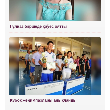
Гүлназ бәршеде ҳәўес оятты
Кубок жеңимпазлары анықланды