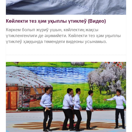
Көйлекти тез ҳәм уқыплы үтиклеў (Видео)
Көркем болып жүриў ушын, көйлектиң жақсы
үтикленгенлиги де әҳимийети. Көйлекти тез ҳәм уқыплы
үтиклеў ҳаққында төмендеги видеоны усынамыз.