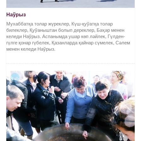
Наўрыз
Мухаббатқа толар жүреклер, Күш-қуўатқа толар
билеклер, Қуўаныштан болып дереклер, Бәҳәр менен
келеди Наўрыз. Аспанымда ушар көп ләйлек, Гүлден-
гүлге қонар гүбелек, Қазанларда қайнар сүмелек, Сәлем
менен келеди Наўрыз.