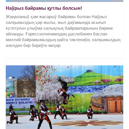
Наўрыз байрамы қутлы болсын!
Жаңаланыў ҳәм жасарыў байрамы болған Наўрыз
халқымыздың ҳәр жылы, жыл даўамында асығып
күтетуғын улыўма халықлық байрамларының бирине
айланды. Ғәрессизлигимиздиң дәслебинен баслап
миллий байрамымыздың қайта тиклениўи, халқымыздың
әзелден бир биреўге меҳир