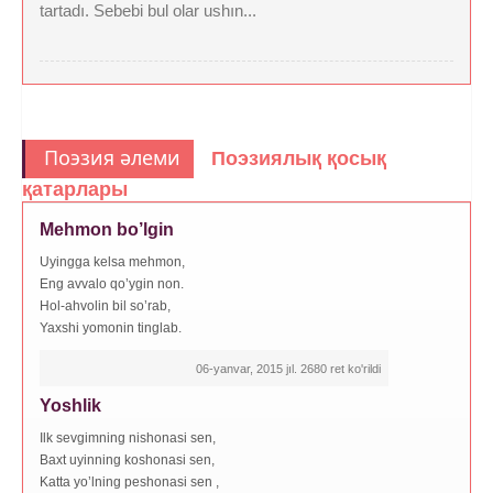
tartadı. Sebebi bul olar ushın...
Поэзия әлеми
Поэзиялық қосық
қатарлары
Mehmon bo’lgin
Uyingga kelsa mehmon,
Eng avvalo qo’ygin non.
Hol-ahvolin bil so’rab,
Yaxshi yomonin tinglab.
06-yanvar, 2015 jıl. 2680 ret ko'rildi
Yoshlik
Ilk sevgimning nishonasi sen,
Baxt uyinning koshonasi sen,
Katta yo’lning peshonasi sen ,