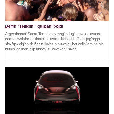
Delfin “selfidin’” qurbanı boldı
Argentinanın’ Santa-Terezita aymag’ındag’ı suw jag’asında
dem alıwshılar delfinnin’ balasın o’ltirip aldı. Olar qırg’aqqa
shıg’ıp qalg’an delfinnin’ balasın suwg’a jiberiwdin’ ornına bir-
birinin’ qolınan alıp tınbay su’wretke tu’sken.