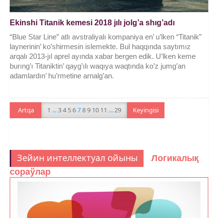
Ekinshi Titanik kemesi 2018 jılı jolg’a shıg’adı
“Blue Star Line” atlı avstraliyalı kompaniya en’ u’lken “Titanik”
laynerinin’ ko’shirmesin islemekte. Bul haqqında saytımız
arqalı 2013-jıl aprel ayında xabar bergen edik. U’lken keme
burıng’ı Titaniktin’ qayg’ılı waqıya waqtında ko’z jumg’an
adamlardın’ hu’rmetine arnalg’an.
Artqa
1
...
3
4
5
6
7
8
9
10
11
...
29
Keyingisi
Зейин интеллектуал ойыны
Логикалық
сораўлар