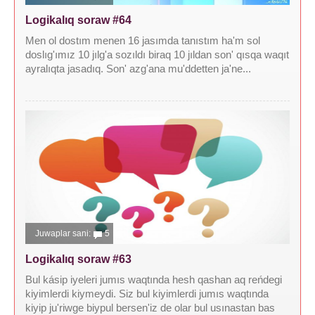
Logikalıq soraw #64
Men ol dostım menen 16 jasımda tanıstım ha'm sol
doslıg'ımız 10 jılg'a sozıldı biraq 10 jıldan son' qısqa waqıt
ayralıqta jasadıq. Son' azg'ana mu'ddetten ja'ne...
Juwaplar sani:
5
Logikalıq soraw #63
Bul kásip iyeleri jumıs waqtında hesh qashan aq reńdegi
kiyimlerdi kiymeydi. Siz bul kiyimlerdi jumıs waqtında
kiyip ju'riwge biypul bersen'iz de olar bul usınastan bas