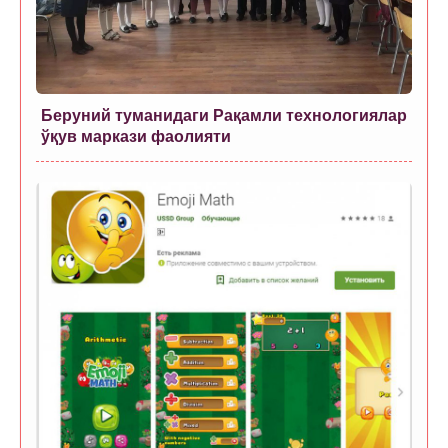
Беруний туманидаги Рақамли технологиялар
ўқув маркази фаолияти