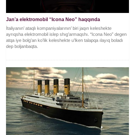
Jan’a elektromobil “Icona Neo” haqqında
İtaliyanın’ ataqlı kompaniyalarının’ biri jaqın keleshekte
ayrıqsha elektromobil islep shıg’armaqshı. “Icona Neo” degen
atqa iye bolg’an ko’lik keleshekte u’lken talapqa ılayıq boladı
dep boljanbaqta.