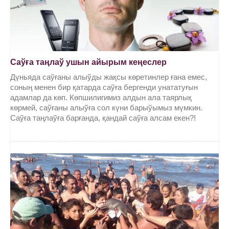
Саўға таңлаў ушын айырым кеңеслер
Дүньяда саўғаны алыўды жақсы көретинлер ғана емес,
соның менен бир қатарда саўға бергенди унататуғын
адамлар да көп. Көпшилигимиз алдын ала таярлық
көрмей, саўғаны алыўға сол күни барыўымыз мүмкин.
Саўға таңлаўға барғанда, қандай саўға алсам екен?!