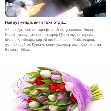
Наврўз келди, янги тонг отди...
Айланади, чархи кажрафтор, Инояту-саховат билан
Наврўз келар такрор ва такрор Гўзал шукуҳ тароват
билан. Қалбларга кир эй дилбар фасл, Майсаларни,
гулларни уйғот. Қувонч, севги умидлар асл, Ҳар чечагинг
Ватанга тўйхат.