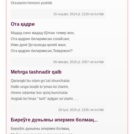
Orzularim hirmoni yoshlik.
15-noyabr, 2014 jıl. 2129 ret ko'rildi
Ота қадри
Мадад сино мадад бўлган темир жон,
Ота қадрин билармисан соғайсанг,
Икки дунё ўртасинда қилиб жанг,
Ота қадрин билармисан,Темуржон!?
09-dekabr, 2015 jıl. 2057 ret ko'rildi
Mehrga tashnadir qalb
Qarangki bu olam go’zal shunchalar.
Hatto unga boqib to’ymas ko’zlarim,
Ammo odamlar bor qiziq bunchalar
Anglab bo’lmas “ turli” aytgan so’zlarin…..
29-iyul, 2015 jıl. 2235 ret ko'rildi
Биреўге дүньяны әпермек болмаң...
Биреўге дүньяны әпермек болмаң,