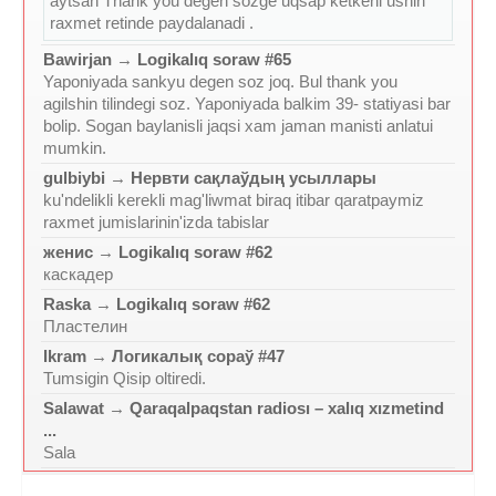
aytsan Thank you degen sozge uqsap ketkeni ushin
raxmet retinde paydalanadi .
Bawirjan
→
Logikalıq soraw #65
Yaponiyada sankyu degen soz joq. Bul thank you
agilshin tilindegi soz. Yaponiyada balkim 39- statiyasi bar
bolip. Sogan baylanisli jaqsi xam jaman manisti anlatui
mumkin.
gulbiybi
→
Нервти сақлаўдың усыллары
ku'ndelikli kerekli mag'liwmat biraq itibar qaratpaymiz
raxmet jumislarinin'izda tabislar
женис
→
Logikalıq soraw #62
каскадер
Raska
→
Logikalıq soraw #62
Пластелин
Ikram
→
Логикалық сораў #47
Tumsigin Qisip oltiredi.
Salawat
→
Qaraqalpaqstan radiosı – xalıq xızmetind
...
Sala