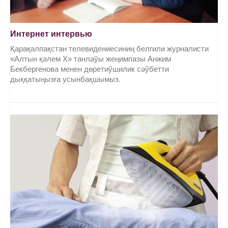
Интернет интервью
Қарақалпақстан телевидениесиниң белгили журналисти
«Алтын қәлем X» танлаўы жеңимпазы Анжим
Бекбергенова менен дөретиўшилик сәўбетти
дыққатыңызға усынбақшымыз.