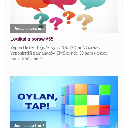
Juwaplar sani:
6
Logikalıq soraw #65
Yapon tilinde "Toģiz"-"Kyu", "Úsh"-"San". Soraw :
Yaponlardiñ zamanagòy SMSlerinde 39 sanı qanday
mánisti ańlatadı?...
Juwaplar sani:
3