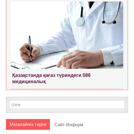
Қазақстанда қағаз түриндеги 086
медициналық
Мегалайнға төрле
Сайт-Информ