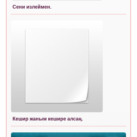
Сени излеймен.
Кешир жаным кешире алсаң.