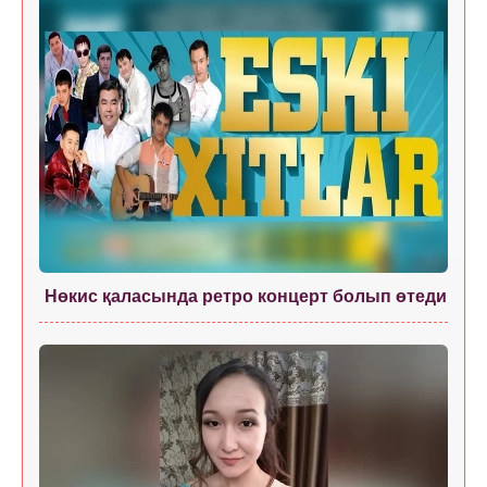
Нөкис қаласында ретро концерт болып өтеди