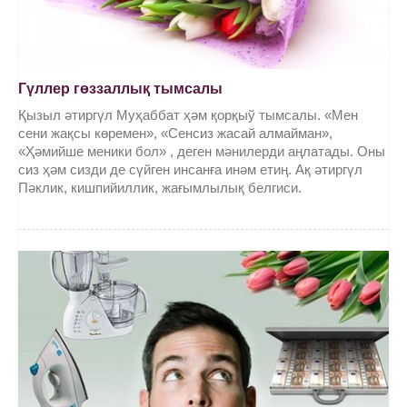
Гүллер гөззаллық тымсалы
Қызыл әтиргүл Муҳаббат ҳәм қорқыў тымсалы. «Мен
сени жақсы көремен», «Сенсиз жасай алмайман»,
«Ҳәмийше меники бол» , деген мәнилерди аңлатады. Оны
сиз ҳәм сизди де сүйген инсанға инәм етиң. Ақ әтиргүл
Пәклик, кишпийиллик, жағымлылық белгиси.