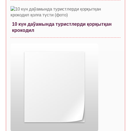
10 күн даўамында туристлерди қорқытқан
крокодил