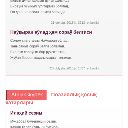
Мейли дүнья қалсын дүнья ҳалында,
Биреўге усынып гүл термек болмаң,
Ол да өнип өссин шәмен бағында.
21-dekabr, 2015 jıl. 3913 ret ko'rildi
Наўқыран әўлад ҳәм сораў белгиси
Сәлем сизге уллы Наўқыран әўлад ,
Танысаңыз сораў белги боламан.
Бир-еки сораўым бар рухсат етиң.
Жуўап берсең шадлықларға толаман.
26-oktyabr, 2015 jıl. 1837 ret ko'rildi
Ашық жүрек
Поэзиялық қосық
қатарлары
Иләҳий сезим
Мухаббат бул-иләҳий сезим,
Қашан келер буны билмейсең,