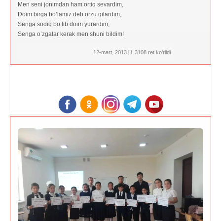
Men seni jonimdan ham ortiq sevardim,
Doim birga bo’lamiz deb orzu qilardim,
Senga sodiq bo’lib doim yurardim,
Senga o’zgalar kerak men shuni bildim!
12-mart, 2013 jıl. 3108 ret ko'rildi