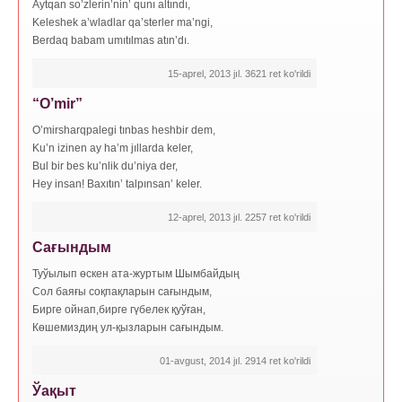
Aytqan so’zlerin’nin’ qunı altındı,
Keleshek a’wladlar qa’sterler ma’ngi,
Berdaq babam umıtılmas atın’dı.
15-aprel, 2013 jıl. 3621 ret ko'rildi
“O’mir”
O’mirsharqpalegi tınbas heshbir dem,
Ku’n izinen ay ha’m jıllarda keler,
Bul bir bes ku’nlik du’niya der,
Hey insan! Baxıtın’ talpınsan’ keler.
12-aprel, 2013 jıl. 2257 ret ko'rildi
Сағындым
Туўылып өскен ата-журтым Шымбайдың
Сол баяғы соқпақларын сағындым,
Бирге ойнап,бирге гүбелек қуўған,
Көшемиздиң ул-қызларын сағындым.
01-avgust, 2014 jıl. 2914 ret ko'rildi
Ўақыт