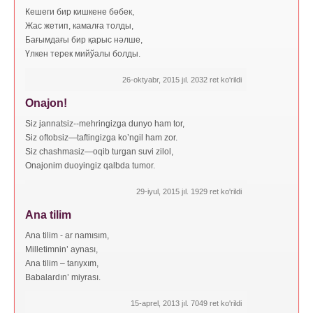
Кешеги бир кишкене бөбек,
Жас жетип, камалға толды,
Бағымдағы бир қарыс нәлше,
Үлкен терек мийўалы болды.
26-oktyabr, 2015 jıl. 2032 ret ko'rildi
Onajon!
Siz jannatsiz--mehringizga dunyo ham tor,
Siz oftobsiz—taftingizga ko’ngil ham zor.
Siz chashmasiz—oqib turgan suvi zilol,
Onajonim duoyingiz qalbda tumor.
29-iyul, 2015 jıl. 1929 ret ko'rildi
Ana tilim
Ana tilim - ar namısım,
Milletimnin’ aynası,
Ana tilim – tarıyxım,
Babalardın’ miyrası.
15-aprel, 2013 jıl. 7049 ret ko'rildi