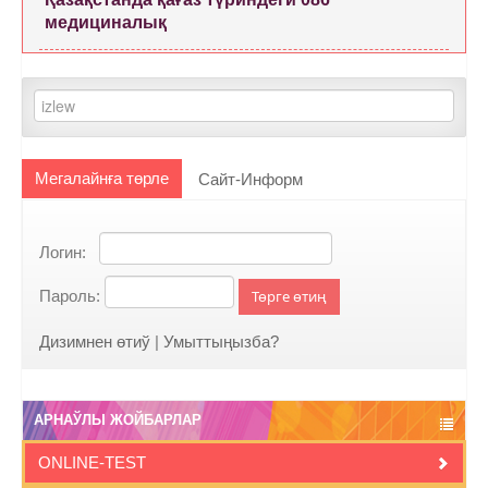
медициналық
Мегалайнға төрле
Сайт-Информ
Логин:
Пароль:
Төрге өтиң
Дизимнен өтиў
|
Умыттыңызба?
АРНАЎЛЫ ЖОЙБАРЛАР
ONLINE-TEST