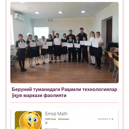
Беруний туманидаги Рақамли технологиялар
ўқув маркази фаолияти