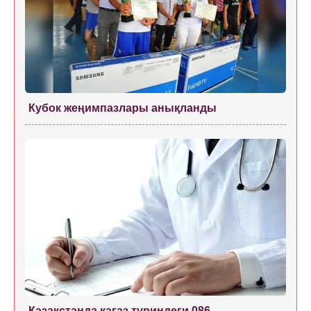
Кубок жеңимпазлары анықланды
Қазақстанда қағаз түриндеги 086