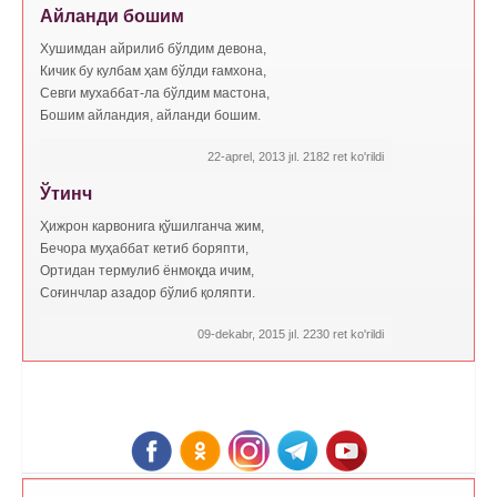
Айланди бошим
Хушимдан айрилиб бўлдим девона,
Кичик бу кулбам ҳам бўлди ғамхона,
Севги мухаббат-ла бўлдим мастона,
Бошим айландия, айланди бошим.
22-aprel, 2013 jıl. 2182 ret ko'rildi
Ўтинч
Ҳижрон карвонига қўшилганча жим,
Бечора муҳаббат кетиб боряпти,
Ортидан термулиб ёнмоқда ичим,
Соғинчлар азадор бўлиб қоляпти.
09-dekabr, 2015 jıl. 2230 ret ko'rildi