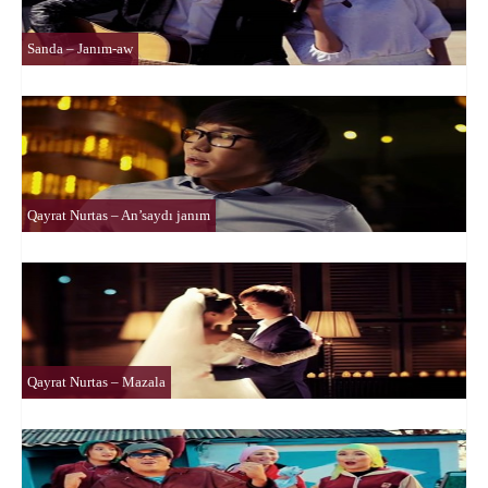
Sanda – Janım-aw
Qayrat Nurtas – An’saydı janım
Qayrat Nurtas – Mazala