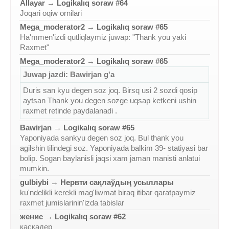
Allayar
→
Logikalıq soraw #64
Joqari oqiw ornilari
Mega_moderator2
→
Logikalıq soraw #65
Ha'mmen'izdi qutliqlaymiz juwap: "Thank you yaki
Raxmet"
Mega_moderator2
→
Logikalıq soraw #65
Juwap jazdi: Bawirjan g'a
Duris san kyu degen soz joq. Birsq usi 2 sozdi qosip
aytsan Thank you degen sozge uqsap ketkeni ushin
raxmet retinde paydalanadi .
Bawirjan
→
Logikalıq soraw #65
Yaponiyada sankyu degen soz joq. Bul thank you
agilshin tilindegi soz. Yaponiyada balkim 39- statiyasi bar
bolip. Sogan baylanisli jaqsi xam jaman manisti anlatui
mumkin.
gulbiybi
→
Нервти сақлаўдың усыллары
ku'ndelikli kerekli mag'liwmat biraq itibar qaratpaymiz
raxmet jumislarinin'izda tabislar
женис
→
Logikalıq soraw #62
каскадер