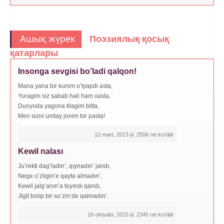
Ашық жүрек
Поэзиялық қосық
қатарлары
Insonga sevgisi bo’ladi qalqon!
Mana yana bir kunim o’tyapdi asta,
Yuragim siz sabab hali ham xasta,
Dunyoda yagona tilagim bitta,
Men sizni unitay jonim bir pasta!
12-mart, 2013 jıl. 2556 ret ko'rildi
Kewil nalası
Ju’rekti dag’ladın’, qıynadın’ jandı,
Nege o’zligin’e qayta almadın’,
Kewil jalg’anın’a toyındı qandı,
Jigit bolıp bir so’zin’de qalmadın’.
16-oktyabr, 2015 jıl. 2345 ret ko'rildi