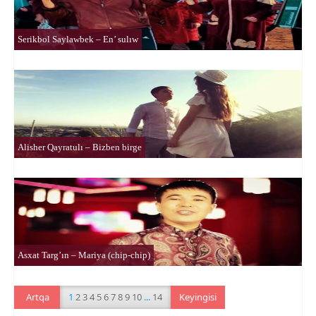
Serikbol Saylawbek – En’ sulıw
Alisher Qayratulı – Bizben birge
Asxat Targ’ın – Mariya (chip-chip)
Artqa
1
2
3
4
5
6
7
8
9
10
...
14
Keyingisi