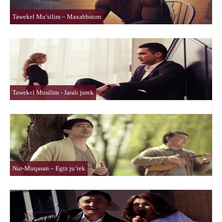
Tawekel Mu’silim – Maxabbatım
Tawekel Musilim - Jaralı jurek
Nur-Muqasan – Egiz ju’rek