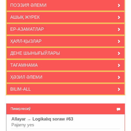
ПОЭЗИЯ ӘЛЕМИ
АШЫҚ ЖҮРЕК
ЕР-АЗАМАТЛАР
ҲАЯЛ-ҚЫЗЛАР
ДЕНЕ ШЫНЫҒЫЎЛАРЫ
ТАҒАМНАМА
ҲӘЗИЛ ӘЛЕМИ
BILIM-ALL
Пикирлесиў
Allayar
→
Logikalıq soraw #63
Pajarny yes