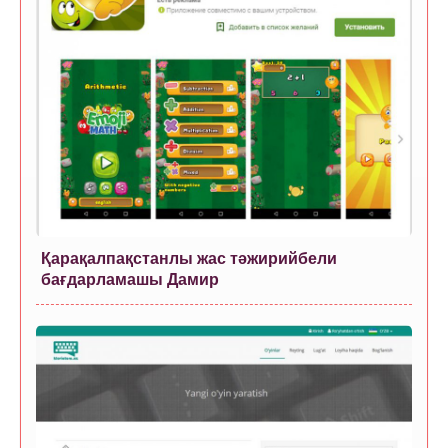
Қарақалпақстанлы жас тәжирийбели
бағдарламашы Дамир