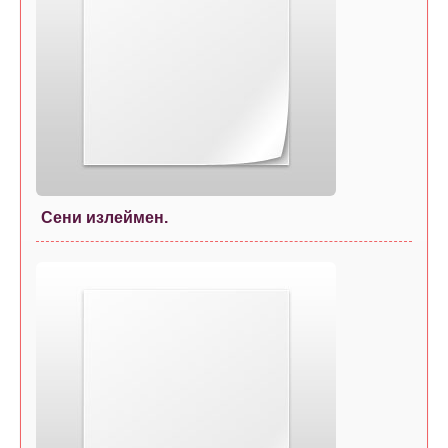
Сени излеймен.