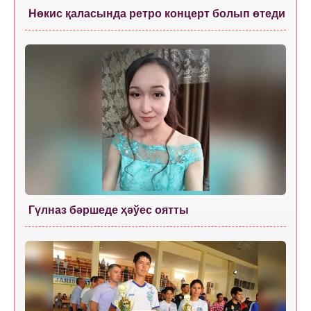
Нөкис қаласында ретро концерт болып өтеди
Гүлназ бәршеде ҳәўес оятты