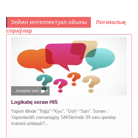
Зейин интеллектуал ойыны
Логикалық
сораўлар
Juwaplar sani:
6
Logikalıq soraw #65
Yapon tilinde "Toģiz"-"Kyu", "Úsh"-"San". Soraw :
Yaponlardiñ zamanagòy SMSlerinde 39 sanı qanday
mánisti ańlatadı?...