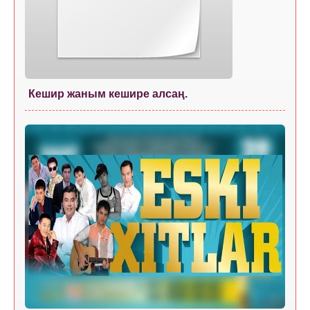
Кешир жаным кешире алсаң.