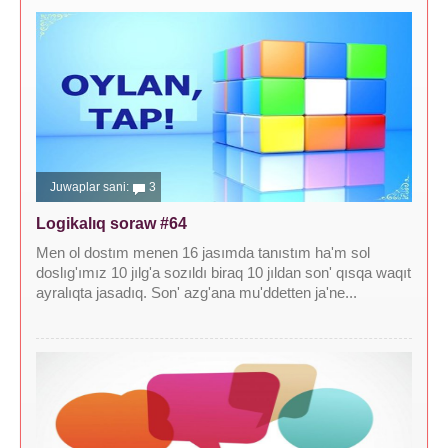
Juwaplar sani:
3
Logikalıq soraw #64
Men ol dostım menen 16 jasımda tanıstım ha'm sol
doslıg'ımız 10 jılg'a sozıldı biraq 10 jıldan son' qısqa waqıt
ayralıqta jasadıq. Son' azg'ana mu'ddetten ja'ne...