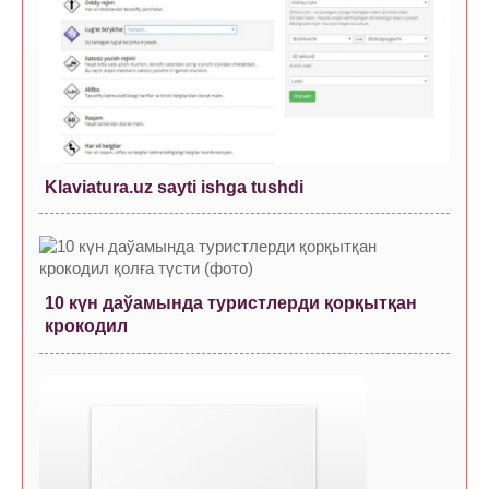
Klaviatura.uz sayti ishga tushdi
10 күн даўамында туристлерди қорқытқан
крокодил