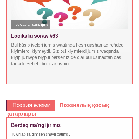
Juwaplar sani:
5
Logikalıq soraw #63
Bul kásip iyeleri jumıs waqtında hesh qashan aq reńdegi
kiyimlerdi kiymeydi. Siz bul kiyimlerdi jumıs waqtında
kiyip ju'riwge biypul bersen'iz de olar bul usınastan bas
tartadı. Sebebi bul olar ushın...
Поэзия әлеми
Поэзиялық қосық
қатарлары
Berdaq ma’ngi jırımız
Tuwrılap saldın’ sen shayır xatın’dı,