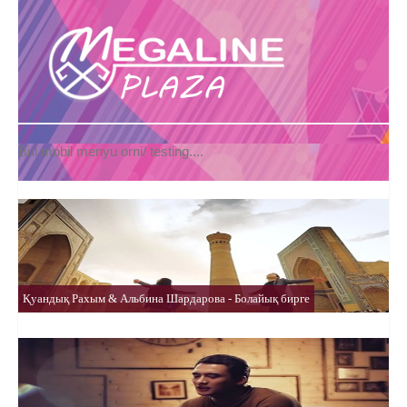
Bul mobil menyu orni/ testing....
Қуандық Рахым & Альбина Шардарова - Болайық бирге