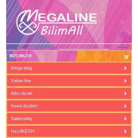
BO'LIMLER
Mega-blog
Xabar-line
Altın da'wir
Kewil da'pteri
Salamatliq
Ha'zilKESH