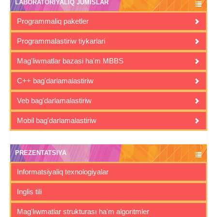
LABORATORIYALIQ JUMISLAR
Programmaliq paketler
Programmalastiriw tiykarlari
Mag'liwmatlar bazasi ha'm MBBS
C++ bag'darlamalastiriw
Veb bag'darlamalastiriw
Mobil bag'darlamalastiriw
PREZENTATSIYA
Informatsiyaliq texnologiyalar
Inglis tili
Mag'lıwmatlar strukturası ha'm algoritmler