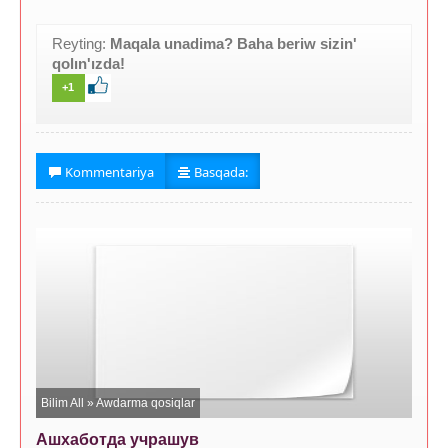
Reyting:
Maqala unadima? Baha beriw sizin'
qolın'ızda!
+1
Kommentariya
Basqada:
Bilim All
»
Awdarma qosiqlar
Ашхаботда учрашув