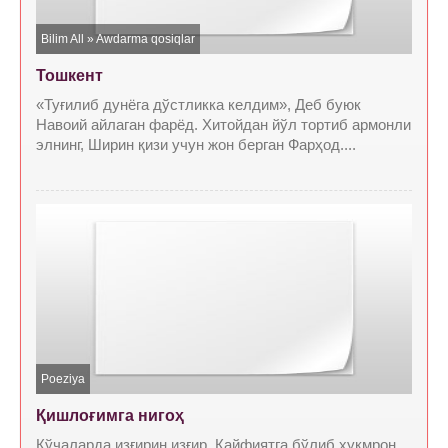
Bilim All
»
Awdarma qosiqlar
Тошкент
«Туғилиб дунёга дўстликка келдим», Деб буюк
Навоий айлаган фарёд. Хитойдан йўл тортиб армонли
элнинг, Ширин қизи учун жон берган Фарҳод....
Poeziya
Қишлоғимга нигоҳ
Кўчаларда изғирин изғир, Кайфиятга бўлиб ҳукмрон.