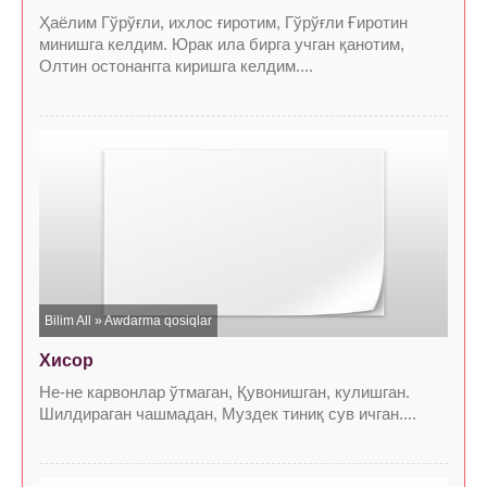
Ҳаёлим Гўрўғли, ихлос ғиротим, Гўрўғли Ғиротин
минишга келдим. Юрак ила бирга учган қанотим,
Олтин остонангга киришга келдим....
Bilim All
»
Awdarma qosiqlar
Хисор
Не-не карвонлар ўтмаган, Қувонишган, кулишган.
Шилдираган чашмадан, Муздек тиниқ сув ичган....