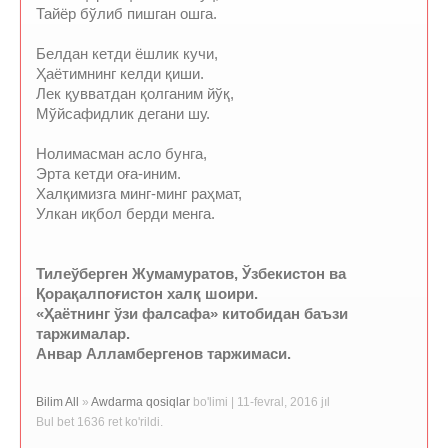
Тайёр бўлиб пишган ошга.
Белдан кетди ёшлик кучи,
Ҳаётимнинг келди қиши.
Лек қувватдан қолганим йўқ,
Мўйсафидлик дегани шу.
Нолимасман асло бунга,
Эрта кетди оға-иним.
Халқимизга минг-минг раҳмат,
Улкан иқбол берди менга.
Тилеўберген Жумамуратов, Ўзбекистон ва
Қорақалпоғистон халқ шоири.
«Ҳаётнинг ўзи фалсафа» китобидан баъзи
таржималар.
Анвар Алламбергенов таржимаси.
Bilim All
»
Awdarma qosiqlar
bo'limi | 11-fevral, 2016 jıl
Bul bet 1636 ret ko'rildi.