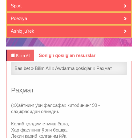
Sport
Poeziya
Ashiq ju'rek
Bilim All
Son'g'ı qosılg'an resurslar
Bas bet
»
Bilim All
»
Awdarma qosiqlar
» Раҳмат
Раҳмат
(«Ҳаётнинг ўзи фалсафа» китобининг 99 -
саҳифасидан олинди).
Келиб қолдим етмиш ёшга,
Ҳар фаслнинг ўрни бошқа.
Лекин қариб қолганим йўқ,