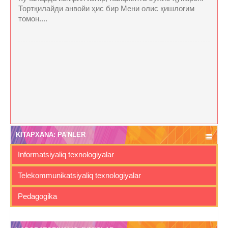
Тортқилайди анвойи ҳис бир Мени олис қишлоғим
томон....
KITAPXANA: PA'NLER
Informatsiyaliq texnologiyalar
Telekommunikatsiyaliq texnologiyalar
Pedagogika