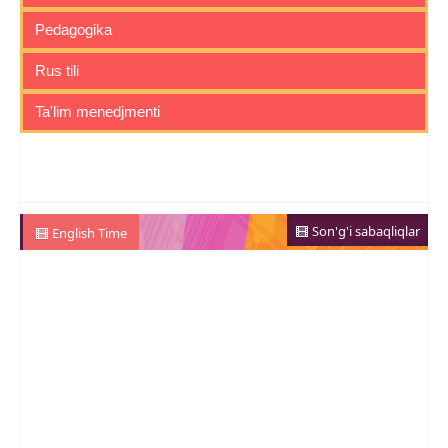
Pedagogika
Rus tili
Ta'lim menedjmenti
Son'g'i sabaqliqlar
English Time