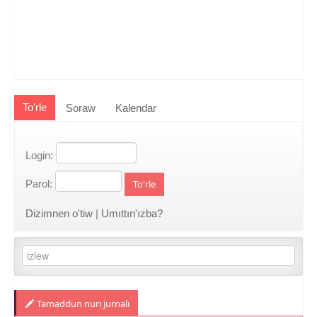
To'rle
Soraw
Kalendar
Login:
Parol:
To'rle
Dizimnen o'tiw
|
Umıttın'ızba?
Tamaddun nurı jurnalı