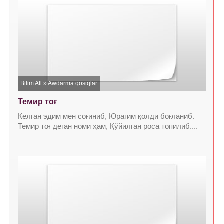
Bilim All
»
Awdarma qosiqlar
Темир тоғ
Келган эдим мен соғиниб, Юрагим қолди боғланиб.
Темир тоғ деган номи ҳам, Қўйилган роса топилиб....