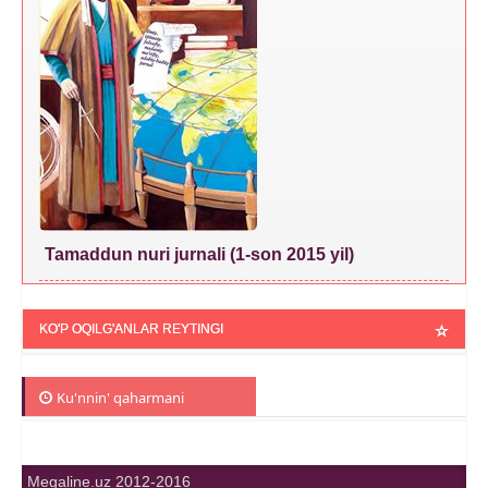
Tamaddun nuri jurnali (1-son 2015 yil)
KO'P OQILG'ANLAR REYTINGI
Ku'nnin' qaharmani
Megaline.uz 2012-2016