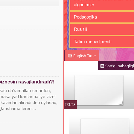
algoritmler
Pedagogika
Rus tili
Ta'lim menedjmenti
English Time
Son'g'i sabaqliql
iznesin rawajlandıradı?!
ası da’ramatları smartfon,
amasa yad kartlarına iye lazer
kalardan alınadı dep oylasaq,
IELTS
Qanshama teren’...