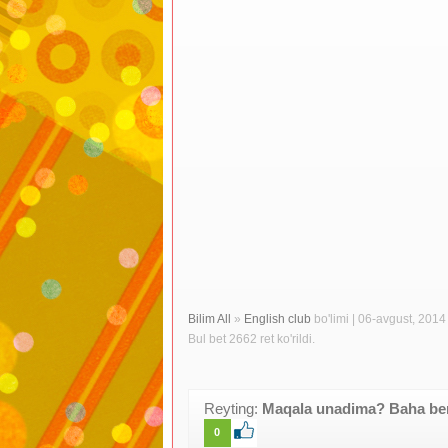
Bilim All
»
English club
bo'limi | 06-avgust, 2014 j
Bul bet 2662 ret ko'rildi.
Reyting:
Maqala unadima? Baha beri
0