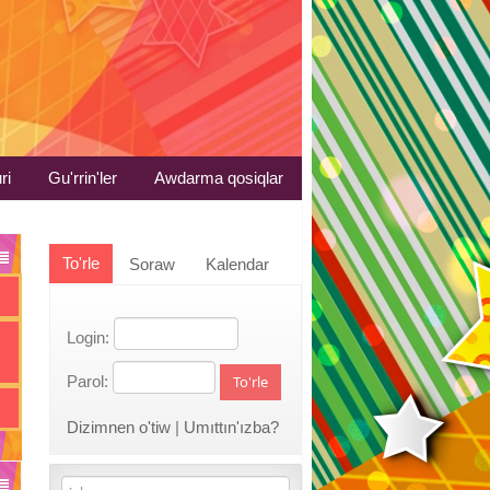
ri
Gu'rrin'ler
Awdarma qosiqlar
To'rle
Soraw
Kalendar
Login:
Parol:
To'rle
Dizimnen o'tiw
|
Umıttın'ızba?