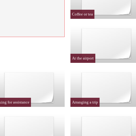
Coffee or tea
At the airport
ing for assistance
Arranging a trip