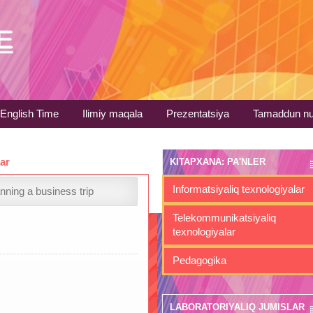
English Time
Ilimiy maqala
Prezentatsiya
Tamaddun nu
lar
KITAPXANA: PA'NLER
Informatsiyaliq texnologiyalar
nning a business trip
Telekommunikatsiyaliq
texnologiyalar
Pedagogika
LABORATORIYALIQ JUMISLAR