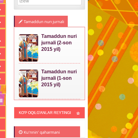
Tamaddun nurı jurnalı
Tamaddun nuri
jurnali (2-son
2015 yil)
Tamaddun nuri
jurnali (1-son
2015 yil)
KO'P OQILG'ANLAR REYTINGI
Ku'nnin' qaharmani
m