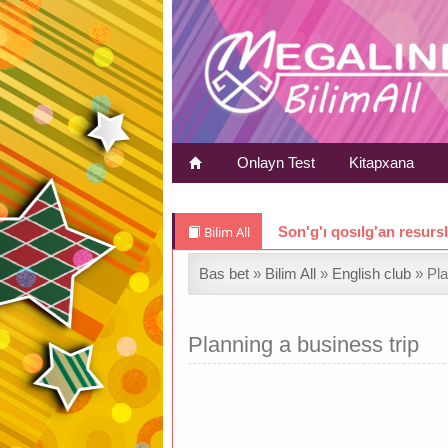
Onlayn Test
Kitapxana
Bilim All
Son'g'ı qosılg'an resurs
Bas bet
»
Bilim All
»
English club
» Pla
Planning a business trip