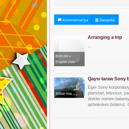
Kommentariya
Basqada:
Arranging a trip
...
Bilim All
»
English club
Qaysı taraw Sony b
Eger Sony korporatsiy
planshet, televizor, y
Xabar-line
diskler menen batarey
qa’telesken bolamız. 