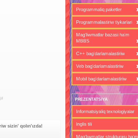
Programmaliq paketler
Programmalastiriw tiykarlari
Mag'liwmatlar bazasi ha'm
MBBS
C++ bag'darlamalastiriw
Veb bag'darlamalastiriw
Mobil bag'darlamalastiriw
ıl
PREZENTATSIYA
Informatsiyaliq texnologiyalar
Inglis tili
w sizin' qolın'ızda!
Mag'lıwmatlar strukturası ha'