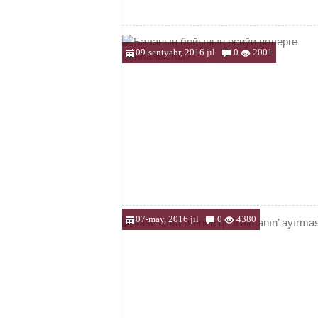
09-sentyabr, 2016 jıl
0
2001
07-may, 2016 jıl
0
4380