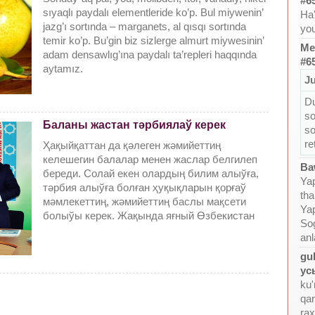
#6
sıyaqlı paydalı elementleride ko’p. Bul miywenin’
Ha'
jazg’ı sortında – marganets, al qısqı sortında
yo
temir ko’p. Bu’gin biz sizlerge almurt miywesinin’
Me
adam densawlıg’ına paydalı ta’repleri haqqında
#6
aytamız.
Ju
Du
so
Баланы жастан тәрбиялаў керек
so
re
Ҳақыйқаттан да қәлеген жәмийеттиң
келешегин балалар менен жаслар белгилеп
Ba
береди. Солай екен олардың билим алыўға,
Yap
тәрбия алыўға болған ҳуқықларын қорғаў
tha
мәмлекеттиң, жәмийеттиң баслы мақсети
Yap
болыўы керек. Жақында яғный Өзбекистан
Sog
anl
gul
ус
ku'
qa
rax