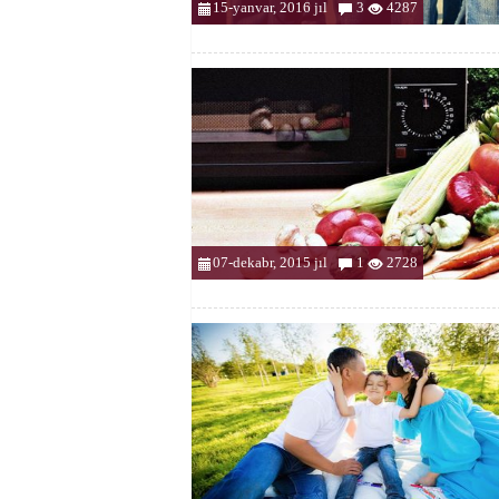
15-yanvar, 2016 jıl
3
4287
07-dekabr, 2015 jıl
1
2728