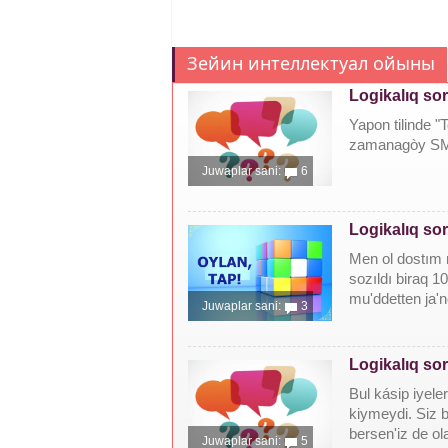
Зейин интеллектуал ойыны
Logikalıq so
Yapon tilinde "
zamanagòy SMSl
Juwaplar sani:
6
Logikalıq so
Men ol dostım m
sozıldı biraq 1
mu'ddetten ja'ne
Juwaplar sani:
3
Logikalıq so
Bul kásip iyele
kiymeydi. Siz b
bersen'iz de ola
Juwaplar sani:
5