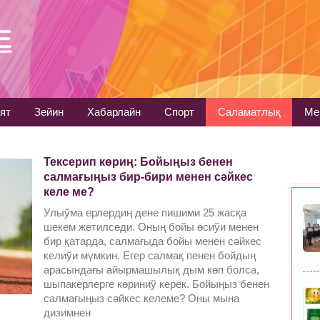
ят
Зейин
Хабарлайн
Спорт
Саламатлық
Ме
Тексерип көриң: Бойыңыз бенен
салмағыңыз бир-бири менен сәйкес
келе ме?
Улыўма ерлердиң дене пишими 25 жасқа
шекем жетилседи. Оның бойы өсиўи менен
бир қатарда, салмағыда бойы менен сәйкес
келиўи мүмкин. Егер салмақ пенен бойдың
арасындағы айырмашылық дым көп болса,
шыпакерлерге көриниў керек. Бойыңыз бенен
салмағыңыз сәйкес келеме? Оны мына
дизимнен