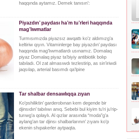
haqqında aytamız. Demek tanısın’:
Piyazdın’ paydası ha’m tu’rleri haqqında
mag’lıwmatlar
Turmısımızda piyazsız awqattı ko’z aldımızg’a
keltiriw qıyın. Vitaminlerge bay piyazdın’ paydası
haqqında mag’lıwmatlardı usınamız. Domalaq
piyaz Domalaq piyaz ta’biyiy antibiotik bolıp
tabıladı. Ol zat almasıwdı tezlestirip, as sin’iriwdi
jaqsılap, arterial basımdı qa’lpine
Tar shalbar densawlıqqa zıyan
Ko’pshiliktin’ garderobınan kem degende bir
djinsıdın’ tabılıwı anıq. Sebebi bul kiyim tu’ri ju’rip-
turıwg’a qolaylı. Al qızlar arasında “moda”g’a
aylang’an tar djinsı shalbarlarının’ zıyanı ko’p
ekenin shıpakerler aytpaqta.