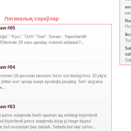
же
ка
Логикалық сораўлар
Ra
Пл
raw #65
Ik
Toģiz"-"Kyu", "Úsh"-"San". Soraw : Yaponlardiñ
Tum
erinde 39 sanı qanday mánisti ańlatadı?...
Sa
xal
Sa
raw #64
enen 16 jasımda tanıstım ha'm sol doslıg'ımız 10 jılg'a
0 jıldan son' qısqa waqıt ayralıqta jasadıq. Son' azg'ana
...
raw #63
ri jumıs waqtında hesh qashan aq reńdegi kiyimlerdi
ul kiyimlerdi jumıs waqtında kiyip ju'riwge biypul
r bul usınastan bas tartadı. Sebebi bul olar ushın...