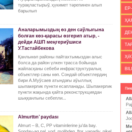
турақластырыў, ҳүкимет тәрепинен алып
ЕР
барылып
ҲА
Аналарымыздың өз ден саўлығына
ДЕ
болған көз-қарасы өзгерип атыр, -
дейди АШП меңгериўшиси
ТА
У.Тастайбекова
ҲӘ
Қанлыкөл районы пайтахтымыздан алыс
болса да район үлкен трасса бойында
BIL
жайласқаны себеби инфраструктуралық
объектлер саны көп. Сондай объектлердиң
бири А.Муўсаев атындағы аўыллық
шыпакерлик пункти есапланады. Шыпакерлик
Пик
пункти жақында қайта реконструкциядан
шыққанлығы себепли...
All
Pa
All
Almurttın’ paydası
Joq
Almurt – B, C, PP vitaminlerine ju’da bay.
Me
Sonday-aq pal, yod, molibden, ftor, vanadiy, nikel