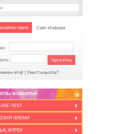
алайнға төрле
Сайт-Информ
гин:
роль:
Төрге өтиң
имнен өтиў
|
Умыттыңызба?
АЎЛЫ ЖОЙБАРЛАР
LINE-TEST
ЭЗИЯ ӘЛЕМИ
ЫҚ ЖҮРЕК