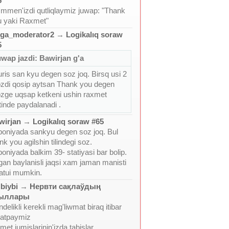
5
mmen'izdi qutliqlaymiz juwap: "Thank
u yaki Raxmet"
ga_moderator2
→
Logikalıq soraw
5
wap jazdi: Bawirjan g'a
ris san kyu degen soz joq. Birsq usi 2
zdi qosip aytsan Thank you degen
zge uqsap ketkeni ushin raxmet
tinde paydalanadi .
wirjan
→
Logikalıq soraw #65
oniyada sankyu degen soz joq. Bul
nk you agilshin tilindegi soz.
oniyada balkim 39- statiyasi bar bolip.
an baylanisli jaqsi xam jaman manisti
atui mumkin.
biybi
→
Нервти сақлаўдың
ыллары
ndelikli kerekli mag'liwmat biraq itibar
ratpaymiz
met jumislarinin'izda tabislar