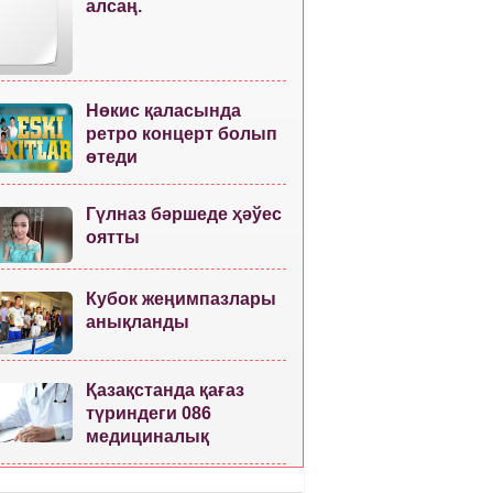
алсаң.
Нөкис қаласында
ретро концерт болып
өтеди
Гүлназ бәршеде ҳәўес
оятты
Кубок жеңимпазлары
анықланды
Қазақстанда қағаз
түриндеги 086
медициналық