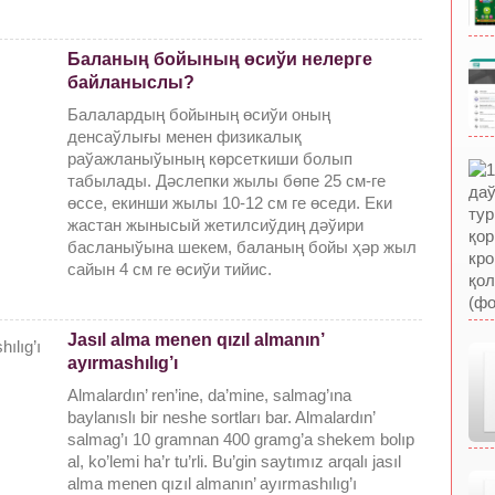
Баланың бойының өсиўи нелерге
байланыслы?
Балалардың бойының өсиўи оның
денсаўлығы менен физикалық
раўажланыўының көрсеткиши болып
табылады. Дәслепки жылы бөпе 25 см-ге
өссе, екинши жылы 10-12 см ге өседи. Еки
жастан жынысый жетилсиўдиң дәўири
басланыўына шекем, баланың бойы ҳәр жыл
сайын 4 см ге өсиўи тийис.
Jasıl alma menen qızıl almanın’
ayırmashılıg’ı
Almalardın’ ren’ine, da’mine, salmag’ına
baylanıslı bir neshe sortları bar. Almalardın’
salmag’ı 10 gramnan 400 gramg’a shekem bolıp
al, ko’lemi ha’r tu’rli. Bu’gin saytımız arqalı jasıl
alma menen qızıl almanın’ ayırmashılıg’ı