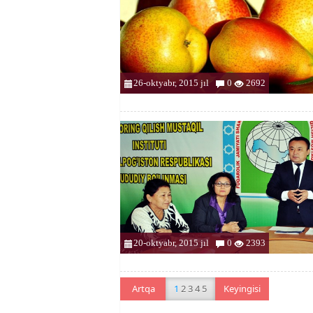
26-oktyabr, 2015 jıl
0
2692
20-oktyabr, 2015 jıl
0
2393
Artqa
1
2
3
4
5
Keyingisi