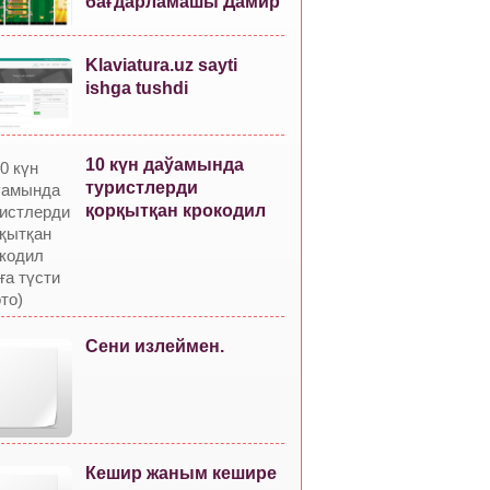
бағдарламашы Дамир
Klaviatura.uz sayti
ishga tushdi
10 күн даўамында
туристлерди
қорқытқан крокодил
Сени излеймен.
Кешир жаным кешире