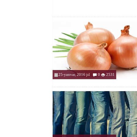
25-yanvar, 2016 jıl
0
2531