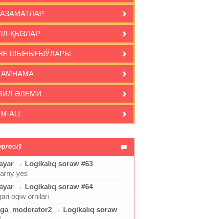
-АЗАМАТЛАР
ЯЛ-ҚЫЗЛАР
НЕ ШЫНЫҒЫЎЛАРЫ
ҒАМНАМА
ЗИЛ ӘЛЕМИ
IM-ALL
ирлесиў
ayar
→
Logikalıq soraw #63
jarny yes
ayar
→
Logikalıq soraw #64
ari oqiw ornilari
ga_moderator2
→
Logikalıq soraw