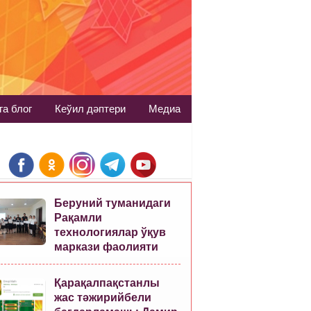
га блог
Кеўил дәптери
Медиа
Беруний туманидаги
Рақамли
технологиялар ўқув
маркази фаолияти
Қарақалпақстанлы
жас тәжирийбели