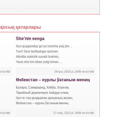
қосық қатарлары
She’rim senga
Suv quyganday go’yo hamma yoq jim…
Tun!! Seni tariflashga ojizman.
Atrofda sokinlik suradi hukmin,
Yana she’rim bilan yolg’izman….
 ko'rildi
29-iyul, 2015 jıl. 2006 ret ko'rildi
Өзбекстан – нурлы ўатаным мениң
Бухара, Самарқанд, Хийўа, Хорезм,
Тарийхый дереклерге байдур елим,
Ҳәтте таң қалдырған дүньяның жүзин,
Өзбекстан – нурлы ўатаным мениң.
 ko'rildi
17-may, 2013 jıl. 2699 ret ko'rildi