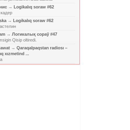
нис
→
Logikalıq soraw #62
скадер
ska
→
Logikalıq soraw #62
астелин
ram
→
Логикалық сораў #47
sigin Qisip oltiredi.
lawat
→
Qaraqalpaqstan radiosı –
ıq xızmetind ...
la