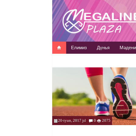
Елимиз
Дүнья
Мәдени
20-iyun, 2017 jıl
0
2075