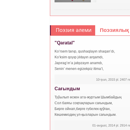
Поэзия әлеми
Поэзиялық 
"Qaratal"
Ko’rsem tanıp, qushaqlayın shaqan’dı,
Ko’ksim qoyıp jılıtayın arqamdı,
Japırag’ın’a jatqızayın anamdı,
Senin’ menen egizekpiz itima’l,
10-iyun, 2015 jıl. 2407 ret
Сағындым
Туўылып өскен ата-журтым Шымбайдың
Сол баяғы соқпақларын сағындым,
Бирге ойнап,бирге гүбелек қуўған,
Көшемиздиң ул-қызларын сағындым.
01-avgust, 2014 jıl. 2914 ret