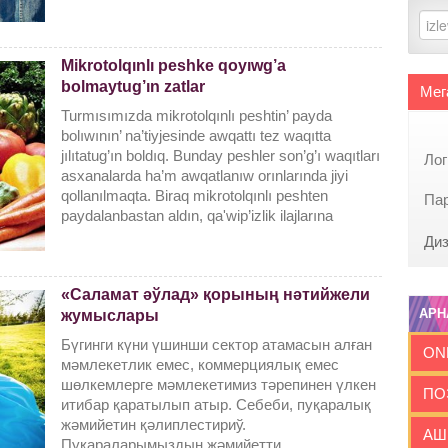
Mikrotolqınlı peshke qoyıwg’a
bolmaytug’ın zatlar
Мег
Turmısımızda mikrotolqınlı peshtin’ payda
bolıwının’ na’tiyjesinde awqattı tez waqıtta
jılıtatug’ın boldıq. Bunday peshler son’g’ı waqıtları
Ло
asxanalarda ha’m awqatlanıw orınlarında jiyi
qollanılmaqta. Biraq mikrotolqınlı peshten
Па
paydalanbastan aldın, qa'wip’izlik ilajlarına
Диз
«Саламат әўлад» қорының нәтийжели
АРН
жумыслары
Бүгинги күни үшинши сектор атамасын алған
ON
мәмлекетлик емес, коммерциялық емес
шөлкемлерге мәмлекетимиз тәрепинен үлкен
ПО
итибар қаратылып атыр. Себеби, пуқаралық
жәмийетин қәлиплестириў.
АШ
Пуқараларымыздың жәмийетти