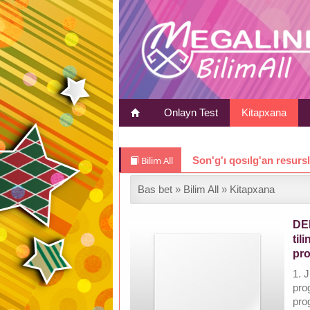
Onlayn Test
Kitapxana
Bilim All
Son'g'ı qosılg'an resurs
Bas bet
»
Bilim All
»
Kitapxana
DE
til
pro
1. J
pro
pro