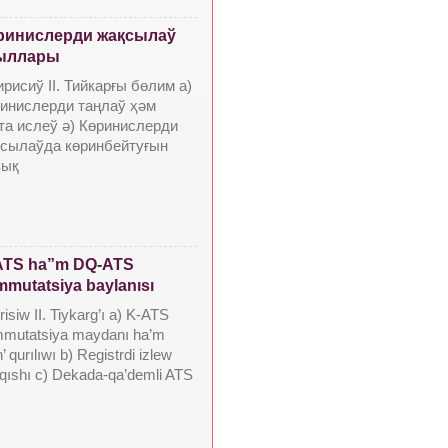
ринислерди жақсылаў
ыллары
Кирисиў II. Тийкарғы бөлим a)
инислерди таңлаў ҳәм
та ислеў ә) Көринислерди
сылаўда көринбейтуғын
зық
ATS ha”m DQ-ATS
mutatsiya baylanısı
irisiw II. Tiykarg’ı a) K-ATS
mutatsiya maydanı ha’m
’ qurılıwı b) Registrdi izlew
qıshı c) Dekada-qa’demli ATS