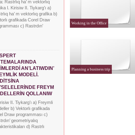
: Rastrlıq ha’ m vektorlıq
ika I. Kirisiw II. Tiykarg’ı a)
rlıq ha’ m vektorlıq grafika b)
torlı grafikada Corel Draw
Working in the Office
gramması c) Rastrdın’
SPERT
STEMALARINDA
LİMLERDİ AN’LATIWDIN’
Planning a business trip
EYMLİK MODELİ.
DİTSİNA
’SELELERİNDE FREYM
DELLERİN QOLLANIW
irisiw II. Tiykarg’ı a) Freymli
ller b) Vektorlı grafikada
el Draw programması c)
trdın’ geometriyalıq
kteristikaları d) Rastrlı