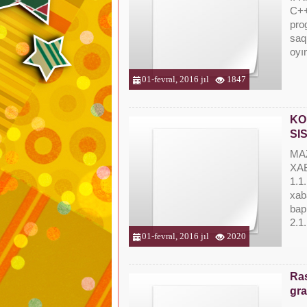
C++ 
pro
saql
oyı
01-fevral, 2016 jıl
1847
KO
SI
MAZ
XA
1.1.
xaba
ba
2.1.
01-fevral, 2016 jıl
2020
Ras
gra