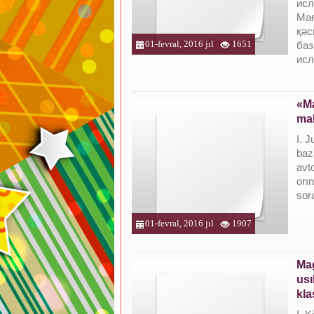
исл
Мағ
қəс
01-fevral, 2016 jıl
1651
баз
исл
«Ma
mak
I. 
baz
avto
orın
sor
01-fevral, 2016 jıl
1907
Mag
usı
kla