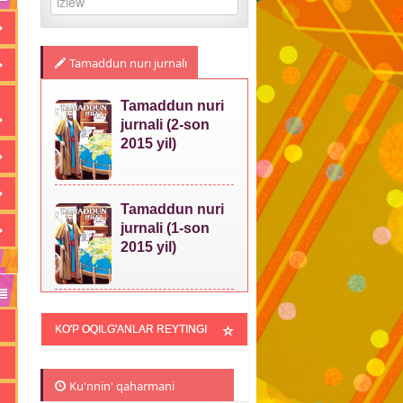
Tamaddun nurı jurnalı
Tamaddun nuri
jurnali (2-son
2015 yil)
Tamaddun nuri
jurnali (1-son
2015 yil)
KO'P OQILG'ANLAR REYTINGI
Ku'nnin' qaharmani
m