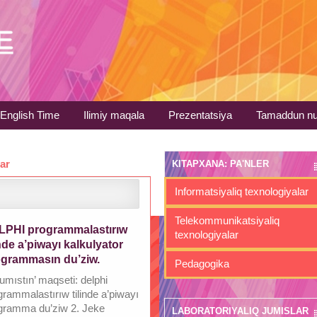
English Time
Ilimiy maqala
Prezentatsiya
Tamaddun nu
lar
KITAPXANA: PA'NLER
Informatsiyaliq texnologiyalar
Telekommunikatsiyaliq
LPHI programmalastırıw
texnologiyalar
inde a’piwayı kalkulyator
grammasın du’ziw.
Pedagogika
umıstın’ maqseti: delphi
grammalastırıw tilinde a’piwayı
gramma du’ziw 2. Jeke
LABORATORIYALIQ JUMISLAR