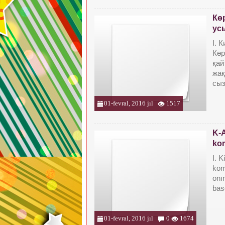
Кө
ус
I. 
Көр
қай
жақ
сы
01-fevral, 2016 jıl
1517
K-
kom
I. K
kom
onın
bas
01-fevral, 2016 jıl
0
1674