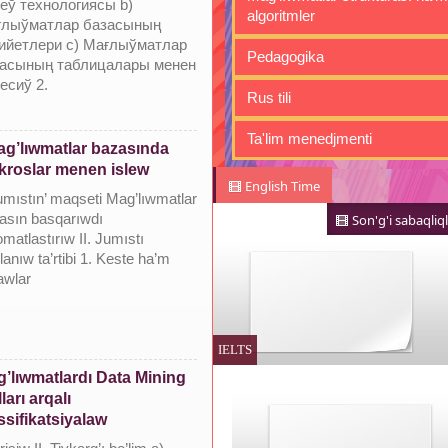
еў технологиясы b)
algoritmler
лыўматлар базасының
ийетлери c) Мағлыўматлар
Pedagogika
асының таблицалары менен
есиў 2.
Rus tili
Ta'lim menedjmenti
g’lıwmatlar bazasında
roslar menen islew
English Time
Jumıstın’ maqseti Mag’lıwmatlar
asın basqarıwdı
Son'g'i sabaqliql
matlastırıw II. Jumıstı
lanıw ta’rtibi 1. Keste ha’m
awlar
IELTS
’lıwmatlardı Data Mining
lları arqalı
ssifikatsiyalaw