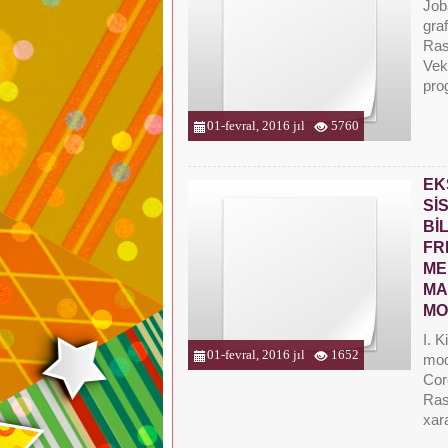
Joba
graf
Rast
Vek
pro
01-fevral, 2016 jıl
5760
EK
Sİ
Bİ
FR
ME
MA
MO
I. K
01-fevral, 2016 jıl
1652
mode
Cor
Ras
xara