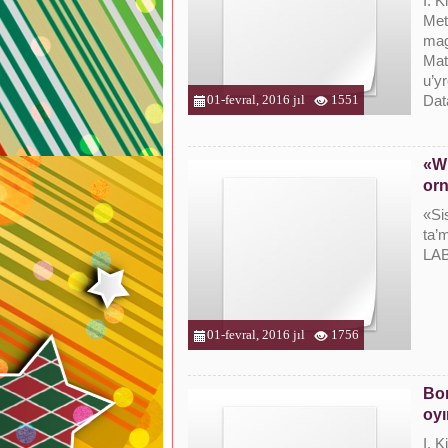
I. K
Met
mag
Mat
u’yr
01-fevral, 2016 jıl
1551
Dat
«Wi
orn
«Si
ta’
LA
01-fevral, 2016 jıl
1756
Bor
oyı
I. K