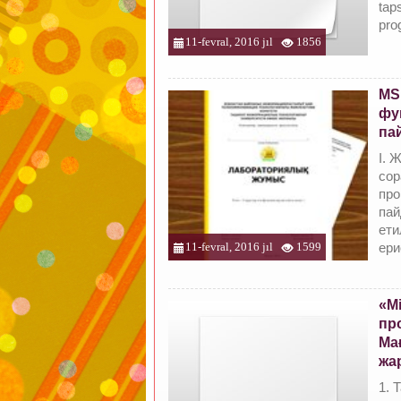
taps
pro
11-fevral, 2016 jıl
1856
MS
фу
па
I. 
сор
про
пай
ети
11-fevral, 2016 jıl
1599
ери
«Mi
пр
Ма
жа
1. 