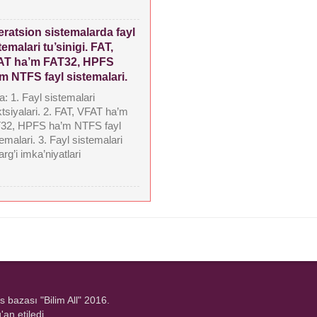
ratsion sistemalarda fayl
temalari tu’sinigi. FAT,
AT ha’m FAT32, HPFS
m NTFS fayl sistemalari.
: 1. Fayl sistemalari
ktsiyalari. 2. FAT, VFAT ha’m
32, HPFS ha’m NTFS fayl
emalari. 3. Fayl sistemalari
arg’i imka’niyatlari
s bazası "Bilim All" 2016.
an etiledi.