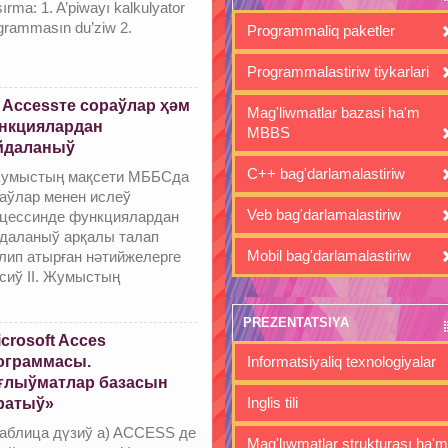
ırma: 1. A’piwayı kalkulyator
grammasın du’ziw 2.
Programmaliq paketler
Programmalastiriw tiykarlari
 Accessте сораўлар ҳәм
Mag'liwmatlar bazasi ha'm
нкциялардан
MBBS
йдаланыў
C++ bag'darlamalastiriw
Жумыстың мақсети МББСда
аўлар менен ислеў
Veb bag'darlamalastiriw
цессинде функциялардан
даланыў арқалы талап
Mobil bag'darlamalastiriw
лип атырған нәтийжелерге
сиў II. Жумыстың
PREZENTATSIYA
crosoft Acces
ограммасы.
Informatsiyaliq texnologiyalar
ғлыўматлар базасын
Inglis tili
ратыў»
Таблица дүзиў a) ACCESS де
Mag'lıwmatlar strukturası ha'