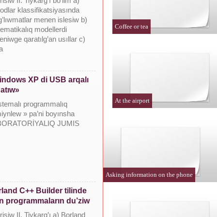
irisiw II. Tiykarg’ı bo’lim a)
odlar klassifikatsiyasında
’lıwmatlar menen islesiw b)
Coffee or tea
ematikalıq modellerdi
eniwge qaratılg’an usıllar c)
a
ndows XP di USB arqalı
atıw»
At the airport
stemalı programmalıq
miynlew » pa’ni boyınsha
BORATORİYALIQ JUMIS
Asking information on the phone
land C++ Builder tilinde
n programmaların du’ziw
irisiw II. Tiykarg’ı a) Borland