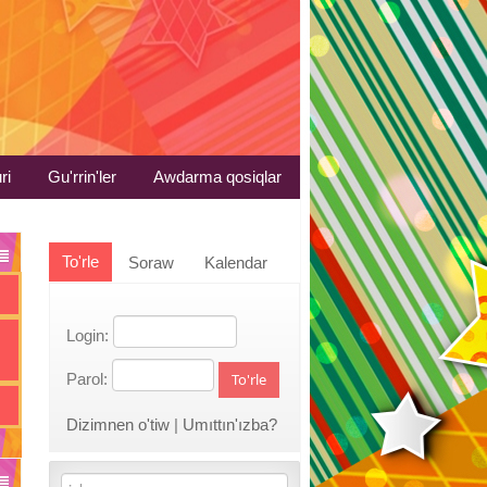
ri
Gu'rrin'ler
Awdarma qosiqlar
To'rle
Soraw
Kalendar
Login:
Parol:
To'rle
Dizimnen o'tiw
|
Umıttın'ızba?