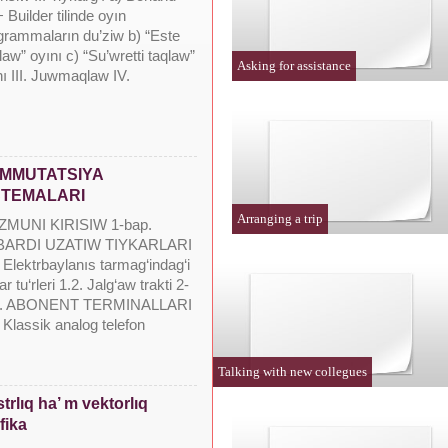
Builder tilinde oyın
grammaların du’ziw b) “Este
aw” oyını c) “Su’wretti taqlaw”
Asking for assistance
nı III. Juwmaqlaw IV.
MMUTATSIYA
STEMALARI
Arranging a trip
MUNI KIRISIW 1-bap.
BARDI UZATIW TIYKARLARI
 Elektrbaylanıs tarmag‘indag‘i
r tu‘rleri 1.2. Jalg‘aw trakti 2-
p. ABONENT TERMINALLARI
 Klassik analog telefon
Talking with new collegues
trlıq ha’ m vektorlıq
fika