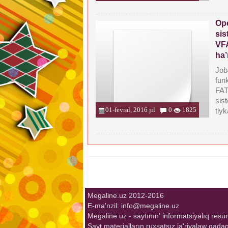
Ope
sis
VF
ha’
Joba
fun
FAT
sist
01-fevral, 2016 jıl
0
1825
tiyk
Megaline.uz 2012-2016
E-ma'nzil: info@megaline.uz
Megaline.uz - saytının' informatsiyalıq resur
Sayt materialların ruxsatsız ja'riyalaw qadag'