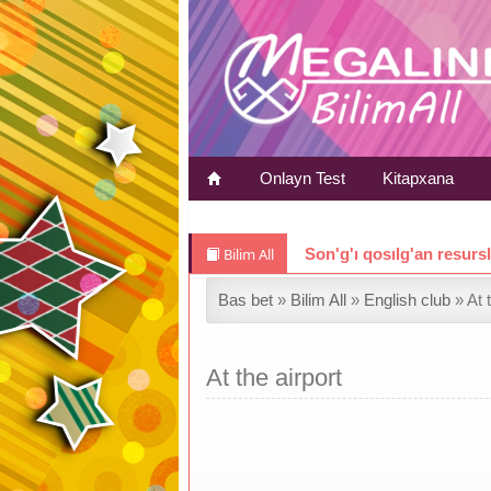
Onlayn Test
Kitapxana
Bilim All
Son'g'ı qosılg'an resurs
Bas bet
»
Bilim All
»
English club
» At t
At the airport