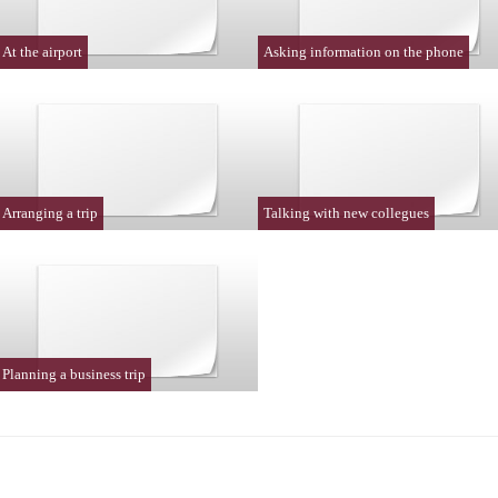
At the airport
Asking information on the phone
Arranging a trip
Talking with new collegues
Planning a business trip