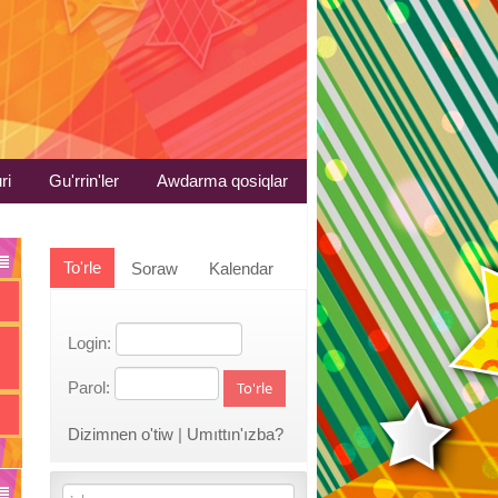
ri
Gu'rrin'ler
Awdarma qosiqlar
To'rle
Soraw
Kalendar
Login:
Parol:
To'rle
Dizimnen o'tiw
|
Umıttın'ızba?