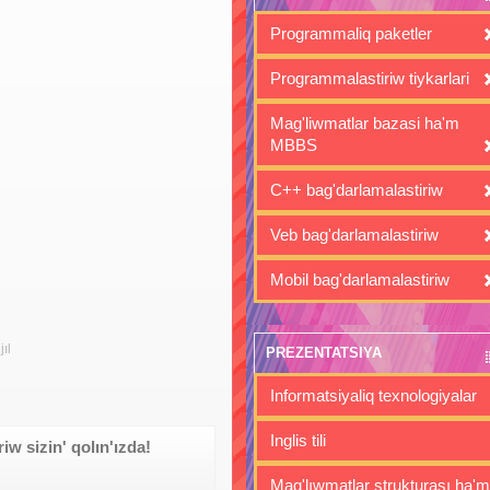
Programmaliq paketler
Programmalastiriw tiykarlari
Mag'liwmatlar bazasi ha'm
MBBS
C++ bag'darlamalastiriw
Veb bag'darlamalastiriw
Mobil bag'darlamalastiriw
ıl
PREZENTATSIYA
Informatsiyaliq texnologiyalar
Inglis tili
w sizin' qolın'ızda!
Mag'lıwmatlar strukturası ha'