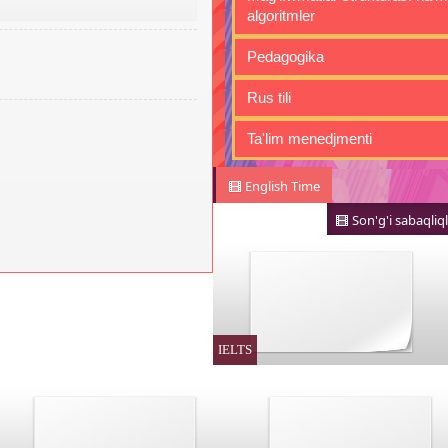
algoritmler
Pedagogika
Rus tili
Ta'lim menedjmenti
English Time
Son'g'i sabaqliql
IELTS