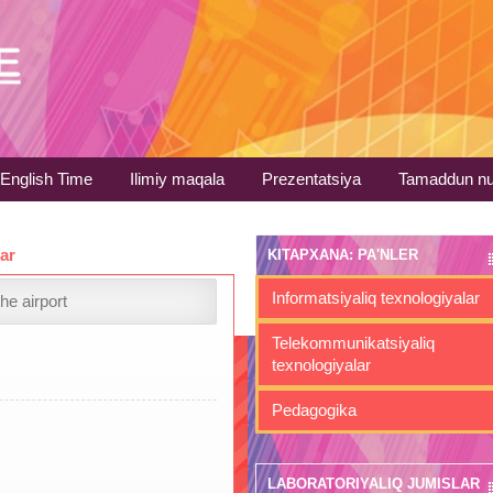
English Time
Ilimiy maqala
Prezentatsiya
Tamaddun nu
lar
KITAPXANA: PA'NLER
Informatsiyaliq texnologiyalar
he airport
Telekommunikatsiyaliq
texnologiyalar
Pedagogika
LABORATORIYALIQ JUMISLAR