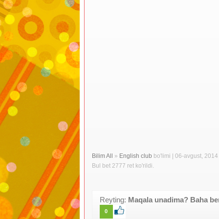
Bilim All
»
English club
bo'limi | 06-avgust, 2014 j
Bul bet 2777 ret ko'rildi.
Reyting:
Maqala unadima? Baha beri
0