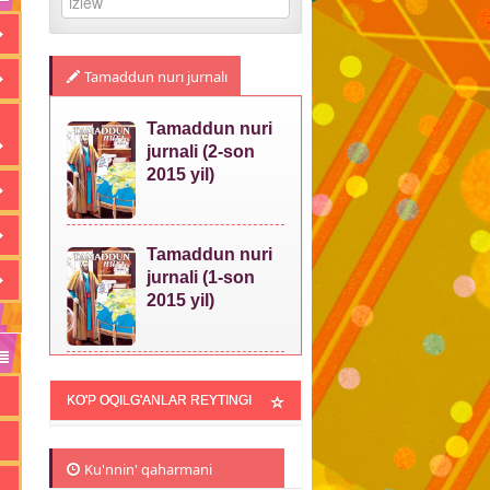
Tamaddun nurı jurnalı
Tamaddun nuri
jurnali (2-son
2015 yil)
Tamaddun nuri
jurnali (1-son
2015 yil)
KO'P OQILG'ANLAR REYTINGI
Ku'nnin' qaharmani
m