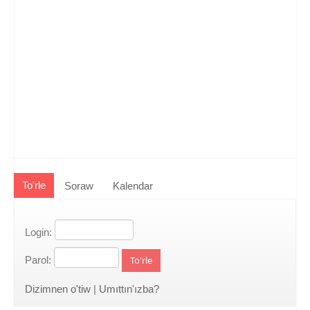
To'rle
Soraw
Kalendar
Login:
Parol:
To'rle
Dizimnen o'tiw
|
Umıttın'ızba?