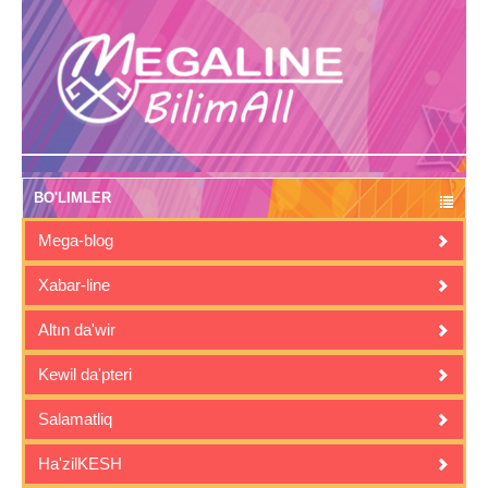
BO'LIMLER
Mega-blog
Xabar-line
Altın da'wir
Kewil da'pteri
Salamatliq
Ha'zilKESH