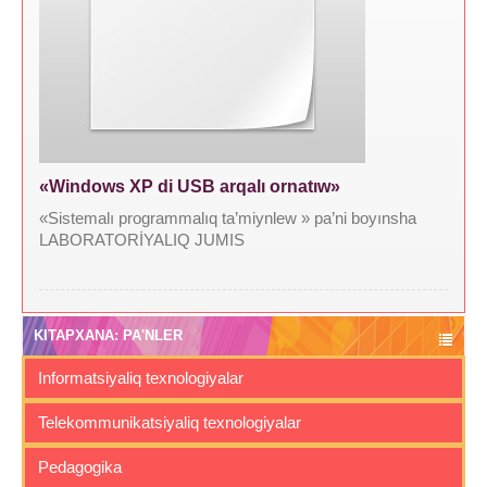
«Windows XP di USB arqalı ornatıw»
«Sistemalı programmalıq ta’miynlew » pa’ni boyınsha
LABORATORİYALIQ JUMIS
KITAPXANA: PA'NLER
Informatsiyaliq texnologiyalar
Telekommunikatsiyaliq texnologiyalar
Pedagogika