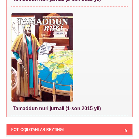
Tamaddun nuri jurnali (1-son 2015 yil)
KO'P OQILG'ANLAR REYTINGI