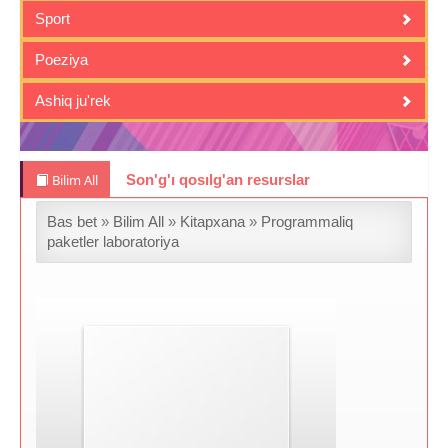
Sport
Poeziya
Ashiq ju'rek
Bilim All
Son'g'ı qosılg'an resurslar
Bas bet
»
Bilim All
»
Kitapxana
»
Programmaliq
paketler laboratoriya