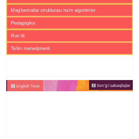
Mag'lıwmatlar strukturası ha'm algoritmler
Pedagogika
Rus tili
Ta'lim menedjmenti
Son'g'i sabaqliqlar
English Time