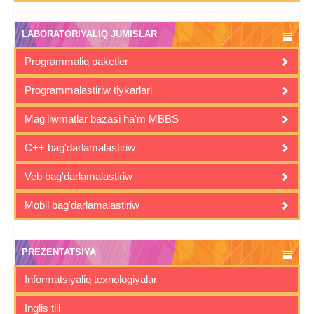
LABORATORIYALIQ JUMISLAR
Programmaliq paketler
Programmalastiriw tiykarlari
Mag'liwmatlar bazasi ha'm MBBS
C++ bag'darlamalastiriw
Veb bag'darlamalastiriw
Mobil bag'darlamalastiriw
PREZENTATSIYA
Informatsiyaliq texnologiyalar
Inglis tili