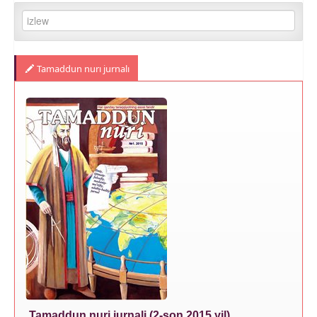
Tamaddun nurı jurnalı
Tamaddun nuri jurnali (2-son 2015 yil)