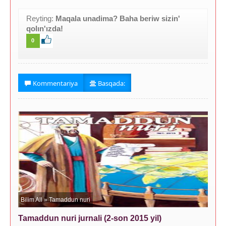
Reyting:
Maqala unadima? Baha beriw sizin'
qolın'ızda!
0
Kommentariya
Basqada:
Bilim All
»
Tamaddun nuri
Tamaddun nuri jurnali (2-son 2015 yil)