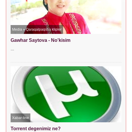
Media
»
Qaraqalpaqsha klipler
Gawhar Saytova - No'kisim
...
Xabar-line
Torrent degenimiz ne?