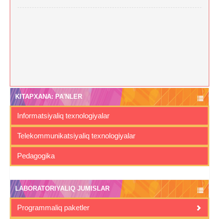
KITAPXANA: PA'NLER
Informatsiyaliq texnologiyalar
Telekommunikatsiyaliq texnologiyalar
Pedagogika
LABORATORIYALIQ JUMISLAR
Programmaliq paketler