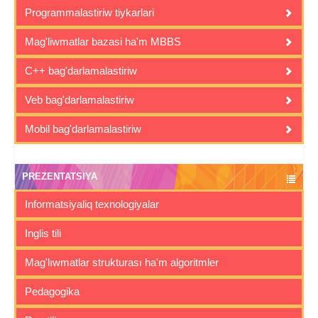
Programmalastiriw tiykarlari
Mag'liwmatlar bazasi ha'm MBBS
C++ bag'darlamalastiriw
Veb bag'darlamalastiriw
Mobil bag'darlamalastiriw
PREZENTATSIYA
Informatsiyaliq texnologiyalar
Inglis tili
Mag'lıwmatlar strukturası ha'm algoritmler
Pedagogika