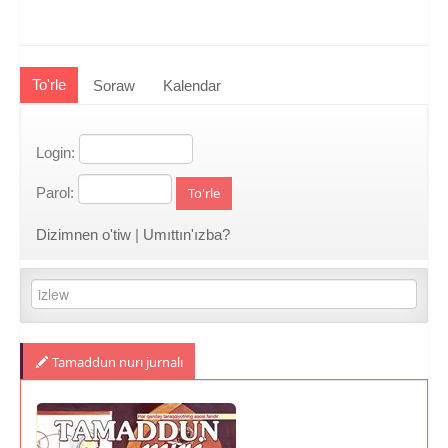
To'rle
Soraw
Kalendar
Login:
Parol:
To'rle
Dizimnen o'tiw
|
Umıttın'ızba?
Tamaddun nurı jurnalı