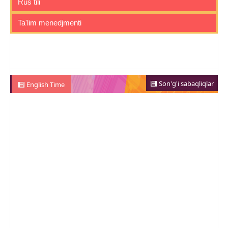
Rus tili
Ta'lim menedjmenti
Son'g'i sabaqliqlar
English Time