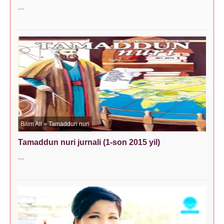
...
Bilim All
»
Tamaddun nuri
Tamaddun nuri jurnali (1-son 2015 yil)
...