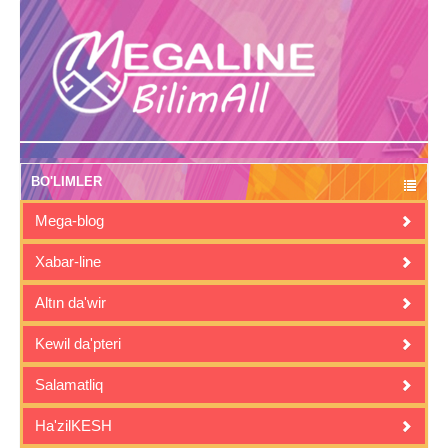
BO'LIMLER
Mega-blog
Xabar-line
Altın da'wir
Kewil da'pteri
Salamatliq
Ha'zilKESH