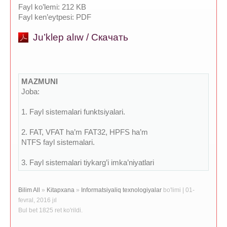
Fayl ko’lemi: 212 KB
Fayl ken’eytpesi: PDF
Ju’klep alıw / Скачать
MAZMUNI
Joba:
1. Fayl sistemalari funktsiyalari.
2. FAT, VFAT ha’m FAT32, HPFS ha’m
NTFS fayl sistemalari.
3. Fayl sistemalari tiykarg’i imka’niyatlari
Bilim All
»
Kitapxana
»
Informatsiyaliq texnologiyalar
bo'limi | 01-
fevral, 2016 jıl
Bul bet 1825 ret ko'rildi.