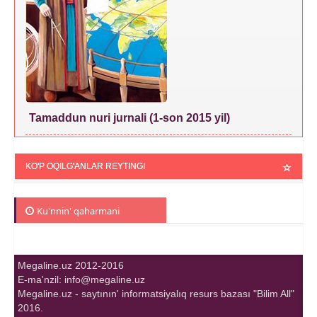
Tamaddun nuri jurnali (1-son 2015 yil)
KO'P OQILG'ANLAR REYTINGI
Ku'nnin' qaharmani
Megaline.uz 2012-2016
E-ma'nzil: info@megaline.uz
Megaline.uz - saytının' informatsiyalıq resurs bazası "Bilim All"
2016.