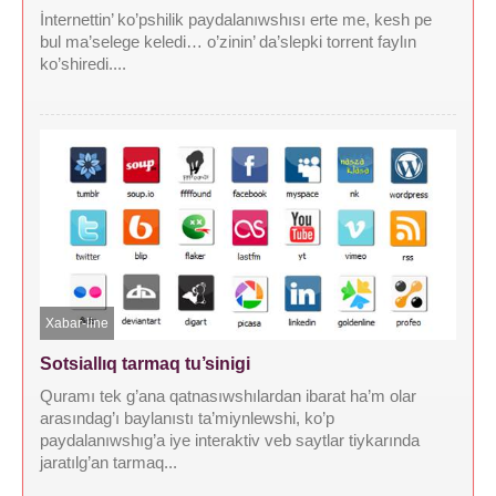
İnternettin’ ko’pshilik paydalanıwshısı erte me, kesh pe
bul ma’selege keledi… o’zinin’ da’slepki torrent faylın
ko’shiredi....
Xabar-line
Sotsiallıq tarmaq tu’sinigi
Quramı tek g’ana qatnasıwshılardan ibarat ha’m olar
arasındag’ı baylanıstı ta’miynlewshi, ko’p
paydalanıwshıg’a iye interaktiv veb saytlar tiykarında
jaratılg’an tarmaq...