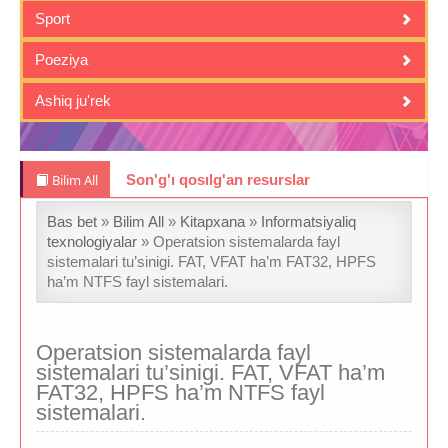
Sport
Poeziya
Ashiq ju'rek
Bilim All
Son'g'ı qosılg'an resurslar
Bas bet
»
Bilim All
»
Kitapxana
»
Informatsiyaliq
texnologiyalar
» Operatsion sistemalarda fayl
sistemalari tu’sinigi. FAT, VFAT ha’m FAT32, HPFS
ha’m NTFS fayl sistemalari.
Operatsion sistemalarda fayl
sistemalari tu’sinigi. FAT, VFAT ha’m
FAT32, HPFS ha’m NTFS fayl
sistemalari.