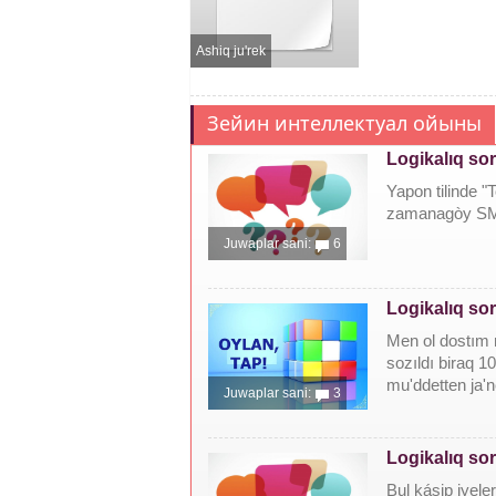
Ashiq ju'rek
Зейин интеллектуал ойыны
Logikalıq so
Yapon tilinde "
zamanagòy SMSl
Juwaplar sani:
6
Logikalıq so
Men ol dostım m
sozıldı biraq 1
mu'ddetten ja'ne
Juwaplar sani:
3
Logikalıq so
Bul kásip iyele