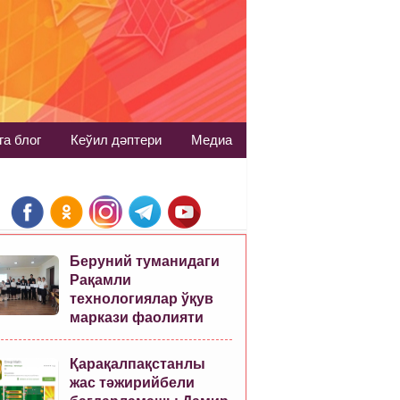
га блог
Кеўил дәптери
Медиа
Беруний туманидаги
Рақамли
технологиялар ўқув
маркази фаолияти
Қарақалпақстанлы
жас тәжирийбели