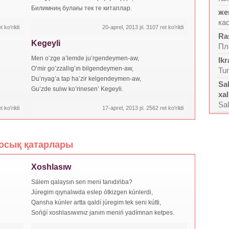
Билимниң булағы тек те китаплар.
же
ка
 ko'rildi
20-aprel, 2013 jıl. 3107 ret ko'rildi
Ra
Kegeyli
Пл
Men o’zge a’lemde ju’rgendeymen-aw,
Ik
O’mir go’zzallıg’ın bilgendeymen-aw,
Tum
Du’nyag’a tap ha’zir kelgendeymen-aw,
Sa
Gu’zde sulıw ko’rinesen’ Kegeyli.
xal
Sa
 ko'rildi
17-aprel, 2013 jıl. 2562 ret ko'rildi
осық қатарлары
Xoshlasıw
Sálem qalaysın sen meni tanıdıńba?
Júregim qıynalıwda eslep ótkizgen kúnlerdi,
Qansha kúnler artta qaldí júregim tek seni kútti,
Sońǵí xoshlasıwımız janım meniń yadímnan ketpes.