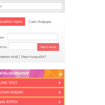
алайнға төрле
Сайт-Информ
гин:
роль:
Төрге өтиң
имнен өтиў
|
Умыттыңызба?
АЎЛЫ ЖОЙБАРЛАР
LINE-TEST
ЭЗИЯ ӘЛЕМИ
ЫҚ ЖҮРЕК