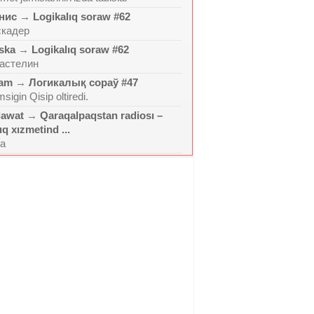
нис
→
Logikalıq soraw #62
скадер
ska
→
Logikalıq soraw #62
астелин
ram
→
Логикалық сораў #47
sigin Qisip oltiredi.
lawat
→
Qaraqalpaqstan radiosı –
ıq xızmetind ...
la