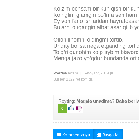
Ko’zim ochsam bir kun qish bir kun
Ko’nglim g’amgin bo’lma sen ham k
Ey voh fano ishlaridan hayratdasa
Bularni o’rgangin albat asar qilib y
Olloh ilhomni oldingmi tortib,
Unday bo’lsa nega etganding tortiq
To’g’ri gunohim ko’p aybim bisyordi
Menga jazo yo’qdur bundanda orti
Poeziya
bo'limi | 15-noyabr, 2014 jıl
Bul bet 2129 ret ko'rildi.
Reyting:
Maqala unadima? Baha beriw s
0
Kommentariya
Basqada: