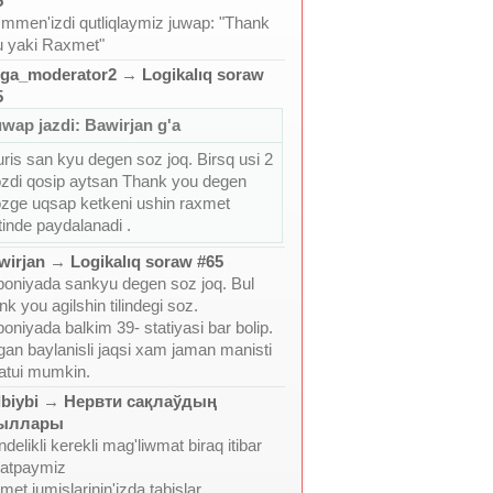
5
mmen'izdi qutliqlaymiz juwap: "Thank
u yaki Raxmet"
ga_moderator2
→
Logikalıq soraw
5
wap jazdi: Bawirjan g'a
ris san kyu degen soz joq. Birsq usi 2
zdi qosip aytsan Thank you degen
zge uqsap ketkeni ushin raxmet
tinde paydalanadi .
wirjan
→
Logikalıq soraw #65
oniyada sankyu degen soz joq. Bul
nk you agilshin tilindegi soz.
oniyada balkim 39- statiyasi bar bolip.
an baylanisli jaqsi xam jaman manisti
atui mumkin.
biybi
→
Нервти сақлаўдың
ыллары
ndelikli kerekli mag'liwmat biraq itibar
ratpaymiz
met jumislarinin'izda tabislar