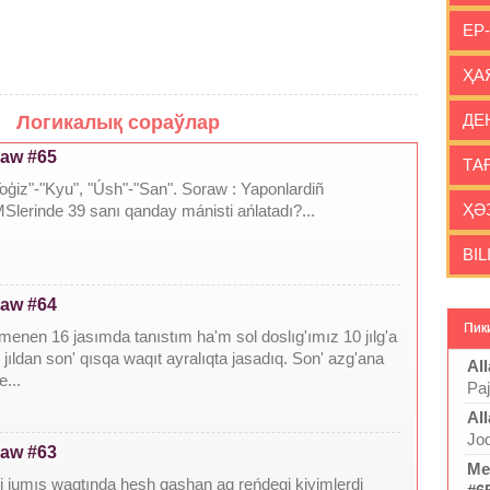
ЕР
ҲА
ДЕ
Логикалық сораўлар
raw #65
ТА
Toģiz"-"Kyu", "Úsh"-"San". Soraw : Yaponlardiñ
ҲӘ
erinde 39 sanı qanday mánisti ańlatadı?...
BIL
raw #64
Пик
enen 16 jasımda tanıstım ha'm sol doslıg'ımız 10 jılg'a
0 jıldan son' qısqa waqıt ayralıqta jasadıq. Son' azg'ana
All
...
Pa
All
Joq
raw #63
Me
ri jumıs waqtında hesh qashan aq reńdegi kiyimlerdi