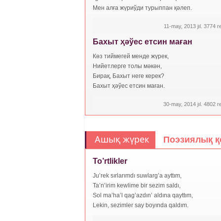
Мен алға жүриўди турыппан қәлеп.
11-may, 2013 jıl. 3774 ret
Бахыт ҳәўес етсин маған
Көз тиймегей менде жүрек,
Нийетлерге толы мәкән,
Бирақ, Бахыт неге керек?
Бахыт ҳәўес етсин маған.
30-may, 2014 jıl. 4802 ret
Ашық жүрек
Поэзиялық қ
To’rtlikler
Ju’rek sırlarımdı suwlarg’a ayttım,
Ta’n’irim kewlime bir sezim saldı,
Sol ma’ha’l qag’azdın’ aldına qayttım,
Lekin, sezimler say boyında qaldım.