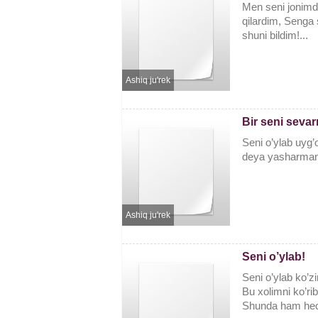
Men seni jonimd
qilardim, Senga 
shuni bildim!...
Ashiq ju'rek
Bir seni seva
Seni o’ylab uyg
deya yasharman 
Ashiq ju'rek
Seni o’ylab!
Seni o’ylab ko’z
Bu xolimni ko’r
Shunda ham hec