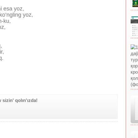
i esa yoz,
o’ngling yoz,
n-ku,
oz,
,
r,
q.
izin' qolın'ızda!