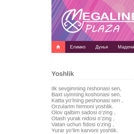
Елимиз
Дүнья
Мәдени
Yoshlik
Ilk sevgimning nishonasi sen,
Baxt uyinning koshonasi sen,
Katta yo’lning peshonasi sen ,
Orzularim hirmoni yoshlik.
Olov qalbim sadosi o’zing ,
Otash yurak nidosi o’zing ,
Vatan uchun fidosi o’zing ,
Yurar yo’lim karvoni yoshlik.