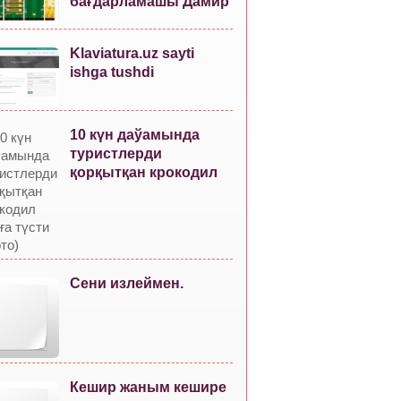
бағдарламашы Дамир
Klaviatura.uz sayti
ishga tushdi
10 күн даўамында
туристлерди
қорқытқан крокодил
Сени излеймен.
Кешир жаным кешире