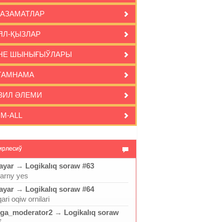
-АЗАМАТЛАР
ЯЛ-ҚЫЗЛАР
НЕ ШЫНЫҒЫЎЛАРЫ
ҒАМНАМА
ЗИЛ ӘЛЕМИ
IM-ALL
ирлесиў
ayar
→
Logikalıq soraw #63
jarny yes
ayar
→
Logikalıq soraw #64
ari oqiw ornilari
ga_moderator2
→
Logikalıq soraw