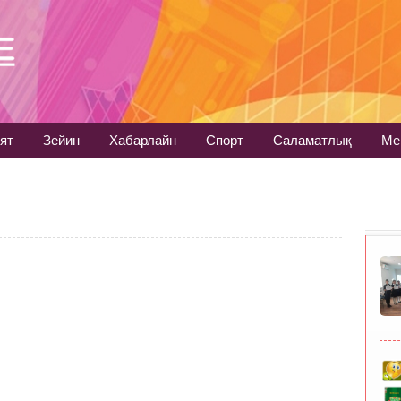
ят
Зейин
Хабарлайн
Спорт
Саламатлық
Ме