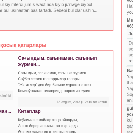
#6
ul kiyimlerdi jumıs waqtında kiyip ju'riwge biypul
Ha'
r bul usınastan bas tartadı. Sebebi bul olar ushın...
yo
Me
#6
Ju
Du
қосық қатарлары
so
so
Сағындым, сағынаман, сағынып
re
жүрмен...
Ba
Сағындым, сағынаман, сағынып жүрмен
Yap
Сәўбетлескен көп ғаррылар топарын
tha
"Жигитлер" деп бир-бирине мүражат еткен
Yap
Кемлеў қалган тислеринде көрсетип күлип
Sog
 ko'rildi
anl
13-avgust, 2013 jıl. 2416 ret ko'rildi
gul
ан...
Китаплар
ус
ku'
Кеўлимизге жайлар жаңа ойларды,
qa
Ашып берер ашылмаған сырларды,
rax
Өзиңде жәмлеген өткир қырларды,