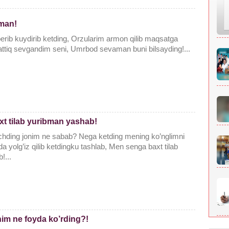
man!
berib kuydirib ketding, Orzularim armon qilib maqsatga
attiq sevgandim seni, Umrbod sevaman buni bilsayding!...
t tilab yuribman yashab!
ding jonim ne sabab? Nega ketding mening ko’nglimni
a yolg’iz qilib ketdingku tashlab, Men senga baxt tilab
!...
nim ne foyda ko’rding?!