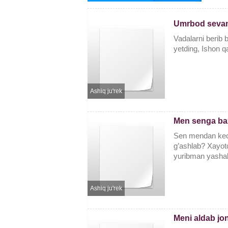
Umrbod seva
Vadalarni berib 
yetding, Ishon q
Ashiq ju'rek
Men senga bax
Sen mendan kech
g’ashlab? Xayotd
yuribman yashab
Ashiq ju'rek
Meni aldab jo