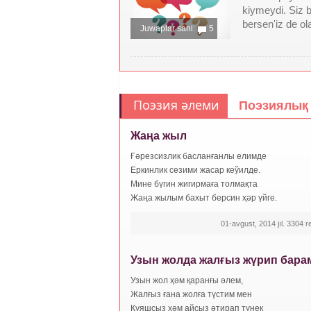
kiymeydi. Siz b
bersen'iz de ola
Juwaplar sani:
5
Поэзия әлеми
Поэзиялық 
Жаңа жыл
Ғәрезсизлик басланғанлы елимде
Еркинлик сезими жасар кеўилде.
Мине бүгин жигирмаға толмақта
Жаңа жылым бахыт берсин ҳәр үйге.
01-avgust, 2014 jıl. 3304 ret
Узын жолда жалғыз жүрип барам
Узын жол ҳәм қаранғы әлем,
Жалғыз ғана жолға түстим мен
Қуяшсыз ҳәм айсыз әтирап түнек