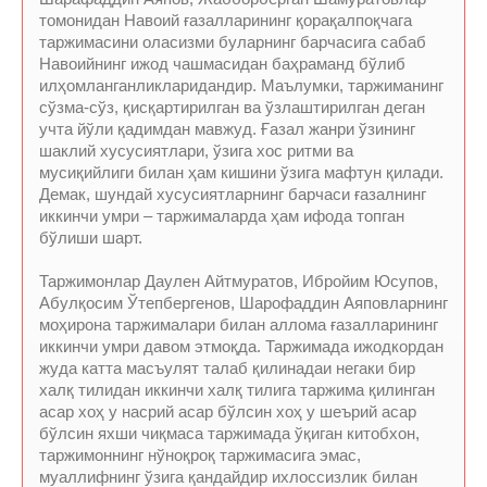
томонидан Навоий ғазалларининг қорақалпоқчага
таржимасини оласизми буларнинг барчасига сабаб
Навоийнинг ижод чашмасидан баҳраманд бўлиб
илҳомланганликларидандир. Маълумки, таржиманинг
сўзма-сўз, қисқартирилган ва ўзлаштирилган деган
учта йўли қадимдан мавжуд. Ғазал жанри ўзининг
шаклий хусусиятлари, ўзига хос ритми ва
мусиқийлиги билан ҳам кишини ўзига мафтун қилади.
Демак, шундай хусусиятларнинг барчаси ғазалнинг
иккинчи умри – таржималарда ҳам ифода топган
бўлиши шарт.
Таржимонлар Даулен Айтмуратов, Ибройим Юсупов,
Абулқосим Ўтепбергенов, Шарофаддин Аяповларнинг
моҳирона таржималари билан аллома ғазалларининг
иккинчи умри давом этмоқда. Таржимада ижодкордан
жуда катта масъулят талаб қилинадаи негаки бир
халқ тилидан иккинчи халқ тилига таржима қилинган
асар хоҳ у насрий асар бўлсин хоҳ у шеърий асар
бўлсин яхши чиқмаса таржимада ўқиган китобхон,
таржимоннинг нўноқроқ таржимасига эмас,
муаллифнинг ўзига қандайдир ихлоссизлик билан