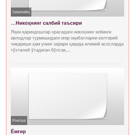
Salamatliq
…Никоҳнинг салбий таъсири
Яқин қариндошлар орасидаги никоҳнинг кейинги
авлодлар турмишидаги оғир оқибатларни келтириб
чиқариши ҳам унинг зарари ҳақида илимий асосларда
тўхталиб ўтадиган бўлсак,...
Poeziya
Ёмғир