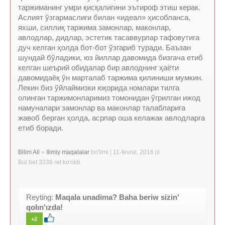
таржиманинг умри қисқалигини эътироф этиш керак.
Аслият ўзгармаслиги билан «идеал» ҳисобланса,
яхши, силлиқ таржима замонлар, маконлар,
авлодлар, дидлар, эстетик тасаввурлар тафовутига
дуч келган ҳолда бот-бот ўзгариб туради. Баъзан
шундай бўладики, юз йиллар давомида бизгача етиб
келган шеърий обидалар бир авлоднинг ҳаёти
давомидаёқ ўн марталаб таржима қилиниши мумкин.
Лекин биз ўйлаймизки юқорида номлари тилга
олинган таржимонларимиз томонидан ўгрилган ижод
намуналари замонлар ва маконлар талабларига
жавоб берган ҳолда, асрлар оша келажак авлодларга
етиб боради.
Bilim All
»
Ilimiy maqalalar
bo'limi | 11-fevral, 2016 jıl
Bul bet 3338 ret ko'rildi.
Reyting:
Maqala unadima? Baha beriw sizin'
qolın'ızda!
+2