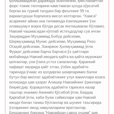
қолишмайдиган даражада эканлигини, қиёсланаётган
форс-тожик тилларини камстмаган ҳолда кўрсатиб
берган ва туркий тилдаги бир феълнинг 99 та
вариантдоши борлигига мисол келтирган. “Хамса”
асарининг айнан она тилимизда ёзилишининг ўзи
оламшумул воқеа бўлди десак янглишмаган бўламиз.
Навоий чашмасидан кўплаб истеъдодлар сув ичган
Заҳириддин Муҳаммад Бобур дейсизми,
Шермуҳаммад Мунис дейсизми, Муҳаммад Ризо
Огаҳий дейсизми, Зокиржон Ҳолмуҳаммад ўғли
Фурқат дейсизми барча барчаси ўз ҳаётлари
мобайнида Навоий ижодига қайта ва қайта мурожаат
қилганлар, уни ўзига устоз санаганлар. Қаранкий
нафақат юқорида қайт этган, ўзбек адабиёти
тарихида ўчмас из қолдирган шоирларимиз балки
бутун бир миллат адабиётининг улуғ вакиллари юзага
келишида ҳам ҳазрат Алишер Навоийнинг ўринлари
беқиёсдир. Қорақалпоқ адабиёти тарихига назар
ташлар эканмиз Ажиниёз Қўсибой ўғли, Бердақ
Қарғабой ўғли, каби буюк сиймолари ҳам Навоий
ижоди билан таниш бўлганлар ва шунинг таъсирида
ўзларининг ижод намуналарини яратганлар.
Бердақнинг биргина “Навоийдан савод очдим” дия