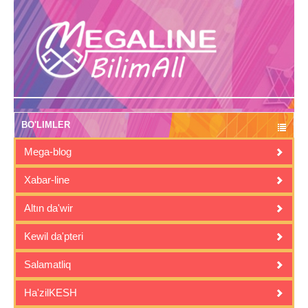
BO'LIMLER
Mega-blog
Xabar-line
Altın da'wir
Kewil da'pteri
Salamatliq
Ha'zilKESH