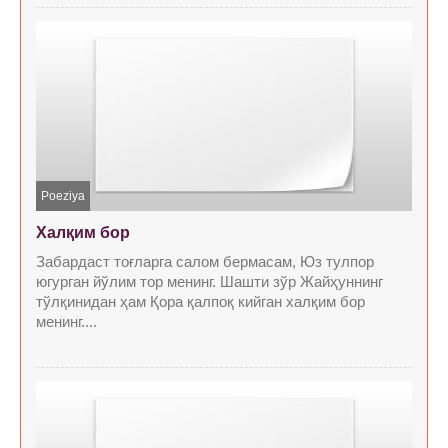
Poeziya
Xалқим бор
Забардаст тоғларга салом бермасам, Юз тулпор
югурган йўлим тор менинг. Шашти зўр Жайҳуннинг
тўлқинидан ҳам Қора қалпоқ кийган xалқим бор
менинг....