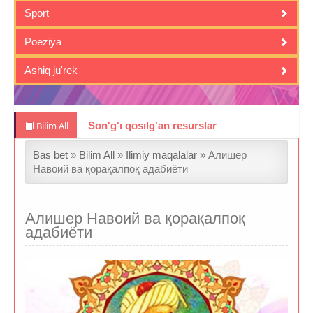
Sport
Poeziya
Ashiq ju'rek
Bilim All
Son'g'ı qosılg'an resurslar
Bas bet
»
Bilim All
»
Ilimiy maqalalar
» Алишер
Навоий ва қорақалпоқ адабиёти
Алишер Навоий ва қорақалпоқ
адабиёти