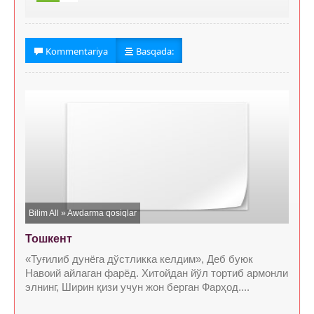
Kommentariya
Basqada:
Bilim All
»
Awdarma qosiqlar
Тошкент
«Туғилиб дунёга дўстликка келдим», Деб буюк
Навоий айлаган фарёд. Хитойдан йўл тортиб армонли
элнинг, Ширин қизи учун жон берган Фарҳод....