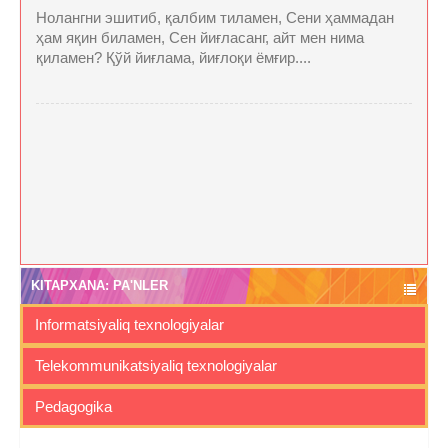
Нолангни эшитиб, қалбим тиламен, Сени ҳаммадан
ҳам яқин биламен, Сен йиғласанг, айт мен нима
қиламен? Қўй йиғлама, йиғлоқи ёмғир....
KITAPXANA: PA'NLER
Informatsiyaliq texnologiyalar
Telekommunikatsiyaliq texnologiyalar
Pedagogika