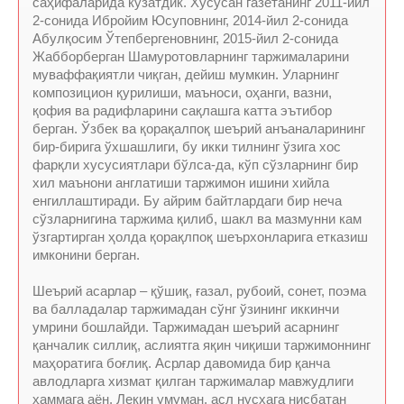
саҳифаларида кузатдик. Хусусан газетанинг 2011-йил
2-сонида Ибройим Юсуповнинг, 2014-йил 2-сонида
Абулқосим Ўтепбергеновнинг, 2015-йил 2-сонида
Жабборберган Шамуротовларнинг таржималарини
муваффақиятли чиқган, дейиш мумкин. Уларнинг
композицион қурилиши, маъноси, оҳанги, вазни,
қофия ва радифларини сақлашга катта эътибор
берган. Ўзбек ва қорақалпоқ шеърий анъаналарининг
бир-бирига ўхшашлиги, бу икки тилнинг ўзига хос
фарқли хусусиятлари бўлса-да, кўп сўзларнинг бир
хил маънони англатиши таржимон ишини хийла
енгиллаштиради. Бу айрим байтлардаги бир неча
сўзларнигина таржима қилиб, шакл ва мазмунни кам
ўзгартирган ҳолда қорақлпоқ шеърхонларига етказиш
имконини берган.
Шеърий асарлар – қўшиқ, ғазал, рубоий, сонет, поэма
ва балладалар таржимадан сўнг ўзининг иккинчи
умрини бошлайди. Таржимадан шеърий асарнинг
қанчалик силлиқ, аслиятга яқин чиқиши таржимоннинг
маҳоратига боғлиқ. Асрлар давомида бир қанча
авлодларга хизмат қилган таржималар мавжудлиги
ҳаммага аён. Лекин умуман, асл нусхага нисбатан