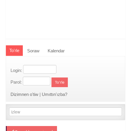
To'rle
Soraw
Kalendar
Login:
Parol:
To'rle
Dizimnen o'tiw
|
Umıttın'ızba?