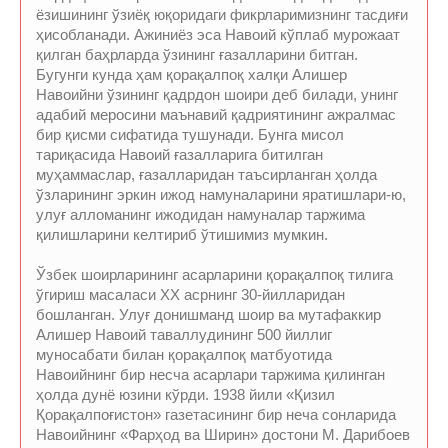
ёзишининг ўзиёқ юқоридаги фикрларимизнинг тасдиғи
ҳисобланади. Ажиниёз эса Навоий кўплаб мурожаат
қилган баҳрларда ўзининг ғазалларини битган.
Бугунги кунда ҳам қорақалпоқ халқи Алишер
Навоийни ўзининг қадрдон шоири деб билади, унинг
адабий меросини маънавий қадриятининг ажралмас
бир қисми сифатида тушунади. Бунга мисол
тариқасида Навоий ғазалларига битилган
муҳаммаслар, ғазалларидан таъсирланган ҳолда
ўзларининг эркин ижод намуналарини яратишлари-ю,
улуғ алломанинг ижодидан намуналар таржима
қилишларини келтириб ўтишимиз мумкин.
Ўзбек шоирларининг асарларини қорақалпоқ тилига
ўгириш масаласи ХХ асрнинг 30-йилларидан
бошланган. Улуғ донишманд шоир ва мутафаккир
Алишер Навоий таваллудининг 500 йиллиг
муносабати билан қорақалпоқ матбуотида
Навоийнинг бир несча асарлари таржима қилинган
ҳолда дунё юзини кўрди. 1938 йили «Қизил
Қорақалпоғистон» газетасининг бир неча сонларида
Навоийнинг «Фарҳод ва Ширин» достони М. Дарибоев