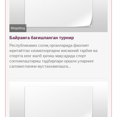
Megablog
Байрамга бағишланган турнир
Республикамиз солиқ органларида фаолият
юритаётган хизматкорларни жисмоний тарбия ва
спортга кенг жалб қилиш мақсадида спорт
соғломлаштириш тадбирлари орқали уларнинг
саломатлагини мустахкамлашга...