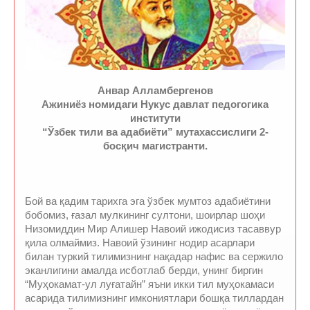
Анвар Алламбергенов
Ажиниёз номидаги Нукус давлат педогогика
институти
“Ўзбек тили ва адабиёти” мутахассислиги 2-
босқич магистранти.
Бой ва қадим тарихга эга ўзбек мумтоз адабиётини
бобомиз, ғазал мулкининг султони, шоирлар шоҳи
Низомиддин Мир Алишер Навоий ижодисиз тасаввур
қила олмаймиз. Навоий ўзининг нодир асарлари
билан туркий тилимизнинг нақадар нафис ва сержило
эканлигини амалда исботлаб берди, унинг биргин
“Муҳокамат-ул луғатайн” яъни икки тил муҳокамаси
асарида тилимизнинг имкониятлари бошқа тиллардан