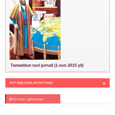
Tamaddun nuri jurnali (1-son 2015 yil)
KO'P OQILG'ANLAR REYTINGI
Ku'nnin' qaharmani