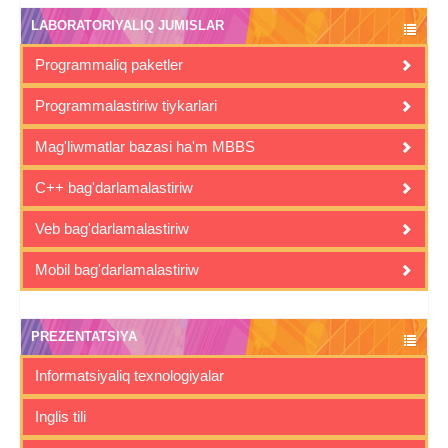
LABORATORIYALIQ JUMISLAR
Programmaliq paketler
Programmalastiriw tiykarlari
Mag'liwmatlar bazasi ha'm MBBS
C++ bag'darlamalastiriw
Veb bag'darlamalastiriw
Mobil bag'darlamalastiriw
PREZENTATSIYA
Informatsiyaliq texnologiyalar
Inglis tili