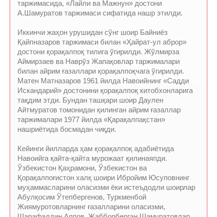
таржимасида, «Лайли ва Мажнун» достони
А.Шамуратов таржимаси сифатида нашр этилди.
Иккинчи жаҳон урушидан сўнг шоир Байниёз
Қайпназаров таржимаси билан «Ҳайрат-ул аброр»
достони қорақалпоқ тилига ўгирилди. Жўлмирза
Аймирзаев ва Наврўз Жапақовлар таржималари
билан айрим ғазаллари қорақалпоқчага ўгирилди.
Матен Матназаров 1961 йилда Навоийнинг «Садди
Искандарий» достонини қорақалпоқ китобхонларига
тақдим этди. Бундан ташқари шоир Даулен
Айтмуратов томонидан қилинган айрим ғазаллар
таржималари 1977 йилда «Қарақалпақстан»
нашриётида босмадан чиқди.
Кейинги йилларда ҳам қорақалпоқ адабиётида
Навоийга қайта-қайта мурожаат қилинаяпди.
Ўзбекистон Қаҳрамони, Ўзбекистон ва
Қорақалпоғистон халқ шоири Ибройим Юсуповнинг
муҳаммасларини оласизми ёки истеъдодли шоирлар
Абулқосим Ўтепбергенов, Туркменбой
Жиямуротовларнинг ғазалларини оласизми,
Шарафаддин Аяпов, Жабборберган Шамуратовлар