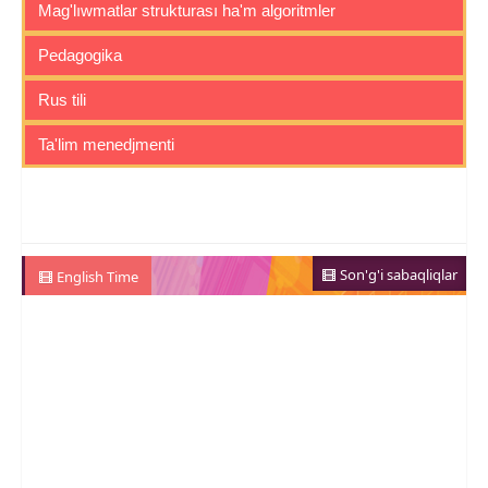
Mag'lıwmatlar strukturası ha'm algoritmler
Pedagogika
Rus tili
Ta'lim menedjmenti
Son'g'i sabaqliqlar
English Time