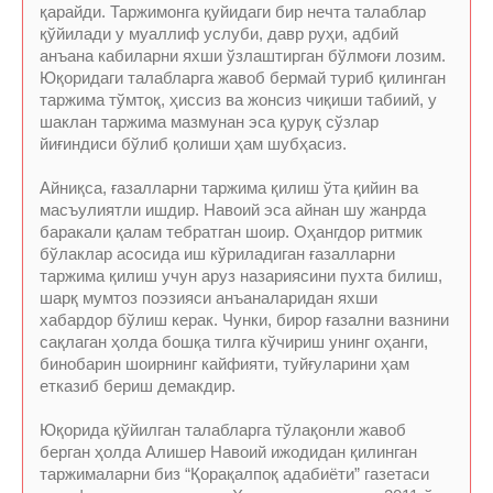
қарайди. Таржимонга қуйидаги бир нечта талаблар
қўйилади у муаллиф услуби, давр руҳи, адбий
анъана кабиларни яхши ўзлаштирган бўлмоғи лозим.
Юқоридаги талабларга жавоб бермай туриб қилинган
таржима тўмтоқ, ҳиссиз ва жонсиз чиқиши табиий, у
шаклан таржима мазмунан эса қуруқ сўзлар
йиғиндиси бўлиб қолиши ҳам шубҳасиз.
Айниқса, ғазалларни таржима қилиш ўта қийин ва
масъулиятли ишдир. Навоий эса айнан шу жанрда
баракали қалам тебратган шоир. Оҳангдор ритмик
бўлаклар асосида иш кўриладиган ғазалларни
таржима қилиш учун аруз назариясини пухта билиш,
шарқ мумтоз поэзияси анъаналаридан яхши
хабардор бўлиш керак. Чунки, бирор ғазални вазнини
сақлаган ҳолда бошқа тилга кўчириш унинг оҳанги,
бинобарин шоирнинг кайфияти, туйғуларини ҳам
етказиб бериш демакдир.
Юқорида қўйилган талабларга тўлақонли жавоб
берган ҳолда Алишер Навоий ижодидан қилинган
таржималарни биз “Қорақалпоқ адабиёти” газетаси