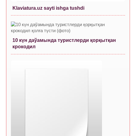
Klaviatura.uz sayti ishga tushdi
10 күн даўамында туристлерди қорқытқан
крокодил