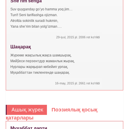
She’rim senga
Suv quyganday go’yo hamma yoq jim…
Tun!! Seni tariflashga ojizman.
Atrofda sokinlik suradi hukmin,
Yana she’rim bilan yolg’izman….
29-iyul, 2015 jıl. 2006 ret ko'rildi
Шаңарақ
Жүрекке жақсылық жақса шамшырақ,
Мийўеси перзентдур жаманлык жырақ,
Нурлары жарқырап көбейип урпақ,
Муҳаббаттан тикленгенде шаңарақ.
16-may, 2015 jıl. 2661 ret ko'rildi
Ашық жүрек
Поэзиялық қосық
қатарлары
Мухаббат дәрти