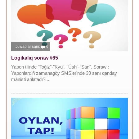
Juwaplar sani:
6
Logikalıq soraw #65
Yapon tilinde "Toģiz"-"Kyu", "Úsh"-"San". Soraw :
Yaponlardiñ zamanagòy SMSlerinde 39 sanı qanday
mánisti ańlatadı?...