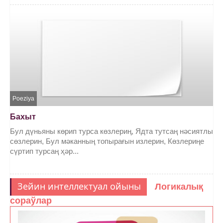
Poeziya
Бахыт
Бул дүньяны көрип турса көзлериң, Ядта тутсаң нәсиятлы
сөзлерин, Бул мәканның топырағын излерин, Көзлериңе
сүртип турсаң ҳәр...
Зейин интеллектуал ойыны
Логикалық
сораўлар