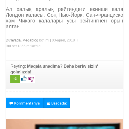
Ал халық аралық рейтиңдеги екинши қала
Лондон қаласы. Соң Нью-Йорк, Сан-Франциско
ҳәм Чикаго қалалары усы рейтингнен орын
алған.
Du'nyada
,
Megablog
bo'limi | 03-aprel, 2018 jıl
Bul bet 1855 ret ko'rildi.
Reyting:
Maqala unadima? Baha beriw sizin'
qolın'ızda!
+3
Kommentariya
Basqada: