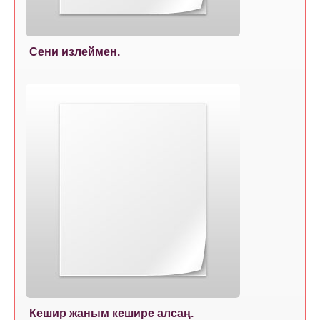
Сени излеймен.
Кешир жаным кешире алсаң.