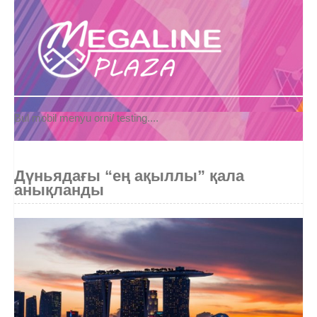
Bul mobil menyu orni/ testing....
Дүньядағы “ең ақыллы” қала
анықланды