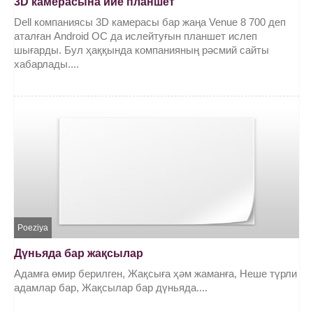
3D камерасына ийе планшет
Dell компаниясы 3D камерасы бар жаңа Venue 8 700 деп
аталған Android ОС да ислейтуғын планшет ислеп
шығарды. Бул ҳаққында компанияның рәсмий сайты
хабарлады....
Poeziya
Дүньяда бар жақсылар
Адамға өмир берилген, Жақсыға ҳәм жаманға, Неше түрли
адамлар бар, Жақсылар бар дүньяда....