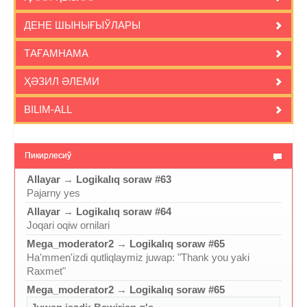
ДЕНЕ ШЫНЫҒЫЎЛАРЫ
ТАҒАМНАМА
ҲӘЗИЛ ӘЛЕМИ
BILIM-ALL
Пикирлесиў
Allayar
→
Logikalıq soraw #63
Pajarny yes
Allayar
→
Logikalıq soraw #64
Joqari oqiw ornilari
Mega_moderator2
→
Logikalıq soraw #65
Ha'mmen'izdi qutliqlaymiz juwap: "Thank you yaki
Raxmet"
Mega_moderator2
→
Logikalıq soraw #65