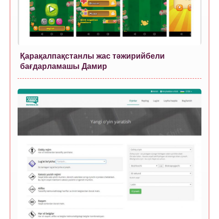
Қарақалпақстанлы жас тәжирийбели
бағдарламашы Дамир