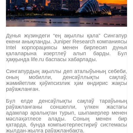
Дүнья жүзиндеги “ең ақыллы қала” Сингапур
екени анықланды. Juniper Research компаниясы
Intel корпорациясы менен бирлесип дүнья
қалаларына изертлеў алып барды. Бул
ҳаққында life.ru баспасы хабарлады.
Сингапурдың ақыллы деп аталыўының себеби,
оның мобилли, денсаўллықты сақлаў,
жәмийетлик қәўипсизлик ҳәм өндирис жақсы
раўажланған.
Бул елде денсаўлықты сақлаў тараўының
раўажланғаны соншелли, үлкен жастағы
адамлар аралықтан турып, шыпакерлер менен
мәсләҳәтлесе алады. Соның менен бир
қатарда, бунда компьютерлестириў системасы
жылдан-жылға раўажланбақта.