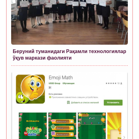
Беруний туманидаги Рақамли технологиялар
ўқув маркази фаолияти