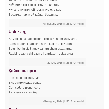
Таң атты қуяштан дәрек жоқ бирақ,
Кеўлимди қорқыныш жаўлап баратыр,
Қуяшты пүткиллей тосып тур бир дақ,
Басымда түрли ой ғаўлап баратыр.
04-dekabr, 2015 jıl. 2530 ret ko'rildi
Ustozlarga
So’z boshida qalb to’ridan cheksiz salom ustozlarga,
Bahshidadir dildagi eng shirin kalom ustozlarga,
Butun borliq afv tilagay saharu shom ustozlarga,
Rabbim, sabru shijoatin qil bardavom ustozlarga.
29-iyul, 2015 jıl. 2685 ret ko'rildi
Қәйненелерге
Ене, келин ортасында,
Бир өмирлик даў болар
Сол себепли енелерге
Айтатуғын сөзим бар.
01-avgust, 2014 jıl. 5012 ret ko'rildi