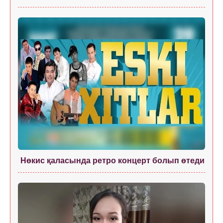
Нөкис қаласында ретро концерт болып өтеди