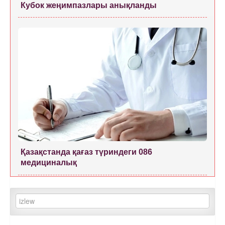
Кубок жеңимпазлары анықланды
Қазақстанда қағаз түриндеги 086
медициналық