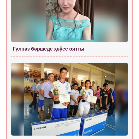
Гүлназ бәршеде ҳәўес оятты