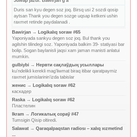
Juwap jazdi: Bawirjan g'a
Duris san kyu degen soz joq. Birsq usi 2 sozdi qosip
aytsan Thank you degen sozge uqsap ketkeni ushin
raxmet retinde paydalanadi .
Bawirjan
→
Logikalıq soraw #65
Yaponiyada sankyu degen soz joq. Bul thank you
agilshin tilindegi soz. Yaponiyada balkim 39- statiyasi bar
bolip. Sogan baylanisli jaqsi xam jaman manisti anlatui
mumkin.
gulbiybi
→
Нервти сақлаўдың усыллары
ku'ndelikli kerekli mag'liwmat biraq itibar qaratpaymiz
raxmet jumislarinin'izda tabislar
женис
→
Logikalıq soraw #62
каскадер
Raska
→
Logikalıq soraw #62
Пластелин
Ikram
→
Логикалық сораў #47
Tumsigin Qisip oltiredi.
Salawat
→
Qaraqalpaqstan radiosı – xalıq xızmetind
...