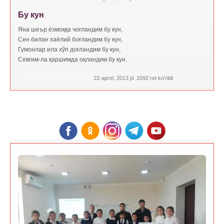
Бу кун
Яна шеър ёзмоққа чоғландим бу кун,
Сен билан хаёлий боғландим бу кун,
Гумонлар ила хўп доғландим бу кун,
Севгим-ла қаршимда оқландим бу кун.
22-aprel, 2013 jıl. 2092 ret ko'rildi