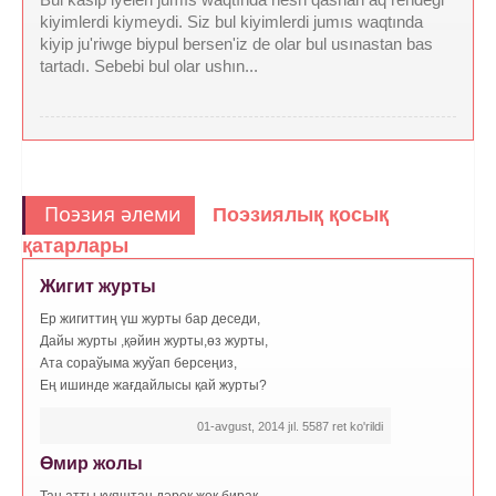
kiyimlerdi kiymeydi. Siz bul kiyimlerdi jumıs waqtında
kiyip ju'riwge biypul bersen'iz de olar bul usınastan bas
tartadı. Sebebi bul olar ushın...
Поэзия әлеми
Поэзиялық қосық
қатарлары
Жигит журты
Ер жигиттиң үш журты бар деседи,
Дайы журты ,қәйин журты,өз журты,
Ата сораўыма жуўап берсеңиз,
Ең ишинде жағдайлысы қай журты?
01-avgust, 2014 jıl. 5587 ret ko'rildi
Өмир жолы