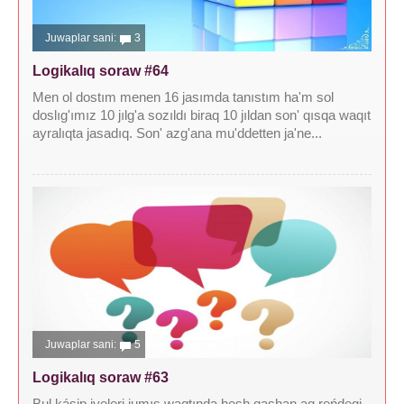
Juwaplar sani:
3
Logikalıq soraw #64
Men ol dostım menen 16 jasımda tanıstım ha'm sol
doslıg'ımız 10 jılg'a sozıldı biraq 10 jıldan son' qısqa waqıt
ayralıqta jasadıq. Son' azg'ana mu'ddetten ja'ne...
Juwaplar sani:
5
Logikalıq soraw #63
Bul kásip iyeleri jumıs waqtında hesh qashan aq reńdegi