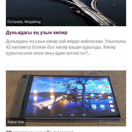
Du'nyada
,
Megablog
Дүньядағы ең узын көпир
Дүньядағы ең узын көпир қай жерде жайласқан. Узынлығы
42 километр болған бул көпир қашан қурылды. Көпир
қурылысына неше мың адам қатнасты?...
Xabar-line