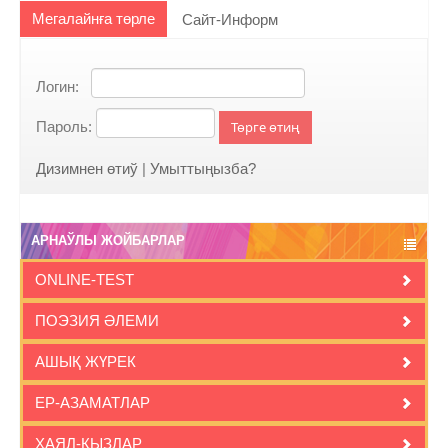
Мегалайнға төрле
Сайт-Информ
Логин:
Пароль:
Төрге өтиң
Дизимнен өтиў
|
Умыттыңызба?
АРНАЎЛЫ ЖОЙБАРЛАР
ONLINE-TEST
ПОЭЗИЯ ӘЛЕМИ
АШЫҚ ЖҮРЕК
ЕР-АЗАМАТЛАР
ҲАЯЛ-ҚЫЗЛАР