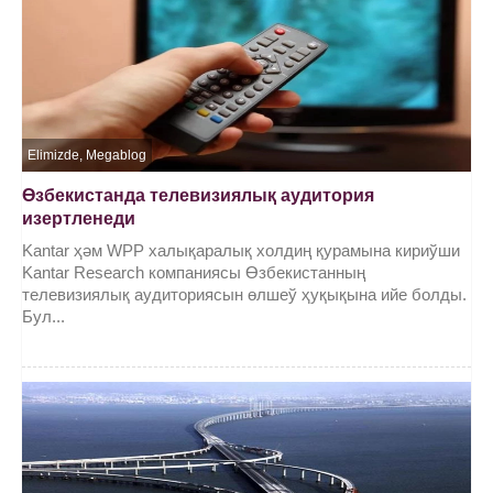
Elimizde
,
Megablog
Өзбекистанда телевизиялық аудитория
изертленеди
Kantar ҳәм WPP халықаралық холдиң қурамына кириўши
Kantar Research компаниясы Өзбекистанның
телевизиялық аудиториясын өлшеў ҳуқықына ийе болды.
Бул...