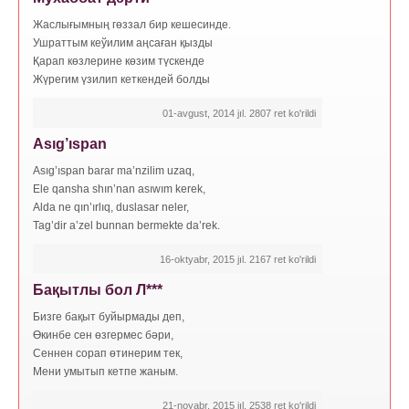
Жаслығымның гөззал бир кешесинде.
Ушраттым кеўилим аңсаған қызды
Қарап көзлерине көзим түскенде
Жүрегим үзилип кеткендей болды
01-avgust, 2014 jıl. 2807 ret ko'rildi
Asıg’ıspan
Asıg’ıspan barar ma’nzilim uzaq,
Ele qansha shın’nan asıwım kerek,
Alda ne qın’ırlıq, duslasar neler,
Tag’dir a’zel bunnan bermekte da’rek.
16-oktyabr, 2015 jıl. 2167 ret ko'rildi
Бақытлы бол Л***
Бизге бақыт буйырмады деп,
Өкинбе сен өзгермес бәри,
Сеннен сорап өтинерим тек,
Мени умытып кетпе жаным.
21-noyabr, 2015 jıl. 2538 ret ko'rildi