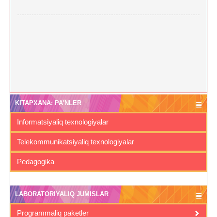
KITAPXANA: PA'NLER
Informatsiyaliq texnologiyalar
Telekommunikatsiyaliq texnologiyalar
Pedagogika
LABORATORIYALIQ JUMISLAR
Programmaliq paketler