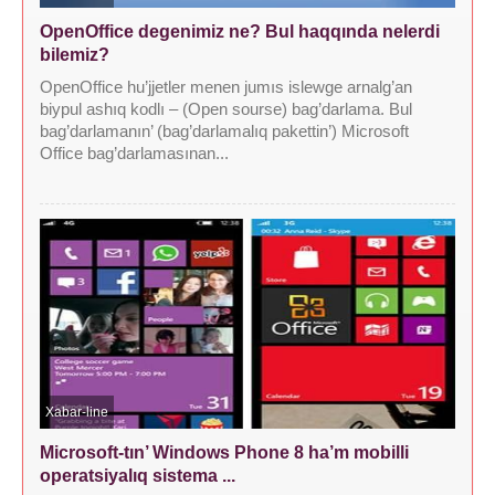
OpenOffice degenimiz ne? Bul haqqında nelerdi
bilemiz?
OpenOffice hu’jjetler menen jumıs islewge arnalg’an
biypul ashıq kodlı – (Open sourse) bag’darlama. Bul
bag’darlamanın’ (bag’darlamalıq pakettin’) Microsoft
Office bag’darlamasınan...
Xabar-line
Microsoft-tın’ Windows Phone 8 ha’m mobilli
operatsiyalıq sistema ...