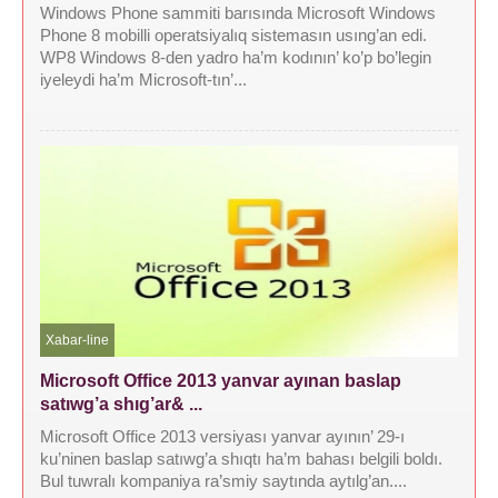
Windows Phone sammiti barısında Microsoft Windows
Phone 8 mobilli operatsiyalıq sistemasın usıng’an edi.
WP8 Windows 8-den yadro ha’m kodının’ ko’p bo’legin
iyeleydi ha’m Microsoft-tın’...
Xabar-line
Microsoft Office 2013 yanvar ayınan baslap
satıwg’a shıg’ar& ...
Microsoft Office 2013 versiyası yanvar ayının’ 29-ı
ku’ninen baslap satıwg’a shıqtı ha’m bahası belgili boldı.
Bul tuwralı kompaniya ra’smiy saytında aytılg’an....