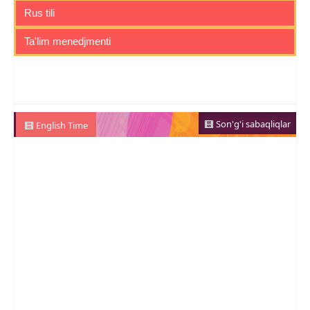
Rus tili
Ta'lim menedjmenti
Son'g'i sabaqliqlar
English Time