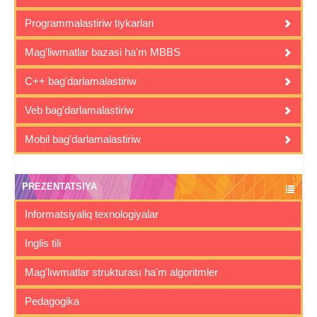
Programmalastiriw tiykarlari
Mag'liwmatlar bazasi ha'm MBBS
C++ bag'darlamalastiriw
Veb bag'darlamalastiriw
Mobil bag'darlamalastiriw
PREZENTATSIYA
Informatsiyaliq texnologiyalar
Inglis tili
Mag'lıwmatlar strukturası ha'm algoritmler
Pedagogika