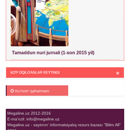
Tamaddun nuri jurnali (1-son 2015 yil)
KO'P OQILG'ANLAR REYTINGI
Ku'nnin' qaharmani
Megaline.uz 2012-2016
E-ma'nzil: info@megaline.uz
Megaline.uz - saytının' informatsiyalıq resurs bazası "Bilim All"