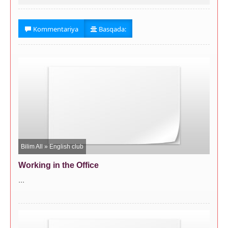
Kommentariya
Basqada:
Bilim All
»
English club
Working in the Office
...