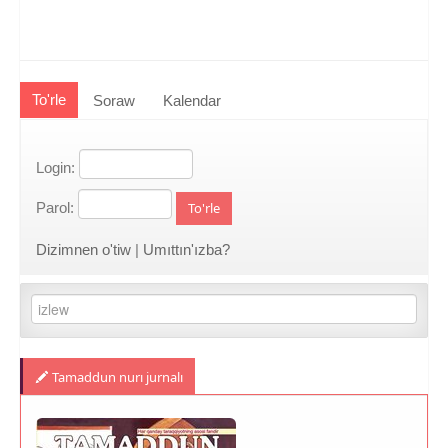
To'rle
Soraw
Kalendar
Login:
Parol:
To'rle
Dizimnen o'tiw
|
Umıttın'ızba?
Tamaddun nurı jurnalı