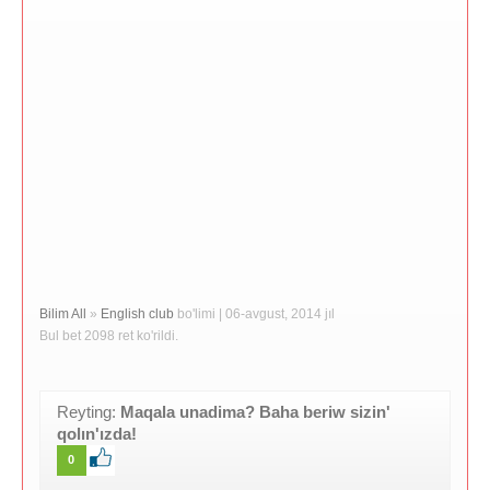
Bilim All
»
English club
bo'limi | 06-avgust, 2014 jıl
Bul bet 2098 ret ko'rildi.
Reyting:
Maqala unadima? Baha beriw sizin'
qolın'ızda!
0