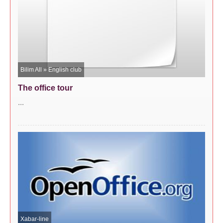
Bilim All
»
English club
The office tour
...
Xabar-line