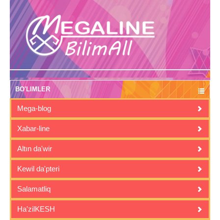
BO'LIMLER
Mega-blog
Xabar-line
Altın da'wir
Kewil da'pteri
Salamatliq
Ha'zilKESH