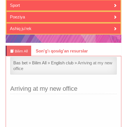
Sport
Poeziya
Ashiq ju'rek
Bilim All
Son'g'ı qosılg'an resurslar
Bas bet
»
Bilim All
»
English club
» Arriving at my new
office
Arriving at my new office