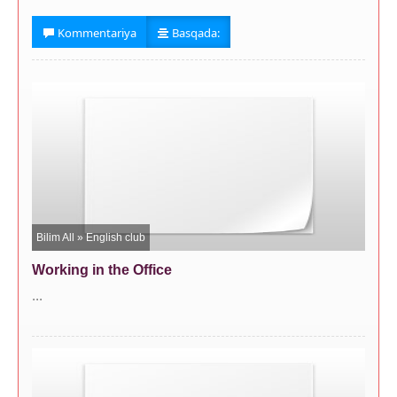
Kommentariya
Basqada:
Bilim All
»
English club
Working in the Office
...