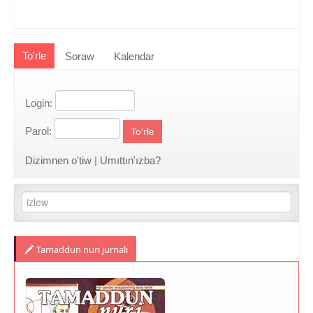
To'rle
Soraw
Kalendar
Login:
Parol:
To'rle
Dizimnen o'tiw
|
Umıttın'ızba?
Tamaddun nurı jurnalı