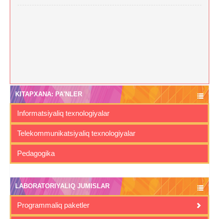
KITAPXANA: PA'NLER
Informatsiyaliq texnologiyalar
Telekommunikatsiyaliq texnologiyalar
Pedagogika
LABORATORIYALIQ JUMISLAR
Programmaliq paketler