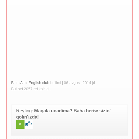
Bilim All
»
English club
bo'limi | 06-avgust, 2014 jıl
Bul bet 2057 ret ko'rildi.
Reyting:
Maqala unadima? Baha beriw sizin'
qolın'ızda!
0