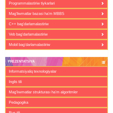
Programmalastiriw tiykarlari
Mag'liwmatlar bazasi ha'm MBBS
C++ bag'darlamalastiriw
Veb bag'darlamalastiriw
Mobil bag'darlamalastiriw
PREZENTATSIYA
Informatsiyaliq texnologiyalar
Inglis tili
Mag'lıwmatlar strukturası ha'm algoritmler
Pedagogika
Rus tili