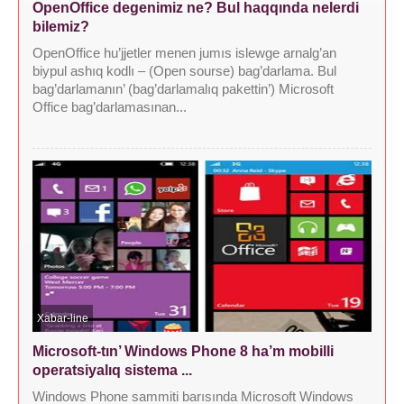
OpenOffice degenimiz ne? Bul haqqında nelerdi
bilemiz?
OpenOffice hu’jjetler menen jumıs islewge arnalg’an
biypul ashıq kodlı – (Open sourse) bag’darlama. Bul
bag’darlamanın’ (bag’darlamalıq pakettin’) Microsoft
Office bag’darlamasınan...
Xabar-line
Microsoft-tın’ Windows Phone 8 ha’m mobilli
operatsiyalıq sistema ...
Windows Phone sammiti barısında Microsoft Windows