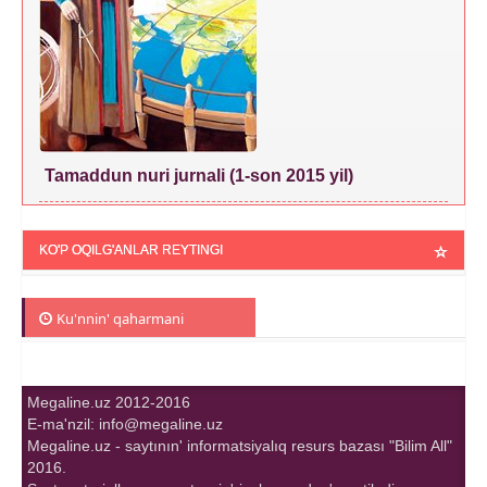
Tamaddun nuri jurnali (1-son 2015 yil)
KO'P OQILG'ANLAR REYTINGI
Ku'nnin' qaharmani
Megaline.uz 2012-2016
E-ma'nzil: info@megaline.uz
Megaline.uz - saytının' informatsiyalıq resurs bazası "Bilim All"
2016.