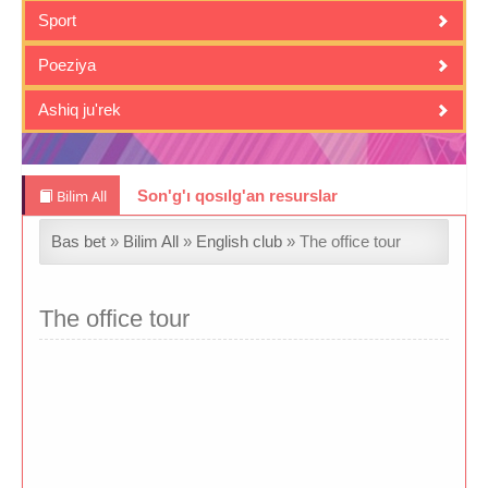
Sport
Poeziya
Ashiq ju'rek
Bilim All
Son'g'ı qosılg'an resurslar
Bas bet
»
Bilim All
»
English club
» The office tour
The office tour