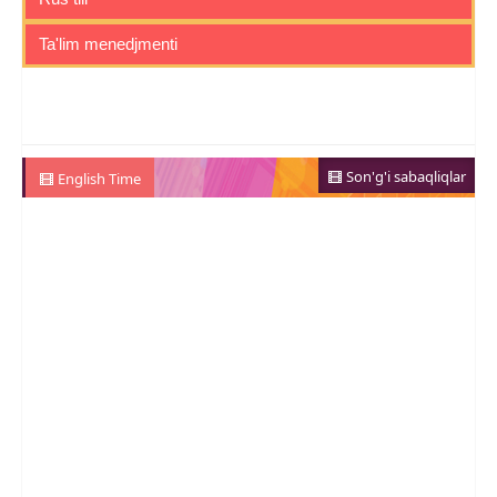
Ta'lim menedjmenti
Son'g'i sabaqliqlar
English Time