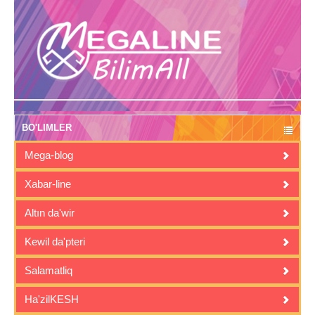
BO'LIMLER
Mega-blog
Xabar-line
Altın da'wir
Kewil da'pteri
Salamatliq
Ha'zilKESH