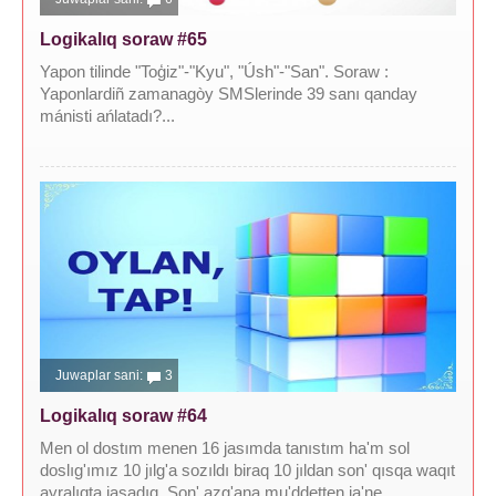
Logikalıq soraw #65
Yapon tilinde "Toģiz"-"Kyu", "Úsh"-"San". Soraw :
Yaponlardiñ zamanagòy SMSlerinde 39 sanı qanday
mánisti ańlatadı?...
Juwaplar sani:
3
Logikalıq soraw #64
Men ol dostım menen 16 jasımda tanıstım ha'm sol
doslıg'ımız 10 jılg'a sozıldı biraq 10 jıldan son' qısqa waqıt
ayralıqta jasadıq. Son' azg'ana mu'ddetten ja'ne...