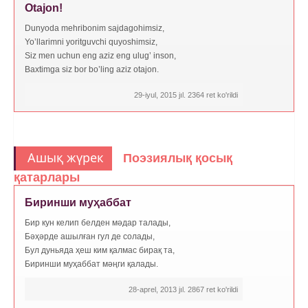
Otajon!
Dunyoda mehribonim sajdagohimsiz,
Yo’llarimni yoritguvchi quyoshimsiz,
Siz men uchun eng aziz eng ulug’ inson,
Baxtimga siz bor bo’ling aziz otajon.
29-iyul, 2015 jıl. 2364 ret ko'rildi
Ашық жүрек
Поэзиялық қосық
қатарлары
Биринши муҳаббат
Бир кун келип белден мәдар талады,
Бәҳәрде ашылған гул де солады,
Бул дуньяда ҳеш ким қалмас бирақ та,
Биринши муҳаббат мәңги қалады.
28-aprel, 2013 jıl. 2867 ret ko'rildi