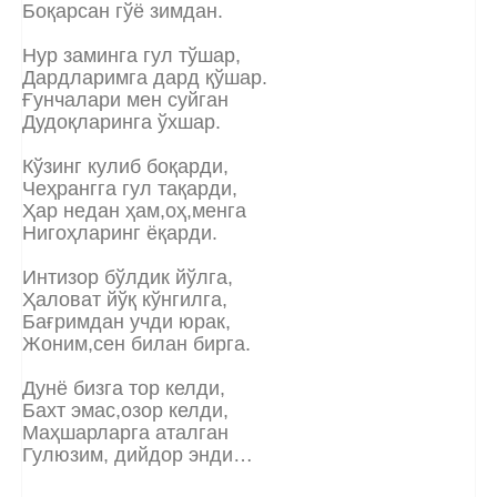
Боқарсан гўё зимдан.
Нур заминга гул тўшар,
Дардларимга дард қўшар.
Ғунчалари мен суйган
Дудоқларинга ўxшар.
Кўзинг кулиб боқарди,
Чеҳрангга гул тақарди,
Ҳар недан ҳам,оҳ,менга
Нигоҳларинг ёқарди.
Интизор бўлдик йўлга,
Ҳаловат йўқ кўнгилга,
Бағримдан учди юрак,
Жоним,сен билан бирга.
Дунё бизга тор келди,
Баxт эмас,озор келди,
Маҳшарларга аталган
Гулюзим, дийдор энди…