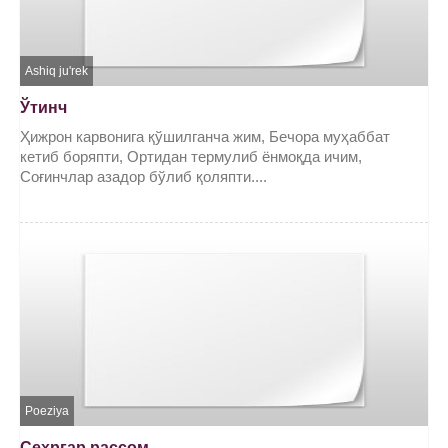
Ashiq ju'rek
Ўтинч
Ҳижрон карвонига қўшилганча жим, Бечора муҳаббат
кетиб боряпти, Ортидан термулиб ёнмоқда ичим,
Соғинчлар азадор бўлиб қоляпти....
Poeziya
Сеҳргар рассом