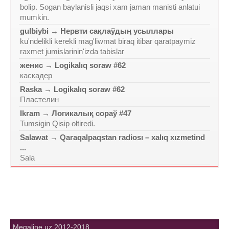
bolip. Sogan baylanisli jaqsi xam jaman manisti anlatui
mumkin.
gulbiybi
→
Нервти сақлаўдың усыллары
ku'ndelikli kerekli mag'liwmat biraq itibar qaratpaymiz
raxmet jumislarinin'izda tabislar
женис
→
Logikalıq soraw #62
каскадер
Raska
→
Logikalıq soraw #62
Пластелин
Ikram
→
Логикалық сораў #47
Tumsigin Qisip oltiredi.
Salawat
→
Qaraqalpaqstan radiosı – xalıq xızmetind
...
Sala
Megaline.uz 2012-2018