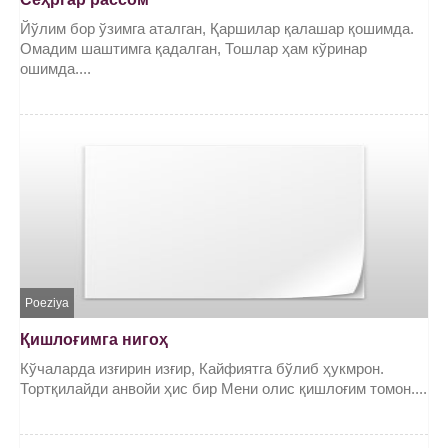
Йўлим бор ўзимга аталган, Қаршилар қалашар қошимда.
Омадим шаштимга қадалган, Тошлар ҳам кўринар
ошимда....
Poeziya
Қишлоғимга нигоҳ
Кўчаларда изғирин изғир, Кайфиятга бўлиб ҳукмрон.
Тортқилайди анвойи ҳис бир Мени олис қишлоғим томон....