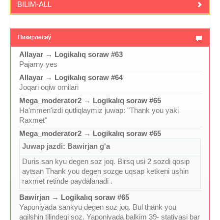
BILIM-ALL
Пикирлесиў
Allayar
→
Logikalıq soraw #63
Pajarny yes
Allayar
→
Logikalıq soraw #64
Joqari oqiw ornilari
Mega_moderator2
→
Logikalıq soraw #65
Ha'mmen'izdi qutliqlaymiz juwap: "Thank you yaki
Raxmet"
Mega_moderator2
→
Logikalıq soraw #65
Juwap jazdi: Bawirjan g'a
Duris san kyu degen soz joq. Birsq usi 2 sozdi qosip
aytsan Thank you degen sozge uqsap ketkeni ushin
raxmet retinde paydalanadi .
Bawirjan
→
Logikalıq soraw #65
Yaponiyada sankyu degen soz joq. Bul thank you
agilshin tilindegi soz. Yaponiyada balkim 39- statiyasi bar