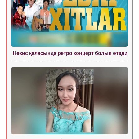
Нөкис қаласында ретро концерт болып өтеди