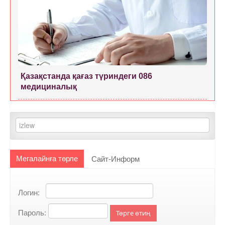
Қазақстанда қағаз түриндеги 086
медициналық
Мегалайнға төрле
Сайт-Информ
Логин:
Пароль:
Төрге өтиң