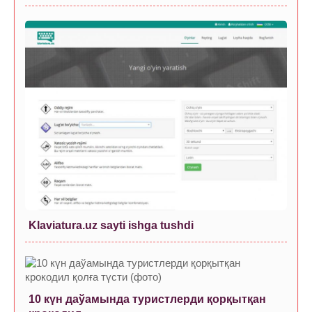
Klaviatura.uz sayti ishga tushdi
10 күн даўамында туристлерди қорқытқан