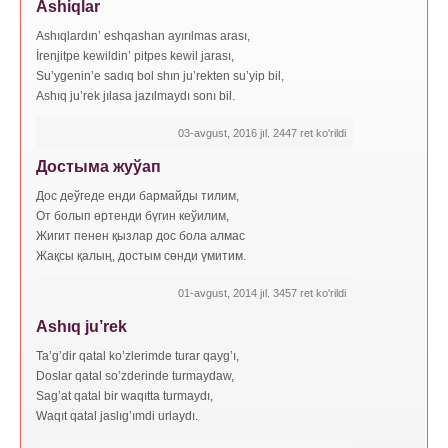
Ashiqlar
Ashıqlardın’ eshqashan ayırılmas arası,
İrenjitpe kewildin’ pitpes kewil jarası,
Su’ygenin’e sadıq bol shın ju’rekten su’yip bil,
Ashıq ju’rek jılasa jazılmaydı sonı bil.
03-avgust, 2016 jıl. 2447 ret ko'rildi
Достыма жуўап
Дос деўгеде енди бармайды тилим,
От болып өртенди бүгин кеўилим,
Жигит пенен қызлар дос бола алмас
Жақсы қалың, достым сөнди үмитим.
01-avgust, 2014 jıl. 3457 ret ko'rildi
Ashıq ju’rek
Ta’g’dir qatal ko’zlerimde turar qayg’ı,
Doslar qatal so’zderinde turmaydaw,
Sag’at qatal bir waqıtta turmaydı,
Waqıt qatal jaslıg’ımdi urlaydı.