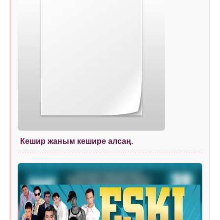
Кешир жаным кешире алсаң.