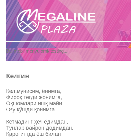
Bul mobil menyu orni/ testing....
Келгин
Кел,мунисим, ёнимга,
Фироқ тегди жонимга,
Оқшомлари ишқ майи
Оғу қўшди қонимга.
Кетмадинг ҳеч ёдимдан,
Тунлар вайрон додимдан.
Қароғингда ёш билан