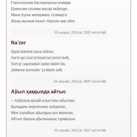
Ғәрезсизлик басланғанлы елимде
Еркинлик сезими жасар кеўилде.
Мине бүгин жигирмаға толмақта
Жаңа жылым бахыт берсин ҳәр үйге.
01-avgust, 2014 jıl. 3302 ret ko'rildi
Na’zer
Qıyal jeteledi ayna aldına,
Ha’m go’zzal ta’biyat na’zerim tarttı,
Son’g’ı japıraqları qalıp taldın’da,
Jelkeme turmıstın’ ju’klerin arttı.
16-oktyabr, 2015 jıl. 4697 ret ko'rildi
Аўыл ҳаққында айтыс
―Аҳўалың қалай алыстағы аўыллас,
Қаладағы жерлесиңе хабарлас,
Мен сорайын аўылдың күн көрисин,
Айтып берши аўылыңның турмысын.
01-noyabr, 2015 jıl. 2617 ret ko'rildi