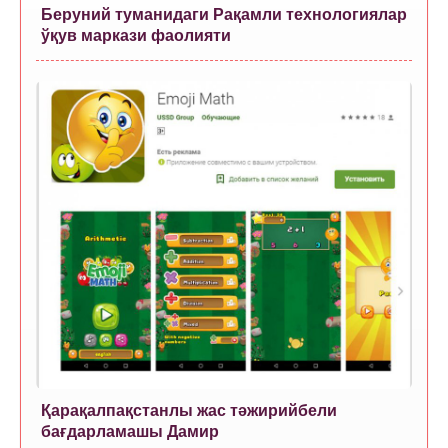
Беруний туманидаги Рақамли технологиялар
ўқув маркази фаолияти
Қарақалпақстанлы жас тәжирийбели
бағдарламашы Дамир