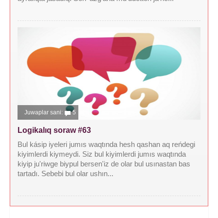
Juwaplar sani:
5
Logikalıq soraw #63
Bul kásip iyeleri jumıs waqtında hesh qashan aq reńdegi
kiyimlerdi kiymeydi. Siz bul kiyimlerdi jumıs waqtında
kiyip ju'riwge biypul bersen'iz de olar bul usınastan bas
tartadı. Sebebi bul olar ushın...