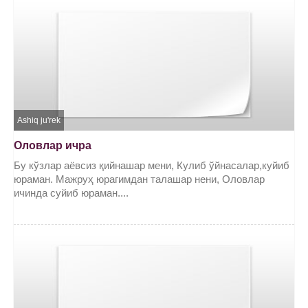
Ashiq ju'rek
Оловлар ичра
Бу кўзлар аёвсиз қийнашар мени, Кулиб ўйнасалар,куйиб
юраман. Мажруҳ юрагимдан талашар нени, Оловлар
ичинда суйиб юраман....