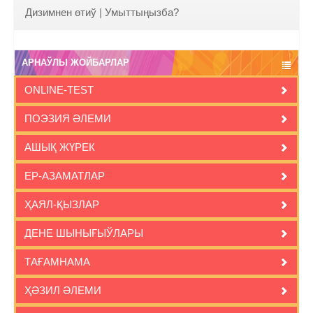
Дизимнен өтиў
|
Умыттыңызба?
АРНАЎЛЫ ЖОЙБАРЛАР
ONLINE-TEST
ПОЭЗИЯ ӘЛЕМИ
АШЫҚ ЖҮРЕК
ЕР-АЗАМАТЛАР
ҲАЯЛ-ҚЫЗЛАР
ДЕНЕ ШЫНЫҒЫЎЛАРЫ
ТАҒАМНАМА
ҲӘЗИЛ ӘЛЕМИ