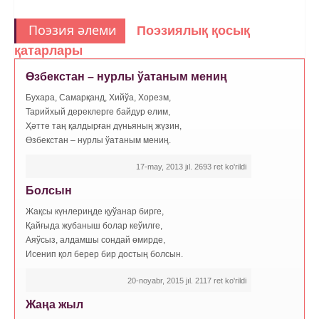
Поэзия әлеми
Поэзиялық қосық
қатарлары
Өзбекстан – нурлы ўатаным мениң
Бухара, Самарқанд, Хийўа, Хорезм,
Тарийхый дереклерге байдур елим,
Ҳәтте таң қалдырған дүньяның жүзин,
Өзбекстан – нурлы ўатаным мениң.
17-may, 2013 jıl. 2693 ret ko'rildi
Болсын
Жақсы күнлериңде қуўанар бирге,
Қайғыда жубаныш болар кеўилге,
Аяўсыз, алдамшы сондай өмирде,
Исенип қол берер бир достың болсын.
20-noyabr, 2015 jıl. 2117 ret ko'rildi
Жаңа жыл