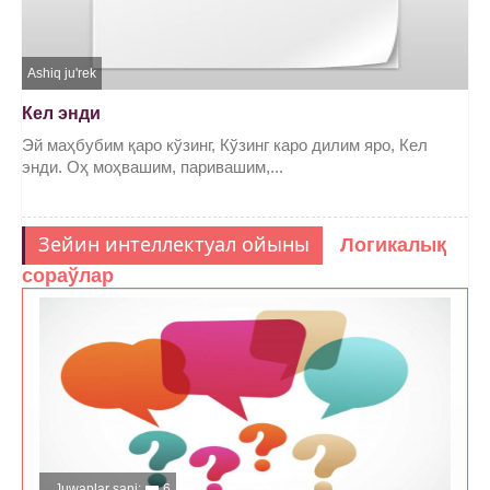
Ashiq ju'rek
Кел энди
Эй маҳбубим қаро кўзинг, Кўзинг каро дилим яро, Кел
энди. Оҳ моҳвашим, паривашим,...
Зейин интеллектуал ойыны
Логикалық
сораўлар
Juwaplar sani:
6