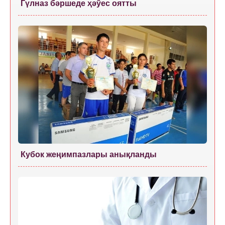
Гүлназ бәршеде ҳәўес оятты
Кубок жеңимпазлары анықланды