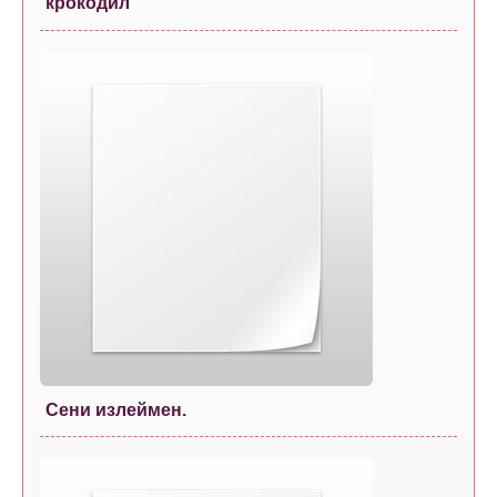
крокодил
Сени излеймен.