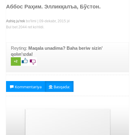
Аббос Раҳим. Элликқалъа, Бўстон.
Ashiq ju'rek
bo'limi | 09-dekabr, 2015 jıl
Bul bet 2044 ret ko'rildi.
Reyting:
Maqala unadima? Baha beriw sizin'
qolın'ızda!
+2
Kommentariya
Basqada: