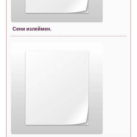
Сени излеймен.