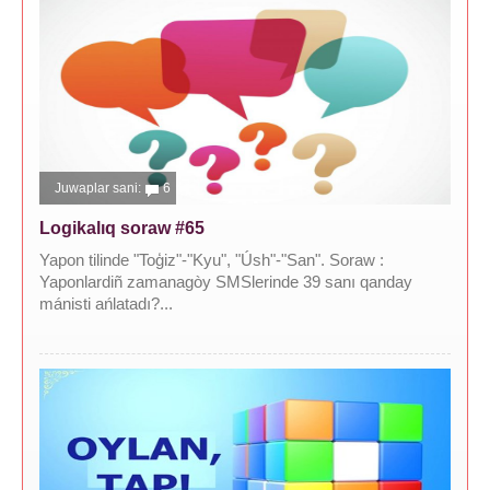
Juwaplar sani:
6
Logikalıq soraw #65
Yapon tilinde "Toģiz"-"Kyu", "Úsh"-"San". Soraw :
Yaponlardiñ zamanagòy SMSlerinde 39 sanı qanday
mánisti ańlatadı?...