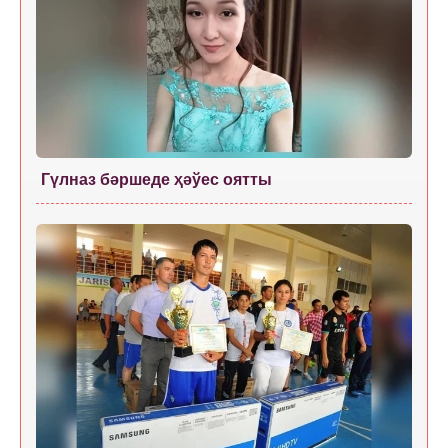
Гүлназ бәршеде ҳәўес оятты