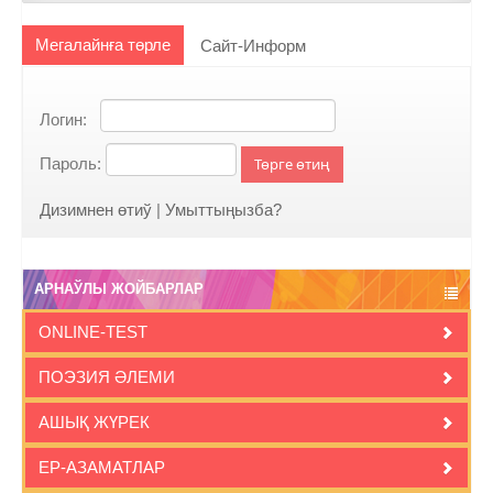
Мегалайнға төрле
Сайт-Информ
Логин:
Пароль:
Төрге өтиң
Дизимнен өтиў
|
Умыттыңызба?
АРНАЎЛЫ ЖОЙБАРЛАР
ONLINE-TEST
ПОЭЗИЯ ӘЛЕМИ
АШЫҚ ЖҮРЕК
ЕР-АЗАМАТЛАР