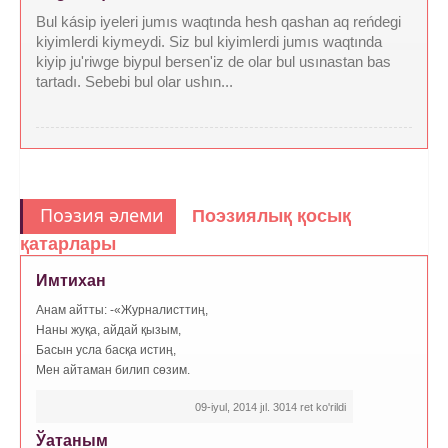
Bul kásip iyeleri jumıs waqtında hesh qashan aq reńdegi
kiyimlerdi kiymeydi. Siz bul kiyimlerdi jumıs waqtında
kiyip ju'riwge biypul bersen'iz de olar bul usınastan bas
tartadı. Sebebi bul olar ushın...
Поэзия әлеми
Поэзиялық қосық
қатарлары
Имтихан
Анам айтты: -«Журналисттиң,
Наны жуқа, айдай қызым,
Басын усла басқа истиң,
Мен айтаман билип сөзим.
09-iyul, 2014 jıl. 3014 ret ko'rildi
Ўатаным