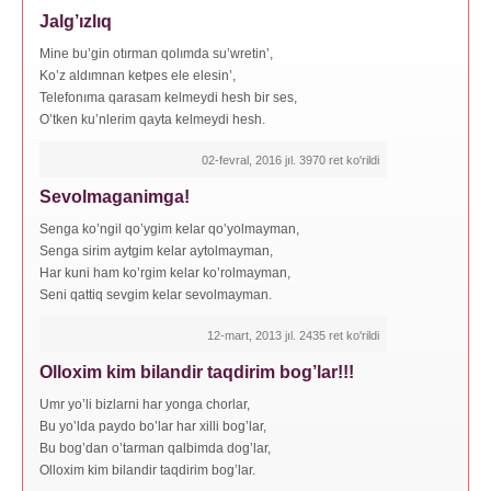
Jalg’ızlıq
Mine bu’gin otırman qolımda su’wretin’,
Ko’z aldımnan ketpes ele elesin’,
Telefonıma qarasam kelmeydi hesh bir ses,
O’tken ku’nlerim qayta kelmeydi hesh.
02-fevral, 2016 jıl. 3970 ret ko'rildi
Sevolmaganimga!
Senga ko’ngil qo’ygim kelar qo’yolmayman,
Senga sirim aytgim kelar aytolmayman,
Har kuni ham ko’rgim kelar ko’rolmayman,
Seni qattiq sevgim kelar sevolmayman.
12-mart, 2013 jıl. 2435 ret ko'rildi
Olloxim kim bilandir taqdirim bog’lar!!!
Umr yo’li bizlarni har yonga chorlar,
Bu yo’lda paydo bo’lar har xilli bog’lar,
Bu bog’dan o’tarman qalbimda dog’lar,
Olloxim kim bilandir taqdirim bog’lar.