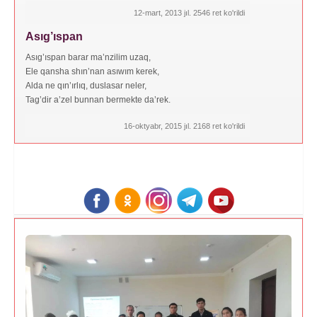
12-mart, 2013 jıl. 2546 ret ko'rildi
Asıg’ıspan
Asıg’ıspan barar ma’nzilim uzaq,
Ele qansha shın’nan asıwım kerek,
Alda ne qın’ırlıq, duslasar neler,
Tag’dir a’zel bunnan bermekte da’rek.
16-oktyabr, 2015 jıl. 2168 ret ko'rildi