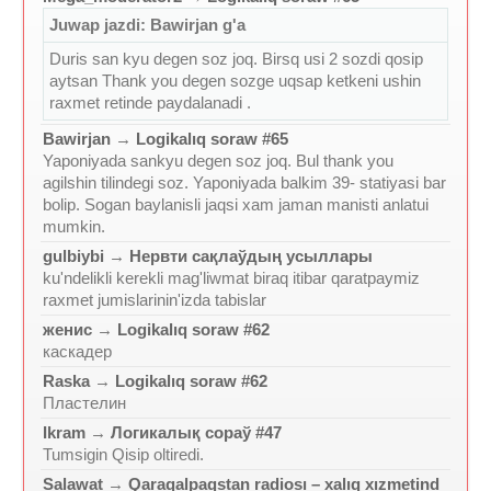
Juwap jazdi: Bawirjan g'a
Duris san kyu degen soz joq. Birsq usi 2 sozdi qosip
aytsan Thank you degen sozge uqsap ketkeni ushin
raxmet retinde paydalanadi .
Bawirjan
→
Logikalıq soraw #65
Yaponiyada sankyu degen soz joq. Bul thank you
agilshin tilindegi soz. Yaponiyada balkim 39- statiyasi bar
bolip. Sogan baylanisli jaqsi xam jaman manisti anlatui
mumkin.
gulbiybi
→
Нервти сақлаўдың усыллары
ku'ndelikli kerekli mag'liwmat biraq itibar qaratpaymiz
raxmet jumislarinin'izda tabislar
женис
→
Logikalıq soraw #62
каскадер
Raska
→
Logikalıq soraw #62
Пластелин
Ikram
→
Логикалық сораў #47
Tumsigin Qisip oltiredi.
Salawat
→
Qaraqalpaqstan radiosı – xalıq xızmetind