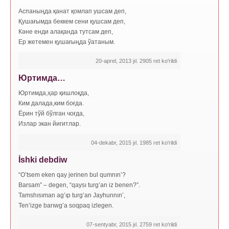
Аспаныңда қанат қомлап ушсам деп,
Қушағымда беккем сени қушсам деп,
Кәне енди алақанда тутсам деп,
Ер жетемен қушағыңда ўатаным.
20-aprel, 2013 jıl. 2905 ret ko'rildi
Юртимда…
Юртимда,ҳар қишлоқда,
Ким далада,ким боғда.
Ёрин тўй бўлган чоғда,
Излар экан йигитлар.
04-dekabr, 2015 jıl. 1985 ret ko'rildi
İshki debdiw
“O’tsem eken qay jerinen bul qumnın’?
Barsam” – degen, “qaysı turg’an iz benen?”.
Tamshısıman ag’ıp turg’an Jayhunnın’,
Ten’izge barıwg’a soqpaq izlegen.
07-sentyabr, 2015 jıl. 2759 ret ko'rildi