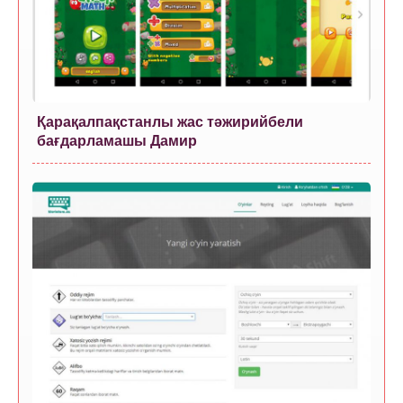
Қарақалпақстанлы жас тәжирийбели
бағдарламашы Дамир