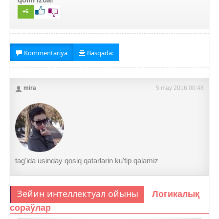
+6
Kommentariya
Basqada:
mira
5 may 2016 00:48
tag'ida usinday qosiq qatarlarin ku'tip qalamiz
Зейин интеллектуал ойыны
Логикалық
сораўлар