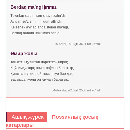
Berdaq ma’ngi jırımız
Tuwrılap saldın’ sen shayır xatın’dı,
Aytqan so’zlerin’nin’ qunı altındı,
Keleshek a’wladlar qa’sterler ma’ngi,
Berdaq babam umıtılmas atın’dı.
15-aprel, 2013 jıl. 3621 ret ko'rildi
Өмир жолы
Таң атты қуяштан дәрек жоқ бирақ,
Кеўлимди қорқыныш жаўлап баратыр,
Қуяшты пүткиллей тосып тур бир дақ,
Басымда түрли ой ғаўлап баратыр.
04-dekabr, 2015 jıl. 2530 ret ko'rildi
Ашық жүрек
Поэзиялық қосық
қатарлары