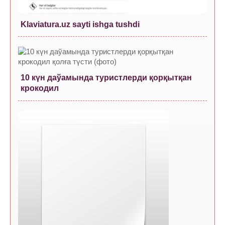
Klaviatura.uz sayti ishga tushdi
10 күн даўамында туристлерди қорқытқан
крокодил