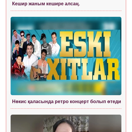
Кешир жаным кешире алсаң.
Нөкис қаласында ретро концерт болып өтеди