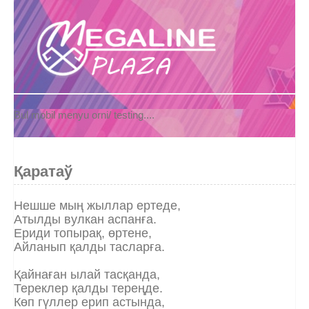
Bul mobil menyu orni/ testing....
Қаратаў
Нешше мың жыллар ертеде,
Атылды вулкан аспанға.
Ериди топырақ, өртене,
Айланып қалды тасларға.
Қайнаған ылай тасқанда,
Тереклер қалды тереңде.
Көп гүллер ерип астында,