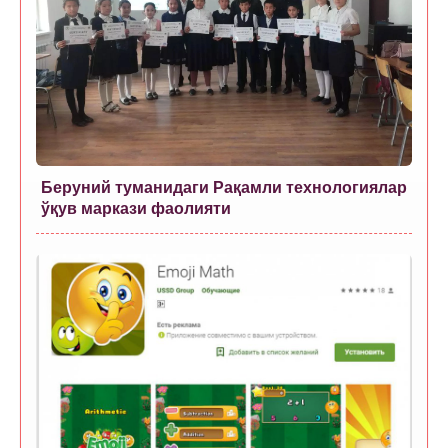
Беруний туманидаги Рақамли технологиялар
ўқув маркази фаолияти