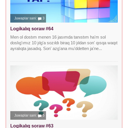
Juwaplar sani:
3
Logikalıq soraw #64
Men ol dostım menen 16 jasımda tanıstım ha'm sol
doslıg'ımız 10 jılg'a sozıldı biraq 10 jıldan son' qısqa waqıt
ayralıqta jasadıq. Son' azg'ana mu'ddetten ja'ne...
Juwaplar sani:
5
Logikalıq soraw #63