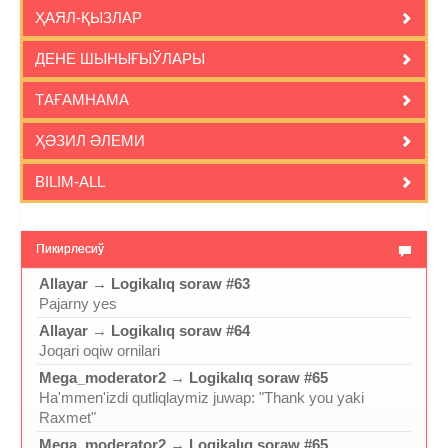
ҲАЯЛ-ҚЫЗЛАР
ДЕНЕ ШЫНЫҒЫЎЛАРЫ
ТАҒАМНАМА
ҲӘЗИЛ ӘЛЕМИ
BILIM-ALL
Пикирлесиў
Allayar
→
Logikalıq soraw #63
Pajarny yes
Allayar
→
Logikalıq soraw #64
Joqari oqiw ornilari
Mega_moderator2
→
Logikalıq soraw #65
Ha'mmen'izdi qutliqlaymiz juwap: "Thank you yaki
Raxmet"
Mega_moderator2
→
Logikalıq soraw #65