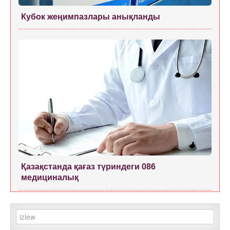
Кубок жеңимпазлары анықланды
Қазақстанда қағаз түриндеги 086
медициналық