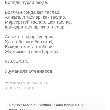
Боялды түрли реңге.
Боялған сонда көп таслар,
Ал-қызыл таслар, көк таслар.
Мәрўерттей таслар, шоқ таслар,
Қап-қара таслар, жар таслар.
Алыстан турар түнерип,
Ҳәр төбешиги бир отаў,
Ескиден қалған теберик,
Журтымның сәни Қаратаў!
21.01.2012.
Жуманияз Өтениязов.
Poeziya
bo'limi | 04-may, 2016 jıl
Bul bet 2557 ret ko'rildi.
Reyting:
Maqala unadima? Baha beriw sizin'
qolın'ızda!