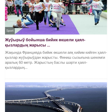
Sport
Жуўырыў бойынша бийик өкшели ҳаял-
қызлардың жарысы ...
Жақында Францияда бийик өкшели аяқ кийим кийген ҳаял-
қызлар жуўырыўдан жарысты. Финиш сызығына шекемги
аралық 60 метр. Жарыстың баслы шәрти ҳаял-
қызлардың...