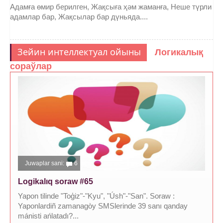
Адамға өмир берилген, Жақсыға ҳәм жаманға, Неше түрли
адамлар бар, Жақсылар бар дүньяда....
Зейин интеллектуал ойыны
Логикалық
сораўлар
Juwaplar sani:
6
Logikalıq soraw #65
Yapon tilinde "Toģiz"-"Kyu", "Úsh"-"San". Soraw :
Yaponlardiñ zamanagòy SMSlerinde 39 sanı qanday
mánisti ańlatadı?...