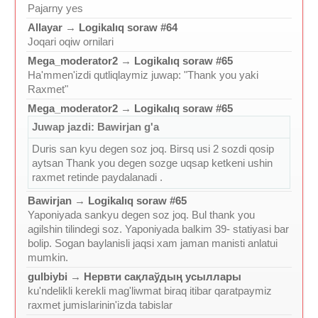
Pajarny yes
Allayar
→
Logikalıq soraw #64
Joqari oqiw ornilari
Mega_moderator2
→
Logikalıq soraw #65
Ha'mmen'izdi qutliqlaymiz juwap: "Thank you yaki
Raxmet"
Mega_moderator2
→
Logikalıq soraw #65
Juwap jazdi: Bawirjan g'a
Duris san kyu degen soz joq. Birsq usi 2 sozdi qosip
aytsan Thank you degen sozge uqsap ketkeni ushin
raxmet retinde paydalanadi .
Bawirjan
→
Logikalıq soraw #65
Yaponiyada sankyu degen soz joq. Bul thank you
agilshin tilindegi soz. Yaponiyada balkim 39- statiyasi bar
bolip. Sogan baylanisli jaqsi xam jaman manisti anlatui
mumkin.
gulbiybi
→
Нервти сақлаўдың усыллары
ku'ndelikli kerekli mag'liwmat biraq itibar qaratpaymiz
raxmet jumislarinin'izda tabislar