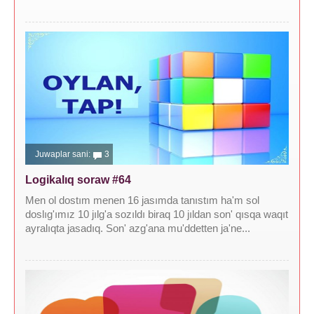
Juwaplar sani:
3
Logikalıq soraw #64
Men ol dostım menen 16 jasımda tanıstım ha'm sol
doslıg'ımız 10 jılg'a sozıldı biraq 10 jıldan son' qısqa waqıt
ayralıqta jasadıq. Son' azg'ana mu'ddetten ja'ne...