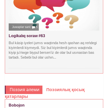
Juwaplar sani:
5
Logikalıq soraw #63
Bul kásip iyeleri jumıs waqtında hesh qashan aq reńdegi
kiyimlerdi kiymeydi. Siz bul kiyimlerdi jumıs waqtında
kiyip ju'riwge biypul bersen'iz de olar bul usınastan bas
tartadı. Sebebi bul olar ushın...
Поэзия әлеми
Поэзиялық қосық
қатарлары
Bobojon