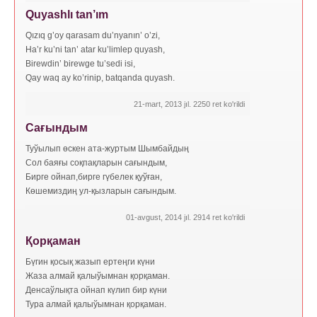
Quyashlı tan’ım
Qızıq g’oy qarasam du’nyanın’ o’zi,
Ha’r ku’ni tan’ atar ku’limlep quyash,
Birewdin’ birewge tu’sedi isi,
Qay waq ay ko’rinip, batqanda quyash.
21-mart, 2013 jıl. 2250 ret ko'rildi
Сағындым
Туўылып өскен ата-журтым Шымбайдың
Сол баяғы соқпақларын сағындым,
Бирге ойнап,бирге гүбелек қуўған,
Көшемиздиң ул-қызларын сағындым.
01-avgust, 2014 jıl. 2914 ret ko'rildi
Қорқаман
Бүгин қосық жазып ертеңги күни
Жаза алмай қалыўымнан қорқаман.
Денсаўлықта ойнап күлип бир күни
Тура алмай қалыўымнан қорқаман.