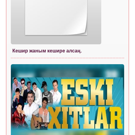
Кешир жаным кешире алсаң.