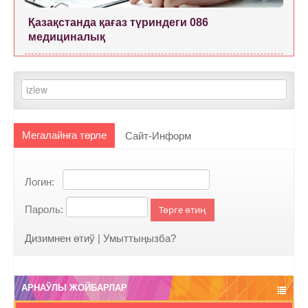
Қазақстанда қағаз түриндеги 086
медициналық
Мегалайнға төрле
Сайт-Информ
Логин:
Пароль:
Төрге өтиң
Дизимнен өтиў
|
Умыттыңызба?
АРНАЎЛЫ ЖОЙБАРЛАР