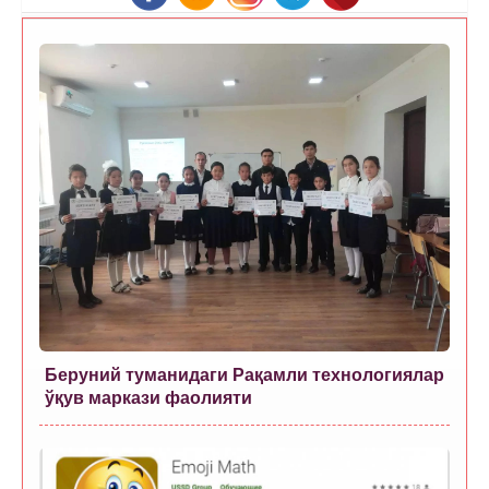
Беруний туманидаги Рақамли технологиялар
ўқув маркази фаолияти