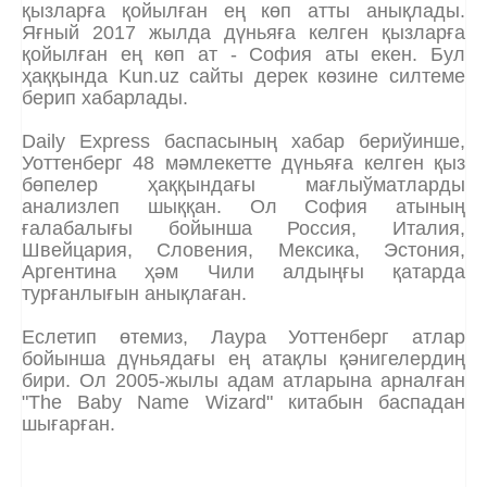
қызларға қойылған ең көп атты анықлады.
Яғный 2017 жылда дүньяға келген қызларға
қойылған ең көп ат - София аты екен. Бул
ҳаққында Kun.uz сайты дерек көзине силтеме
берип хабарлады.
Daily Express баспасының хабар бериўинше,
Уоттенберг 48 мәмлекетте дүньяға келген қыз
бөпелер ҳаққындағы мағлыўматларды
анализлеп шыққан. Ол София атының
ғалабалығы бойынша Россия, Италия,
Швейцария, Словения, Мексика, Эстония,
Аргентина ҳәм Чили алдыңғы қатарда
турғанлығын анықлаған.
Еслетип өтемиз, Лаура Уоттенберг атлар
бойынша дүньядағы ең атақлы қәнигелердиң
бири. Ол 2005-жылы адам атларына арналған
"The Baby Name Wizard" китабын баспадан
шығарған.