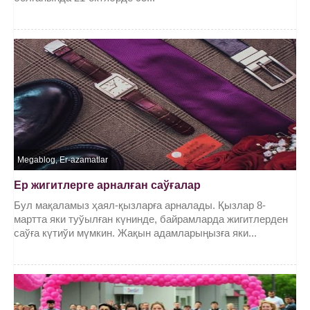
Megablog
,
Er-azamatlar
Ер жигитлерге арналған саўғалар
Бул мақаламыз ҳаял-қызларға арналады. Қызлар 8-
мартта яки туўылған күнинде, байрамларда жигитлерден
саўға күтиўи мүмкин. Жақын адамларыңызға яки...