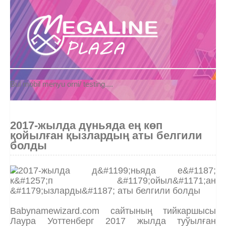
Bul mobil menyu orni/ testing....
2017-жылда дүньяда ең көп
қойылған қызлардың аты белгили
болды
Babynamewizard.com сайтының тийкаршысы
Лаура Уоттенберг 2017 жылда туўылған