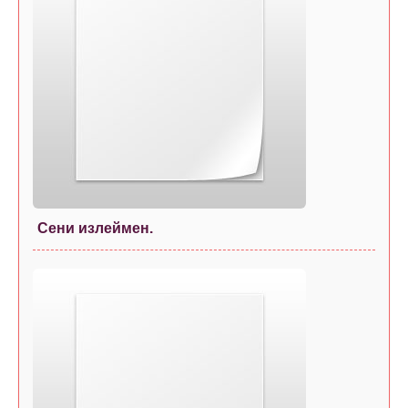
Сени излеймен.