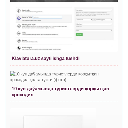
Klaviatura.uz sayti ishga tushdi
10 күн даўамында туристлерди қорқытқан
крокодил