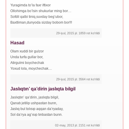
Yuragimda to’la faxr iftixor
Ollohimga bo’lsin shukurlar ming bor…
Sofdil qalbi tiniq,suvday beg’ubor,
Baxtliman,dunyoda sizday bobom bor!!!
29-iyul, 2015 jıl. 1859 ret ko'rildi
Hasad
Olam xuddi bir gulzor
Unda turfa gullar bor,
Atirgulmi boychechak
Yoxud lola, moychechak....
29-iyul, 2015 jıl. 3564 ret ko'rildi
Jaslıqtın’ qa’dirin jaslıqta bilgil
Jaslıqtın’ qa’dirin, jaslıqta bilgil,
Qanatı jetilip ushpastan burın,
Jaslıq bul tolısıp aqqan da’ryaday,
Sol da’rya ag’ısıp tınbastan burın.
02-may, 2013 jıl. 2151 ret ko'rildi