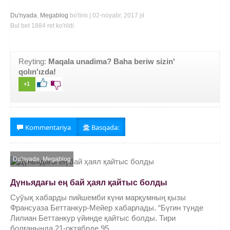
Du'nyada
,
Megablog
bo'limi | 02-noyabr, 2017 jıl
Bul bet 1884 ret ko'rildi.
Reyting:
Maqala unadima? Baha beriw sizin'
qolın'ızda!
+1
Kommentariya
Basqada:
Du'nyada
,
Megablog
Дүньядағы ең бай ҳаял қайтыс болды
Суўық хабарды пийшемби күни марқумның қызы
Франсуаза Беттанкур-Мейер хабарлады. “Бүгин түнде
Лилиан Беттанкур үйинде қайтыс болды. Тири
болғанында 21-октябрде 95...