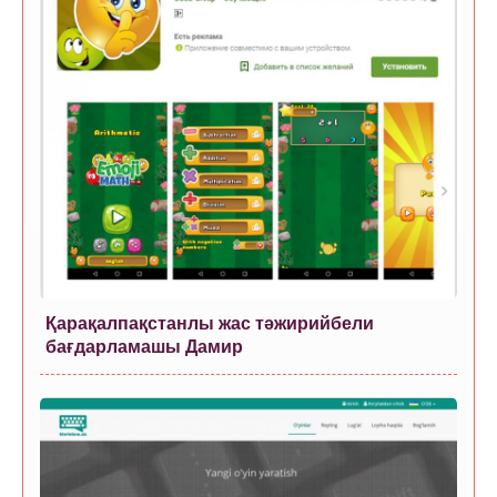
Қарақалпақстанлы жас тәжирийбели
бағдарламашы Дамир