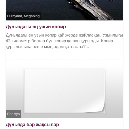
Du'nyada
,
Megablog
Дүньядағы ең узын көпир
Дүньядағы ең узын көпир қай жерде жайласқан. Узынлығы
42 километр болған бул көпир қашан қурылды. Көпир
қурылысына неше мың адам қатнасты?...
Poeziya
Дүньяда бар жақсылар