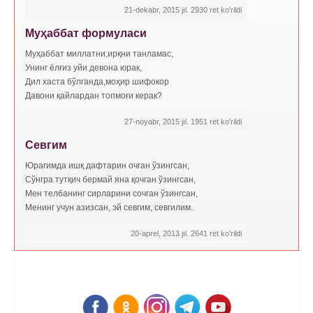
21-dekabr, 2015 jıl. 2930 ret ko'rildi
Муҳаббат формуласи
Муҳаббат миллатни,ирқни танламас,
Унинг ёлғиз уйи девона юрак,
Дил xаста бўлганда,моҳир шифокор
Давони қайлардан топмоғи керак?
27-noyabr, 2015 jıl. 1951 ret ko'rildi
Севгим
Юрагимда ишқ дафтарин очган ўзингсан,
Сўнгра тутқич бермай яна қочган ўзингсан,
Мен телбанинг сирларини сочган ўзингсан,
Менинг учун азизсан, эй севгим, севгилим.
20-aprel, 2013 jıl. 2641 ret ko'rildi