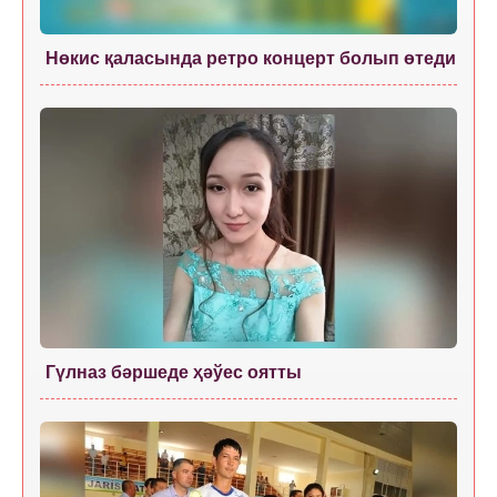
Нөкис қаласында ретро концерт болып өтеди
Гүлназ бәршеде ҳәўес оятты