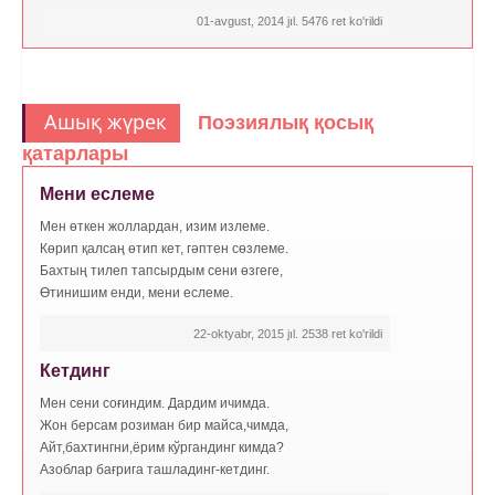
01-avgust, 2014 jıl. 5476 ret ko'rildi
Ашық жүрек
Поэзиялық қосық
қатарлары
Мени еслеме
Мен өткен жоллардан, изим излеме.
Көрип қалсаң өтип кет, гәптен сөзлеме.
Бахтың тилеп тапсырдым сени өзгеге,
Өтинишим енди, мени еслеме.
22-oktyabr, 2015 jıl. 2538 ret ko'rildi
Кетдинг
Мен сени соғиндим. Дардим ичимда.
Жон берсам розиман бир майса,чимда,
Айт,баxтингни,ёрим кўргандинг кимда?
Азоблар бағрига ташладинг-кетдинг.