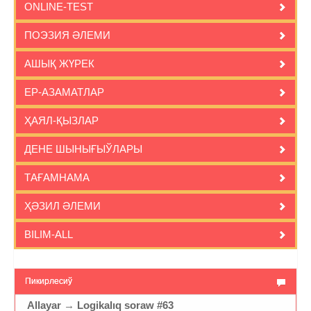
ONLINE-TEST
ПОЭЗИЯ ӘЛЕМИ
АШЫҚ ЖҮРЕК
ЕР-АЗАМАТЛАР
ҲАЯЛ-ҚЫЗЛАР
ДЕНЕ ШЫНЫҒЫЎЛАРЫ
ТАҒАМНАМА
ҲӘЗИЛ ӘЛЕМИ
BILIM-ALL
Пикирлесиў
Allayar
→
Logikalıq soraw #63