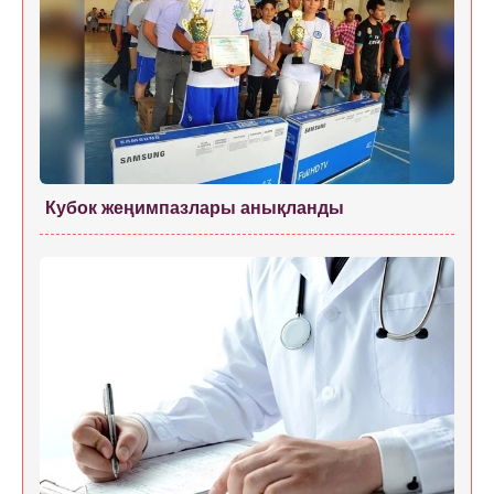
Кубок жеңимпазлары анықланды